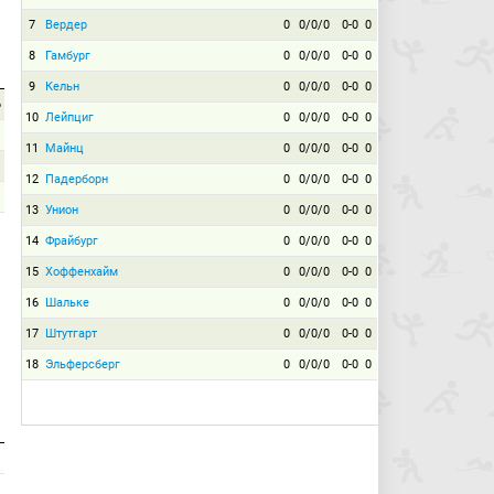
7
Вердер
0
0/0/0
0-0
0
8
Гамбург
0
0/0/0
0-0
0
9
Кельн
0
0/0/0
0-0
0
6
10
Лейпциг
0
0/0/0
0-0
0
1
11
Майнц
0
0/0/0
0-0
0
12
Падерборн
0
0/0/0
0-0
0
13
Унион
0
0/0/0
0-0
0
14
Фрайбург
0
0/0/0
0-0
0
15
Хоффенхайм
0
0/0/0
0-0
0
16
Шальке
0
0/0/0
0-0
0
17
Штутгарт
0
0/0/0
0-0
0
18
Эльферсберг
0
0/0/0
0-0
0