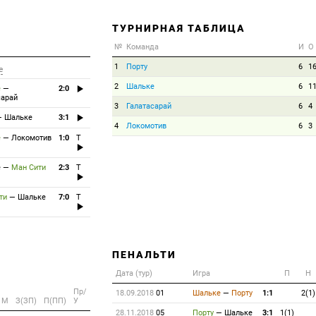
ТУРНИРНАЯ ТАБЛИЦА
№
Команда
И
О
1
Порту
6
1
е
2
Шальке
6
1
е
—
2:0
сарай
3
Галатасарай
6
4
—
Шальке
3:1
4
Локомотив
6
3
е
—
Локомотив
1:0
T
е
—
Ман Сити
2:3
T
ти
—
Шальке
7:0
T
ПЕНАЛЬТИ
Дата (тур)
Игра
П
Н
Пр/
18.09.2018
01
Шальке
—
Порту
1:1
2(1)
M
З(ЗП)
П(ПП)
У
28.11.2018
05
Порту
—
Шальке
3:1
1(1)