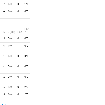
7
0(0)
0
1/0
4
1(0)
0
0/0
Пр/
M
З(ЗП)
Пас
У
5
0(0)
0
0/0
6
1(0)
1
0/0
1
0(0)
0
0/0
4
0(0)
0
0/0
2
0(0)
0
0/0
5
1(0)
0
2/0
5
1(0)
0
2/0