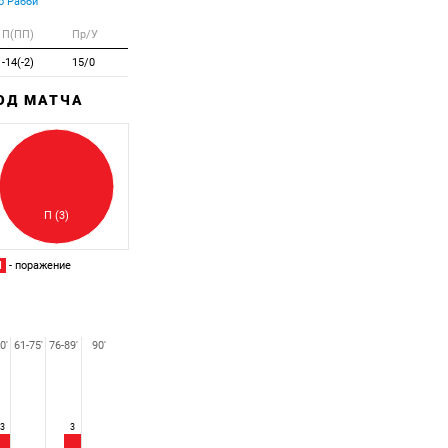
 Рабби
П(ПП)
Пр/У
-14(-2)
15/0
ХОД МАТЧА
Забитый
Пропущенный
П (3)
П
- поражение
0'
61-75'
76-89'
90'
3
3