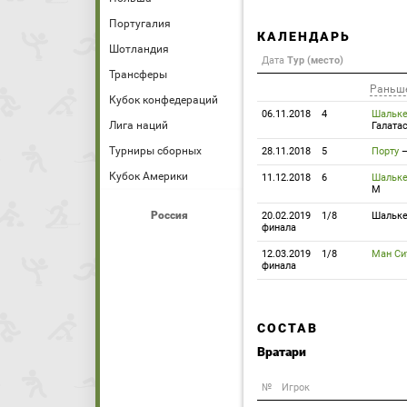
Португалия
КАЛЕНДАРЬ
Шотландия
Дата
Тур (место)
Трансферы
Раньш
Кубок конфедераций
06.11.2018
4
Шальк
Лига наций
Галата
Турниры сборных
28.11.2018
5
Порту
Кубок Америки
11.12.2018
6
Шальк
М
Россия
20.02.2019
1/8
Шальк
финала
12.03.2019
1/8
Ман Си
финала
СОСТАВ
Вратари
№
Игрок