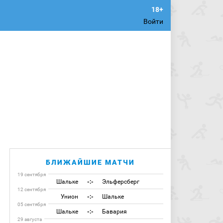
Войти
БЛИЖАЙШИЕ МАТЧИ
19 сентября
Шальке
-:-
Эльферсберг
12 сентября
Унион
-:-
Шальке
05 сентября
Шальке
-:-
Бавария
29 августа