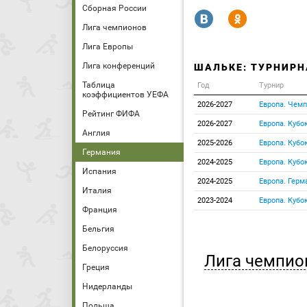
Сборная России
R
Y
Лига чемпионов
Лига Европы
Лига конференций
ШАЛЬКЕ: ТУРНИРН
Таблица
Год
Турнир
коэффициентов УЕФА
2026-2027
Европа. Чемп
Рейтинг ФИФА
2026-2027
Европа. Кубо
Англия
2025-2026
Европа. Кубо
Германия
2024-2025
Европа. Кубо
Испания
2024-2025
Европа. Герм
Италия
2023-2024
Европа. Кубо
Франция
Бельгия
Белоруссия
Лига чемпио
Греция
Нидерланды
Польша