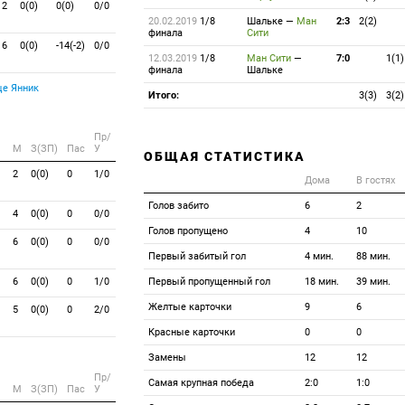
2
0(0)
0(0)
0/0
20.02.2019
1/8
Шальке
—
Ман
2:3
2(2)
финала
Сити
6
0(0)
-14(-2)
0/0
12.03.2019
1/8
Ман Сити
—
7:0
1(1)
финала
Шальке
е Янник
Итого:
3(3)
3(2)
Пр/
M
З(ЗП)
Пас
У
ОБЩАЯ СТАТИСТИКА
2
0(0)
0
1/0
Дома
В гостях
Голов забито
6
2
4
0(0)
0
0/0
Голов пропущено
4
10
6
0(0)
0
0/0
Первый забитый гол
4 мин.
88 мин.
6
0(0)
0
1/0
Первый пропущенный гол
18 мин.
39 мин.
Желтые карточки
9
6
5
0(0)
0
2/0
Красные карточки
0
0
Замены
12
12
Пр/
Самая крупная победа
2:0
1:0
M
З(ЗП)
Пас
У