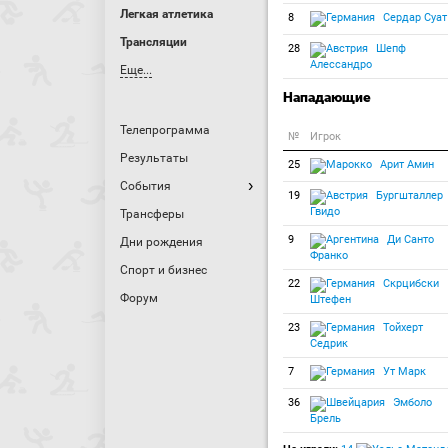
Легкая атлетика
8
Сердар Суат
Трансляции
28
Шепф
Алессандро
Еще...
Нападающие
Телепрограмма
№
Игрок
Результаты
25
Арит Амин
События
19
Бургшталлер
Гвидо
Трансферы
9
Ди Санто
Дни рождения
Франко
Спорт и бизнес
22
Скрцибски
Форум
Штефен
23
Тойхерт
Седрик
7
Ут Марк
36
Эмболо
Брель