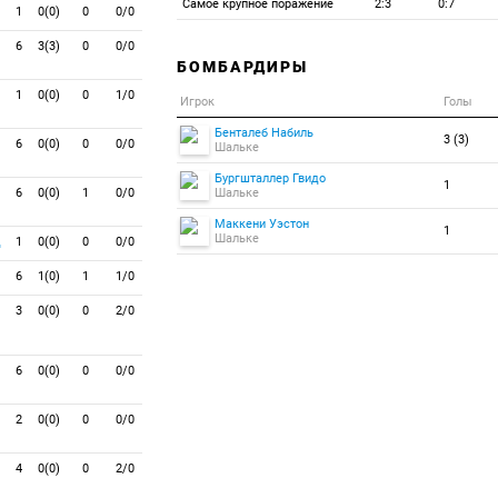
Самое крупное поражение
2:3
0:7
1
0(0)
0
0/0
6
3(3)
0
0/0
БОМБАРДИРЫ
1
0(0)
0
1/0
Игрок
Голы
Бенталеб Набиль
3 (3)
6
0(0)
0
0/0
Шальке
Бургшталлер Гвидо
1
6
0(0)
1
0/0
Шальке
Маккени Уэстон
1
Шальке
д
1
0(0)
0
0/0
6
1(0)
1
1/0
3
0(0)
0
2/0
6
0(0)
0
0/0
2
0(0)
0
0/0
4
0(0)
0
2/0