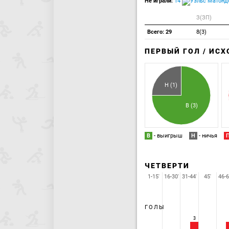
Не играли:
14
Матондо
З(ЗП)
Всего: 29
8(3)
ПЕРВЫЙ ГОЛ / ИС
Н (1)
В (3)
В
- выигрыш
Н
- ничья
ЧЕТВЕРТИ
1-15'
16-30'
31-44'
45'
46-6
ГОЛЫ
3