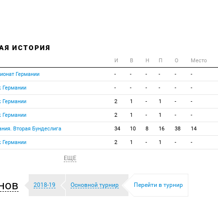
АЯ ИСТОРИЯ
И
В
Н
П
О
Место
ионат Германии
-
-
-
-
-
-
к Германии
-
-
-
-
-
-
к Германии
2
1
-
1
-
-
к Германии
2
1
-
1
-
-
ания. Вторая Бундеслига
34
10
8
16
38
14
к Германии
2
1
-
1
-
-
ЕЩЕ
нов
2018-19
Основной турнир
Перейти в турнир