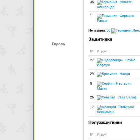
35
Нюбель
Александр
1
Ферманн
Ральф
Не играли:
30
Ленц
Защитники
Европа
№
Игрок
27
Брума
Йеффри
29
Налдо
5
Настасич
Матия
26
Сане Салиф
17
Стамбули
Бенжамен
Полузащитники
№
Игрок