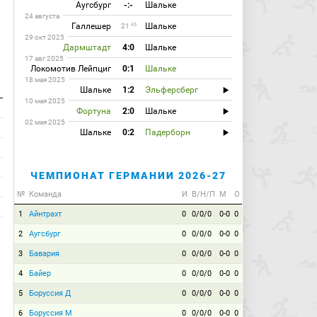
Аугсбург
-:-
Шальке
24 августа
Галлешер
Шальке
45
21
29 окт 2025
Дармштадт
4:0
Шальке
17 авг 2025
Локомотив Лейпциг
0:1
Шальке
18 мая 2025
Шальке
1:2
Эльферсберг
10 мая 2025
Фортуна
2:0
Шальке
02 мая 2025
Шальке
0:2
Падерборн
ЧЕМПИОНАТ ГЕРМАНИИ 2026-27
№
Команда
И
В/Н/П
М
О
1
Айнтрахт
0
0/0/0
0-0
0
2
Аугсбург
0
0/0/0
0-0
0
3
Бавария
0
0/0/0
0-0
0
4
Байер
0
0/0/0
0-0
0
5
Боруссия Д
0
0/0/0
0-0
0
6
Боруссия М
0
0/0/0
0-0
0