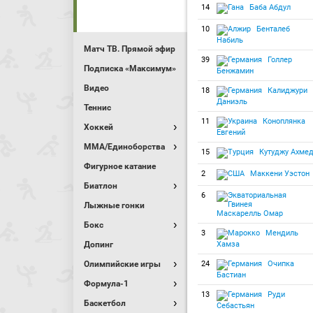
14
Баба Абдул
10
Бенталеб
Набиль
Матч ТВ. Прямой эфир
39
Голлер
Подписка «Максимум»
Бенжамин
Видео
18
Калиджури
Даниэль
Теннис
11
Коноплянка
Хоккей
Евгений
MMA/Единоборства
15
Кутуджу Ахме
Фигурное катание
2
Маккени Уэстон
Биатлон
6
Лыжные гонки
Маскарелль Омар
Бокс
3
Мендиль
Допинг
Хамза
Олимпийские игры
24
Очипка
Бастиан
Формула-1
13
Руди
Баскетбол
Себастьян