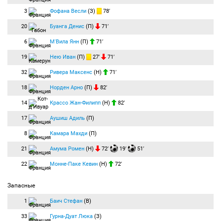
3
Фофана Весли
(З)
78′
20
Буанга Денис
(П)
71′
6
М'Вила Янн
(П)
71′
19
Нею Иван
(П)
27′
71′
32
Ривера Максенс
(Н)
71′
18
Норден Арно
(П)
82′
14
Крассо Жан-Филипп
(Н)
82′
17
Аушиш Адиль
(П)
8
Камара Махди
(П)
21
Амума Ромен
(Н)
72′
19′
51′
22
Монне-Паке Кевин
(Н)
72′
Запасные
1
Баич Стефан
(В)
33
Гурна-Дуат Люка
(З)