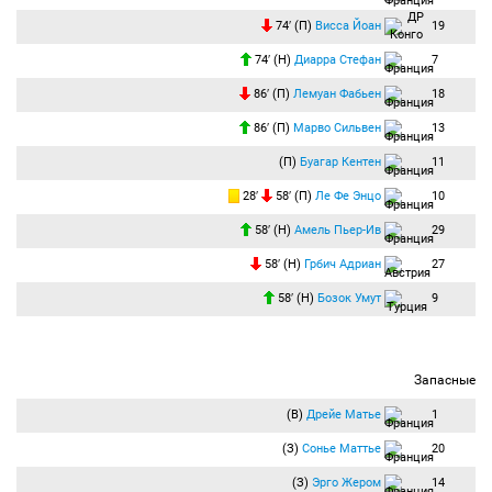
74′ (П)
Висса Йоан
19
74′ (Н)
Диарра Стефан
7
86′ (П)
Лемуан Фабьен
18
86′ (П)
Марво Сильвен
13
(П)
Буагар Кентен
11
28′
58′ (П)
Ле Фе Энцо
10
58′ (Н)
Амель Пьер-Ив
29
58′ (Н)
Грбич Адриан
27
58′ (Н)
Бозок Умут
9
Запасные
(В)
Дрейе Матье
1
(З)
Сонье Маттье
20
(З)
Эрго Жером
14