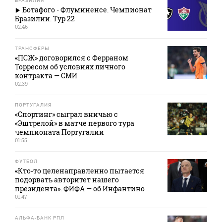
БРАЗИЛИЯ
Ботафого - Флуминенсе. Чемпионат
Бразилии. Тур 22
02:46
ТРАНСФЕРЫ
«ПСЖ» договорился с Ферраном
Торресом об условиях личного
контракта — СМИ
02:39
ПОРТУГАЛИЯ
«Спортинг» сыграл вничью с
«Эштрелой» в матче первого тура
чемпионата Португалии
01:55
ФУТБОЛ
«Кто‑то целенаправленно пытается
подорвать авторитет нашего
президента». ФИФА — об Инфантино
01:47
АЛЬФА-БАНК РПЛ