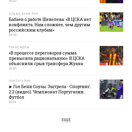
00:32
АЛЬФА-БАНК РПЛ
Бабаев о работе Шевелева: «В ЦСКА нет
конфликта. Нам сложнее, чем другим
российским клубам»
00:30
ТРАНСФЕРЫ
«В процессе переговоров сумма
превысила рациональную». В ЦСКА
объяснили срыв трансфера Жуана
00:20
ПОРТУГАЛИЯ
Гол Бени Соузы. Эштрела - Спортинг.
2:2 (видео). Чемпионат Португалии.
Футбол
00:16
ЕЩЕ