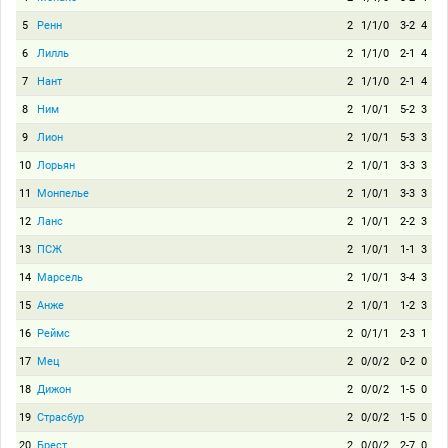
5
Ренн
2
1/1/0
3-2
4
6
Лилль
2
1/1/0
2-1
4
7
Нант
2
1/1/0
2-1
4
8
Ним
2
1/0/1
5-2
3
9
Лион
2
1/0/1
5-3
3
10
Лорьян
2
1/0/1
3-3
3
11
Монпелье
2
1/0/1
3-3
3
12
Ланс
2
1/0/1
2-2
3
13
ПСЖ
2
1/0/1
1-1
3
14
Марсель
2
1/0/1
3-4
3
15
Анже
2
1/0/1
1-2
3
16
Реймс
2
0/1/1
2-3
1
17
Мец
2
0/0/2
0-2
0
18
Дижон
2
0/0/2
1-5
0
19
Страсбур
2
0/0/2
1-5
0
20
Брест
2
0/0/2
2-7
0