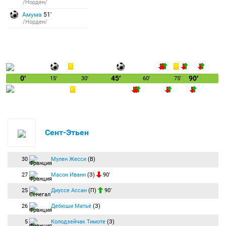
/Норден/
Амума
51′
/Норден/
0′
45′
90′
15′
30′
60′
75′
Сент-Этьен
30
Мулен Жесси
(В)
27
Масон Иванн
(З)
90′
25
Диуссе Ассан
(П)
90′
26
Дебюши Матьё
(З)
5
Колодзейчак Тимоте
(З)