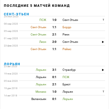
ПОСЛЕДНИЕ 5 МАТЧЕЙ КОМАНД
СЕНТ-ЭТЬЕН
24 июл 2020
ПСЖ
1:0
Сент-Этьен
T
08 мар 2020
Сент-Этьен
1:1
Бордо
05 мар 2020
Сент-Этьен
2:1
Ренн
01 мар 2020
Лион
2:0
Сент-Этьен
23 фев 2020
Сент-Этьен
1:1
Реймс
ЛОРЬЯН
23 авг 2020
Лорьян
3:1
Страсбур
19 янв 2020
Лорьян
0:1
ПСЖ
05 янв 2020
Лорьян
2:1
Брест
19 дек 2018
Монако
1:0
Лорьян
T
14 авг 2018
Валансьен
0:1
Лорьян