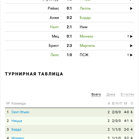
Реймс
0:1
Лилль
Анже
0:2
Бордо
Нант
2:1
Ним
Мец
0:1
Монако
T
Брест
2:3
Марсель
Ланс
1:0
ПСЖ
T
ТУРНИРНАЯ ТАБЛИЦА
Всего
Дома
В гостях
№
Команда
И
В/Н/П
М
О
1
Сент-Этьен
2
2/0/0
4-0
6
2
Ницца
2
2/0/0
4-1
6
3
Бордо
2
1/1/0
2-0
4
4
Монако
2
1/1/0
3-2
4