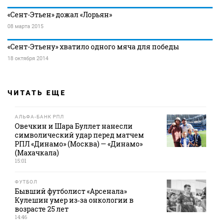
«Сент-Этьен» дожал «Лорьян»
08 марта 2015
«Сент-Этьену» хватило одного мяча для победы
18 октября 2014
ЧИТАТЬ ЕЩЕ
АЛЬФА-БАНК РПЛ
Овечкин и Шара Буллет нанесли
символический удар перед матчем
РПЛ «Динамо» (Москва) — «Динамо»
(Махачкала)
15:01
ФУТБОЛ
Бывший футболист «Арсенала»
Кулешин умер из‑за онкологии в
возрасте 25 лет
14:46