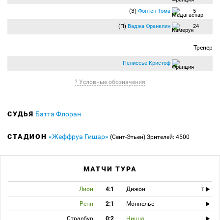
(З)
Фонтен Тома
5
(П)
Ваджа Франклин
24
Тренер
Пелиссье Кристоф
? Условные обозначения
СУДЬЯ
Батта Флоран
СТАДИОН
«Жеффруа Гишар»
(Сент-Этьен)
Зрителей: 4500
МАТЧИ ТУРА
Лион
4:1
Дижон
T
Ренн
2:1
Монпелье
Страсбур
0:2
Ницца