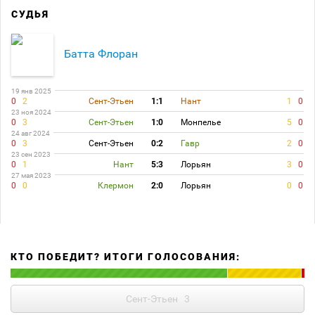
СУДЬЯ
Батта Флоран
19 янв 2025
0
2
Сент-Этьен
1:1
Нант
1
0
23 ноя 2024
0
3
Сент-Этьен
1:0
Монпелье
5
0
24 авг 2024
0
3
Сент-Этьен
0:2
Гавр
2
0
23 сен 2023
0
1
Нант
5:3
Лорьян
3
0
27 мая 2023
0
0
Клермон
2:0
Лорьян
0
0
КТО ПОБЕДИТ? ИТОГИ ГОЛОСОВАНИЯ:
Сент-Этьен
3