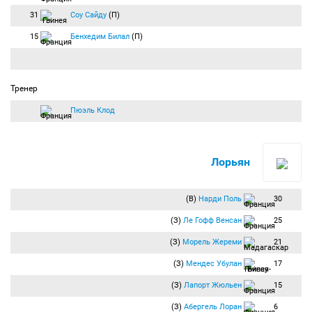
31
Соу Сайду
(П)
15
Бенхедим Билал
(П)
Тренер
Пюэль Клод
Лорьян
(В)
Нарди Поль
30
(З)
Ле Гофф Венсан
25
(З)
Морель Жереми
21
(З)
Мендес Убулан
17
(З)
Лапорт Жюльен
15
(З)
Абергель Лоран
6