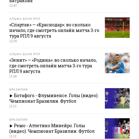
Батракова
12:47
АЛЬФА-БАНК РПЛ
«Спартак» — «Краснодар»: во сколько
начало, где смотреть онлайн матча 3‑го
тура РПЛ 9 августа
12:30
АЛЬФА-БАНК РПЛ
«Зенит» — «Родина»: во сколько начало,
где смотреть онлайн матча 3‑го тура
РПЛ 9 августа
11:38
БРАЗИЛИЯ
Ботафого - Флуминенсе. Голы (видео).
Чемпионат Бразилии. Футбол
11:13
БРАЗИЛИЯ
Ремо - Атлетико Минейро. Голы
(видео). Чемпионат Бразилии. Футбол
11:12