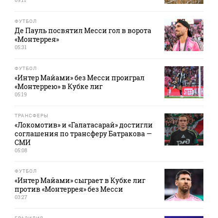
ФУТБОЛ
Де Пауль посвятил Месси гол в ворота
«Монтеррея»
05:31
ФУТБОЛ
«Интер Майами» без Месси проиграл
«Монтеррею» в Кубке лиг
05:19
ТРАНСФЕРЫ
«Локомотив» и «Галатасарай» достигли
соглашения по трансферу Батракова —
СМИ
05:08
ФУТБОЛ
«Интер Майами» сыграет в Кубке лиг
против «Монтеррея» без Месси
03:27