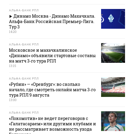
АЛЬФА-БАНК РПЛ
Динамо Москва - Динамо Махачкала.
Альфа-Банк Российская Премьер-Лига.
Тур 3
14:20
АЛЬФА-БАНК РПЛ
Московское и махачкалинское
«Динамо» объявили стартовые составы
на матч 3‑го тура РПЛ
13:15
АЛЬФА-БАНК РПЛ
«Рубин» — «Оренбург»: во сколько
начало, где смотреть онлайн матча 3‑го
тура РПЛ 9 августа
13:00
АЛЬФА-БАНК РПЛ
«Локомотив» не ведет переговоров с
«Галатасараем» или другими клубами и
не рассматривает возможность ухода