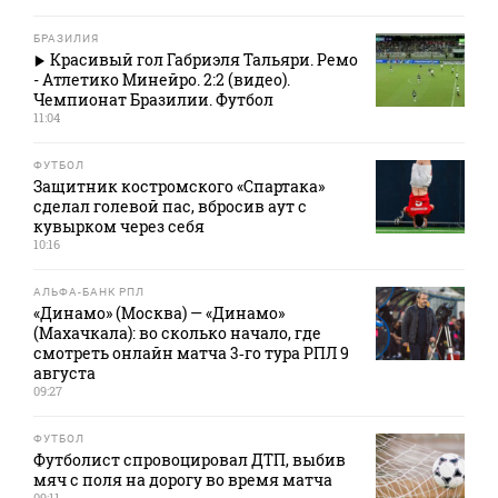
БРАЗИЛИЯ
Красивый гол Габриэля Тальяри. Ремо
- Атлетико Минейро. 2:2 (видео).
Чемпионат Бразилии. Футбол
11:04
ФУТБОЛ
Защитник костромского «Спартака»
сделал голевой пас, вбросив аут с
кувырком через себя
10:16
АЛЬФА-БАНК РПЛ
«Динамо» (Москва) — «Динамо»
(Махачкала): во сколько начало, где
смотреть онлайн матча 3‑го тура РПЛ 9
августа
09:27
ФУТБОЛ
Футболист спровоцировал ДТП, выбив
мяч с поля на дорогу во время матча
09:11