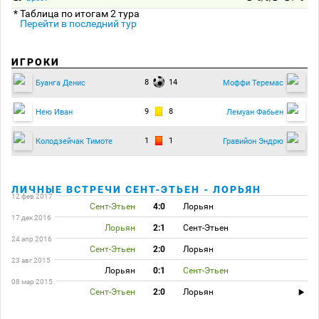
* Таблица по итогам 2 тура
Перейти в последний тур
ИГРОКИ
8
14
Буанга Денис
Моффи Теремас
9
8
Нею Иван
Лемуан Фабьен
1
1
Колодзейчак Тимоте
Гравийон Эндрю
ЛИЧНЫЕ ВСТРЕЧИ СЕНТ-ЭТЬЕН - ЛОРЬЯН
12 фев 2017
Сент-Этьен
4:0
Лорьян
17 дек 2016
Лорьян
2:1
Сент-Этьен
24 апр 2016
Сент-Этьен
2:0
Лорьян
23 авг 2015
Лорьян
0:1
Сент-Этьен
08 мар 2015
Сент-Этьен
2:0
Лорьян