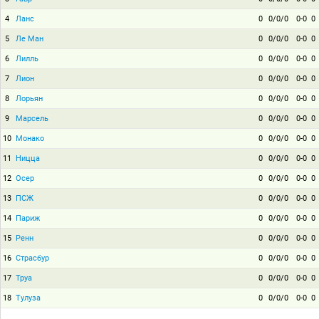
4
Ланс
0
0/0/0
0-0
0
5
Ле Ман
0
0/0/0
0-0
0
6
Лилль
0
0/0/0
0-0
0
7
Лион
0
0/0/0
0-0
0
8
Лорьян
0
0/0/0
0-0
0
9
Марсель
0
0/0/0
0-0
0
10
Монако
0
0/0/0
0-0
0
11
Ницца
0
0/0/0
0-0
0
12
Осер
0
0/0/0
0-0
0
13
ПСЖ
0
0/0/0
0-0
0
14
Париж
0
0/0/0
0-0
0
15
Ренн
0
0/0/0
0-0
0
16
Страсбур
0
0/0/0
0-0
0
17
Труа
0
0/0/0
0-0
0
18
Тулуза
0
0/0/0
0-0
0