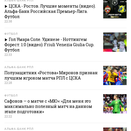
АЛЬФА-БАНК РПЛ
ЦСКА - Ростов. Лучшие моменты (видео).
Альфа-Банк Российская Премьер-Лига.
Футбол
22:38
ФУТБОЛ
Гол Умара Соле. Удинезе - Ноттингем
Форест. 1:0 (видео). Friuli Venezia Giulia Cup.
Футбол
22:33
АЛЬФА-БАНК РПЛ
Полузащитник «Ростова» Миронов признан
лучшим игроком матча РПЛ с ЦСКА
22:28
ФУТБОЛ
Сафонов — о матче с «МЮ»: «Для меня это
максимально полезный матч на данном
этапе подготовки»
22:22
АЛЬФА-БАНК РПЛ