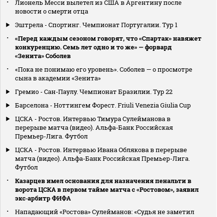
Лионель Месси вылетел из США в Аргентину после
новости о смерти отца
Эштрела - Спортинг. Чемпионат Португалии. Тур 1
«Перед каждым сезоном говорят, что «Спартак» навяжет
конкуренцию. Семь лет одно и то же» — форвард
«Зенита» Соболев
«Пока не понимаю его уровень». Соболев — о просмотре
сына в академии «Зенита»
Гремио - Сан-Паулу. Чемпионат Бразилии. Тур 22
Барселона - Ноттингем Форест. Friuli Venezia Giulia Cup
ЦСКА - Ростов. Интервью Тимура Сулейманова в
перерыве матча (видео). Альфа-Банк Российская
Премьер-Лига. Футбол
ЦСКА - Ростов. Интервью Ивана Облякова в перерыве
матча (видео). Альфа-Банк Российская Премьер-Лига.
Футбол
Казарцев имел основания для назначения пенальти в
ворота ЦСКА в первом тайме матча с «Ростовом», заявил
экс‑арбитр ФИФА
Нападающий «Ростова» Сулейманов: «Судья не заметил