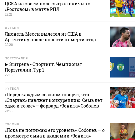
ЦСКА на своем поле сыграл вничью с
«Ростовом» в матче РПЛ
22:21
ФУТБОЛ
Лионель Месси вылетел из США в
Аргентину после новости о смерти отца
22:20
ПОРТУГАЛИЯ
Эштрела - Спортинг. Чемпионат
Португалии. Тур 1
22:15
ФУТБОЛ
«Перед каждым сезоном говорят, что
«Спартак» навяжет конкуренцию. Семь лет
одно и то же» — форвард «Зенита» Соболев
21:55
РОССИЯ
«Пока не понимаю его уровень». Соболев — о
просмотре сына в академии «Зенита»