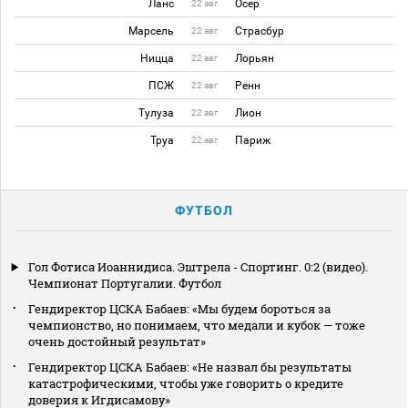
Ланс
Осер
22 авг
Марсель
Страсбур
22 авг
Ницца
Лорьян
22 авг
ПСЖ
Ренн
22 авг
Тулуза
Лион
22 авг
Труа
Париж
22 авг
ФУТБОЛ
Гол Фотиса Иоаннидиса. Эштрела - Спортинг. 0:2 (видео).
Чемпионат Португалии. Футбол
Гендиректор ЦСКА Бабаев: «Мы будем бороться за
чемпионство, но понимаем, что медали и кубок — тоже
очень достойный результат»
Гендиректор ЦСКА Бабаев: «Не назвал бы результаты
катастрофическими, чтобы уже говорить о кредите
доверия к Игдисамову»