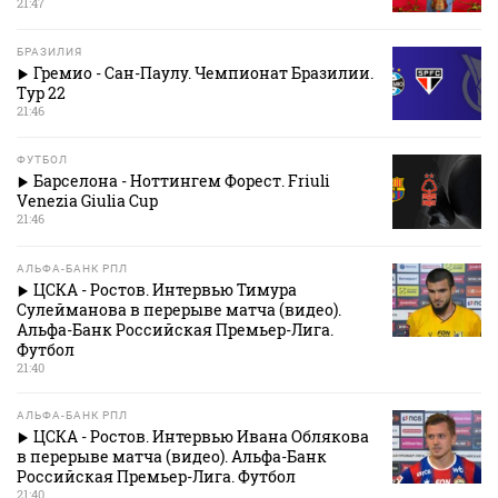
21:47
БРАЗИЛИЯ
Гремио - Сан-Паулу. Чемпионат Бразилии.
Тур 22
21:46
ФУТБОЛ
Барселона - Ноттингем Форест. Friuli
Venezia Giulia Cup
21:46
АЛЬФА-БАНК РПЛ
ЦСКА - Ростов. Интервью Тимура
Сулейманова в перерыве матча (видео).
Альфа-Банк Российская Премьер-Лига.
Футбол
21:40
АЛЬФА-БАНК РПЛ
ЦСКА - Ростов. Интервью Ивана Облякова
в перерыве матча (видео). Альфа-Банк
Российская Премьер-Лига. Футбол
21:40