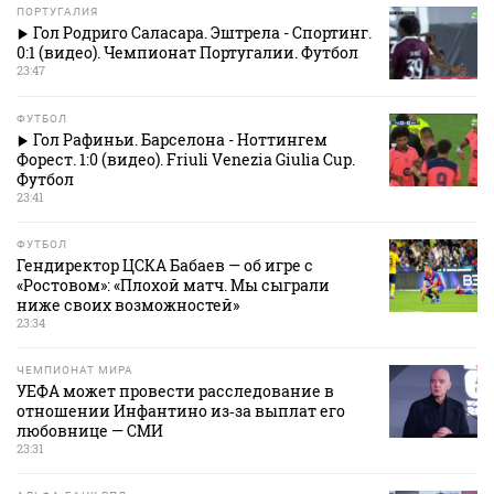
ПОРТУГАЛИЯ
Гол Родриго Саласара. Эштрела - Спортинг.
0:1 (видео). Чемпионат Португалии. Футбол
23:47
ФУТБОЛ
Гол Рафиньи. Барселона - Ноттингем
Форест. 1:0 (видео). Friuli Venezia Giulia Cup.
Футбол
23:41
ФУТБОЛ
Гендиректор ЦСКА Бабаев — об игре с
«Ростовом»: «Плохой матч. Мы сыграли
ниже своих возможностей»
23:34
ЧЕМПИОНАТ МИРА
УЕФА может провести расследование в
отношении Инфантино из‑за выплат его
любовнице — СМИ
23:31