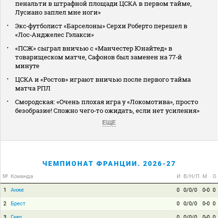
пенальти в штрафной площади ЦСКА в первом тайме,
Лусиано заплел мне ноги»
Экс‑футболист «Барселоны» Серхи Роберто перешел в
«Лос‑Анджелес Гэлакси»
«ПСЖ» сыграл вничью с «Манчестер Юнайтед» в
товарищеском матче, Сафонов был заменен на 77‑й
минуте
ЦСКА и «Ростов» играют вничью после первого тайма
матча РПЛ
Смородская: «Очень плохая игра у «Локомотива», просто
безобразие! Сложно чего‑то ожидать, если нет усиления»
ЕЩЕ
ЧЕМПИОНАТ ФРАНЦИИ. 2026-27
№
Команда
И
В/Н/П
М
О
1
Анже
0
0/0/0
0-0
0
2
Брест
0
0/0/0
0-0
0
3
Гавр
0
0/0/0
0-0
0