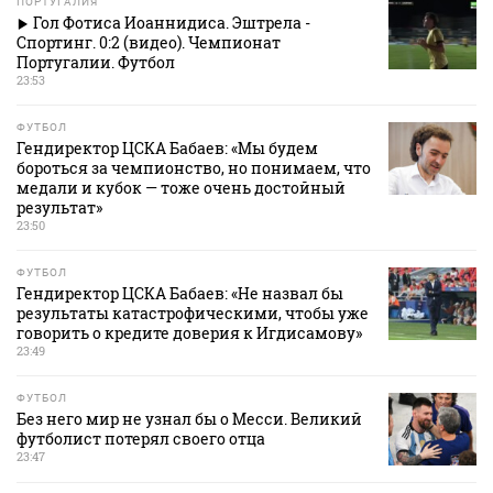
ПОРТУГАЛИЯ
Гол Фотиса Иоаннидиса. Эштрела -
Спортинг. 0:2 (видео). Чемпионат
Португалии. Футбол
23:53
ФУТБОЛ
Гендиректор ЦСКА Бабаев: «Мы будем
бороться за чемпионство, но понимаем, что
медали и кубок — тоже очень достойный
результат»
23:50
ФУТБОЛ
Гендиректор ЦСКА Бабаев: «Не назвал бы
результаты катастрофическими, чтобы уже
говорить о кредите доверия к Игдисамову»
23:49
ФУТБОЛ
Без него мир не узнал бы о Месси. Великий
футболист потерял своего отца
23:47