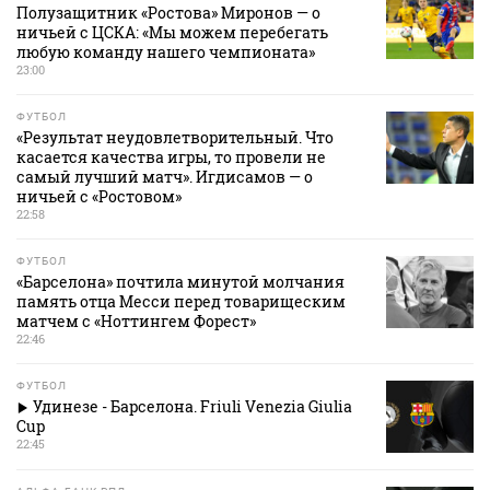
Полузащитник «Ростова» Миронов — о
ничьей с ЦСКА: «Мы можем перебегать
любую команду нашего чемпионата»
23:00
ФУТБОЛ
«Результат неудовлетворительный. Что
касается качества игры, то провели не
самый лучший матч». Игдисамов — о
ничьей с «Ростовом»
22:58
ФУТБОЛ
«Барселона» почтила минутой молчания
память отца Месси перед товарищеским
матчем с «Ноттингем Форест»
22:46
ФУТБОЛ
Удинезе - Барселона. Friuli Venezia Giulia
Cup
22:45