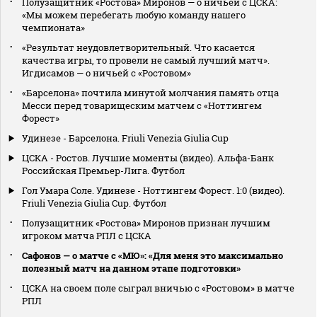
Полузащитник «Ростова» Миронов — о ничьей с ЦСКА:
«Мы можем перебегать любую команду нашего
чемпионата»
«Результат неудовлетворительный. Что касается
качества игры, то провели не самый лучший матч».
Игдисамов — о ничьей с «Ростовом»
«Барселона» почтила минутой молчания память отца
Месси перед товарищеским матчем с «Ноттингем
Форест»
Удинезе - Барселона. Friuli Venezia Giulia Cup
ЦСКА - Ростов. Лучшие моменты (видео). Альфа-Банк
Российская Премьер-Лига. Футбол
Гол Умара Соле. Удинезе - Ноттингем Форест. 1:0 (видео).
Friuli Venezia Giulia Cup. Футбол
Полузащитник «Ростова» Миронов признан лучшим
игроком матча РПЛ с ЦСКА
Сафонов — о матче с «МЮ»: «Для меня это максимально
полезный матч на данном этапе подготовки»
ЦСКА на своем поле сыграл вничью с «Ростовом» в матче
РПЛ