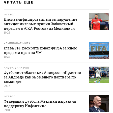
ЧИТАТЬ ЕЩЕ
ФУТБОЛ
Дисквалифицированный за нарушение
антидопинговых правил Заболотный
перешел в «СКА‑Ростов» из Медиалиги
10:26
ЧЕМПИОНАТ МИРА
Глава FPF раскритиковал ФИФА за идею
продажи прав на ЧМ
10:22
АЛЬФА-БАНК РПЛ
Футболист «Балтики» Андерсон: «Приятно
за Андраде как за бывшего партнера по
команде»
09:17
ФУТБОЛ
Федерация футбола Мексики выразила
поддержку Инфантино
09:01