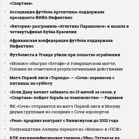
«Спартака»
Ассоциация футбола Аргентины поддержала
президента ФИФА Инфантино
«Витория» разгромила «Атлетико Паранаэнсе» и вышла в
четвертьфинал Кубка Бразилии
Африканская конфедерация футбола поддержала
Инфантино
Футболиста в Уганде убили при попытке ограбления
«Монако» обыграл «Хетафе» в товарищеском матче,
Головин не отметился результативными действиями
Матч Первой лиги «Торпедо» — «Сочи» перенесен с
пятницы на субботу
«Если Даку начнет забивать по 15 мячей за сезон, у
«Спартака» пойдет борьба за чемпионство» — Радимов
ФК «Сочи» отправится на матч Первой лиги в Москву
двумя группами из соседних с Сочи аэропортов
«Реал» продлил контракт с Винисиусом до 2032 года
Полузащитник Аклиуш перешел из «Монако» в «ПСЖ»
КДК дисквалифицировал тренера «Уфы» Тетрадзе на