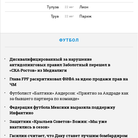
Тулуза
Лион
22 авг
Труа
Париж
22 авг
ФУТБОЛ
Дисквалифицированный за нарушение
антидопинговых правил Заболотный перешел в
«СКА‑Ростов» из Медиалиги
Глава FPF раскритиковал ФИФА за идею продажи прав на
ЧМ
Футболист «Балтики» Андерсон: «Приятно за Андраде как
за бывшего партнера по команде»
Федерация футбола Мексики выразила поддержку
Инфантино
Защитник «Крыльев Советов» Божин: «Мы уже
вкатились в сезон»
Гасилин считает, что Даку станет лучшим бомбардиром