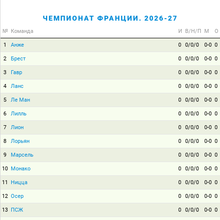
ЧЕМПИОНАТ ФРАНЦИИ. 2026-27
№
Команда
И
В/Н/П
М
О
1
Анже
0
0/0/0
0-0
0
2
Брест
0
0/0/0
0-0
0
3
Гавр
0
0/0/0
0-0
0
4
Ланс
0
0/0/0
0-0
0
5
Ле Ман
0
0/0/0
0-0
0
6
Лилль
0
0/0/0
0-0
0
7
Лион
0
0/0/0
0-0
0
8
Лорьян
0
0/0/0
0-0
0
9
Марсель
0
0/0/0
0-0
0
10
Монако
0
0/0/0
0-0
0
11
Ницца
0
0/0/0
0-0
0
12
Осер
0
0/0/0
0-0
0
13
ПСЖ
0
0/0/0
0-0
0