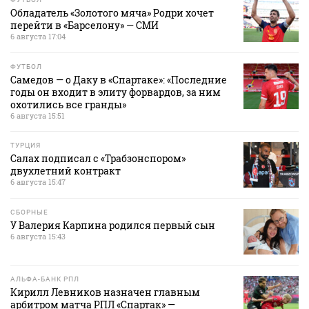
Обладатель «Золотого мяча» Родри хочет
перейти в «Барселону» — СМИ
6 августа 17:04
ФУТБОЛ
Самедов — о Даку в «Спартаке»: «Последние
годы он входит в элиту форвардов, за ним
охотились все гранды»
6 августа 15:51
ТУРЦИЯ
Салах подписал с «Трабзонспором»
двухлетний контракт
6 августа 15:47
СБОРНЫЕ
У Валерия Карпина родился первый сын
6 августа 15:43
АЛЬФА-БАНК РПЛ
Кирилл Левников назначен главным
арбитром матча РПЛ «Спартак» —