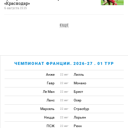
«Краснодар»
6 августа 15:15
ЕЩЕ
ЧЕМПИОНАТ ФРАНЦИИ. 2026-27 . 01 ТУР
Анже
Лилль
22 авг
Гавр
Монако
22 авг
Ле Ман
Брест
22 авг
Ланс
Осер
22 авг
Марсель
Страсбур
22 авг
Ницца
Лорьян
22 авг
ПСЖ
Ренн
22 авг