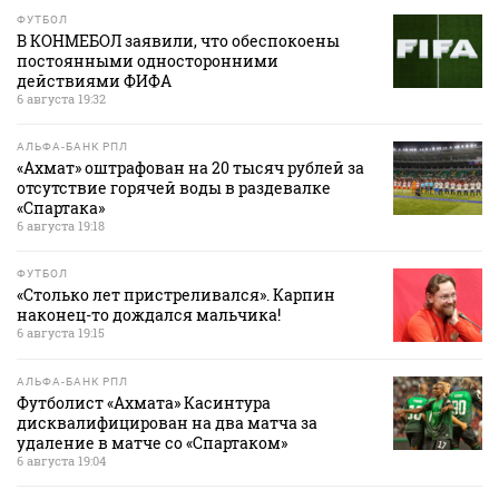
ФУТБОЛ
В КОНМЕБОЛ заявили, что обеспокоены
постоянными односторонними
действиями ФИФА
6 августа 19:32
АЛЬФА-БАНК РПЛ
«Ахмат» оштрафован на 20 тысяч рублей за
отсутствие горячей воды в раздевалке
«Спартака»
6 августа 19:18
ФУТБОЛ
«Столько лет пристреливался». Карпин
наконец-то дождался мальчика!
6 августа 19:15
АЛЬФА-БАНК РПЛ
Футболист «Ахмата» Касинтура
дисквалифицирован на два матча за
удаление в матче со «Спартаком»
6 августа 19:04