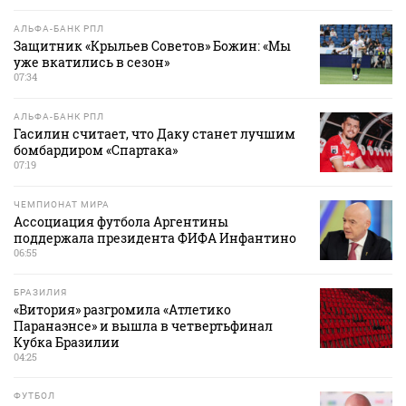
АЛЬФА-БАНК РПЛ
Защитник «Крыльев Советов» Божин: «Мы
уже вкатились в сезон»
07:34
АЛЬФА-БАНК РПЛ
Гасилин считает, что Даку станет лучшим
бомбардиром «Спартака»
07:19
ЧЕМПИОНАТ МИРА
Ассоциация футбола Аргентины
поддержала президента ФИФА Инфантино
06:55
БРАЗИЛИЯ
«Витория» разгромила «Атлетико
Паранаэнсе» и вышла в четвертьфинал
Кубка Бразилии
04:25
ФУТБОЛ