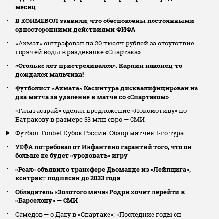
месяц
В КОНМЕБОЛ заявили, что обеспокоены постоянными
односторонними действиями ФИФА
«Ахмат» оштрафован на 20 тысяч рублей за отсутствие
горячей воды в раздевалке «Спартака»
«Столько лет пристреливался». Карпин наконец-то
дождался мальчика!
Футболист «Ахмата» Касинтура дисквалифицирован на
два матча за удаление в матче со «Спартаком»
«Галатасарай» сделал предложение «Локомотиву» по
Батракову в размере 33 млн евро — СМИ
Футбол. Fonbet Кубок России. Обзор матчей 1-го тура
УЕФА потребовал от Инфантино гарантий того, что он
больше не будет «уродовать» игру
«Реал» объявил о трансфере Дьоманде из «Лейпцига»,
контракт подписан до 2033 года
Обладатель «Золотого мяча» Родри хочет перейти в
«Барселону» — СМИ
Самедов — о Даку в «Спартаке»: «Последние годы он