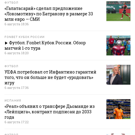
ФУТБОЛ
«Галатасарай» сделал предложение
«Локомотиву» по Батракову в размере 33
млн евро — СМИ
6 августа 18:36
FONBET КУБОК РОССИИ
Футбол. Fonbet Кубок России. Обзор
матчей 1-го тура
6 августа 18:20
ФУТБОЛ
УЕФА потребовал от Инфантино гарантий
того, что он больше не будет «уродовать»
игру
6 августа 17:36
ИСПАНИЯ
«Реал» объявил о трансфере Дьоманде из
«Лейпцига», контракт подписан до 2033
года
6 августа 17:22
ФУТБОЛ