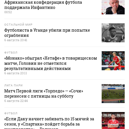
Африканская конфедерация футбола
поддержала Инфантино
00:52
ОСТАЛЬНОЙ МИР
Футболиста в Уганде убили при попытке
ограбления
6 августа 23:41
ФУТБОЛ
«Монако» обыграл «Хетафе» в товарищеском
матче, Головин не отметился
результативными действиями
6 августа 23:11
ЛИГА ПАРИ
Матч Первой лиги «Торпедо» — «Сочи»
перенесен с пятницы на субботу
6 августа 22:44
ФУТБОЛ
«Если Даку начнет забивать по 15 мячей за
сезон, у «Спартака» пойдет борьба за