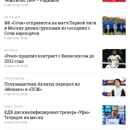
чемпионство» — Радимов
6 августа 22:36
ИСПАНИЯ
ФК «Сочи» отправится на матч Первой лиги
в Москву двумя группами из соседних с
Сочи аэропортов
6 августа 21:06
ФУТБОЛ
«Реал» продлил контракт с Винисиусом до
2032 года
6 августа 21:06
ТРАНСФЕРЫ
Полузащитник Аклиуш перешел из
«Монако» в «ПСЖ»
6 августа 20:36
ЛИГА ПАРИ
КДК дисквалифицировал тренера «Уфы»
Тетрадзе на месяц
6 августа 19:41