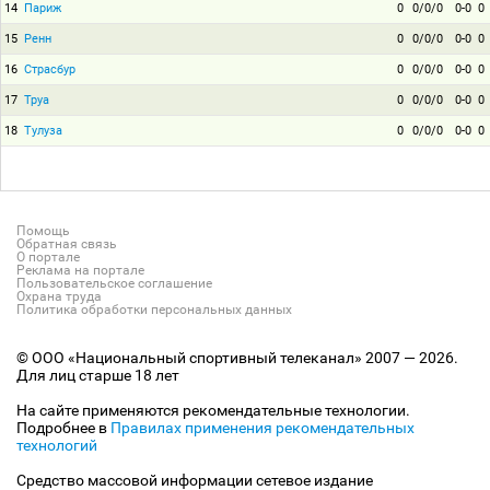
14
Париж
0
0/0/0
0-0
0
15
Ренн
0
0/0/0
0-0
0
16
Страсбур
0
0/0/0
0-0
0
17
Труа
0
0/0/0
0-0
0
18
Тулуза
0
0/0/0
0-0
0
Помощь
Обратная связь
О портале
Реклама на портале
Пользовательское соглашение
Охрана труда
Политика обработки персональных данных
© ООО «Национальный спортивный телеканал» 2007 — 2026.
Для лиц старше 18 лет
На сайте применяются рекомендательные технологии.
Подробнее в
Правилах применения рекомендательных
технологий
Средство массовой информации сетевое издание