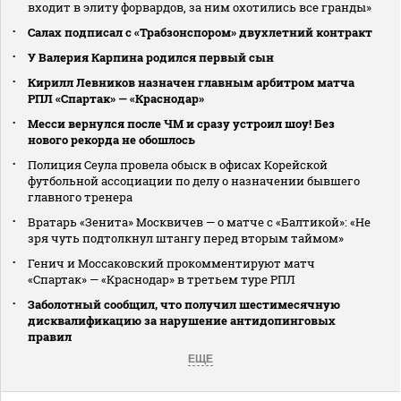
входит в элиту форвардов, за ним охотились все гранды»
Салах подписал с «Трабзонспором» двухлетний контракт
У Валерия Карпина родился первый сын
Кирилл Левников назначен главным арбитром матча
РПЛ «Спартак» — «Краснодар»
Месси вернулся после ЧМ и сразу устроил шоу! Без
нового рекорда не обошлось
Полиция Сеула провела обыск в офисах Корейской
футбольной ассоциации по делу о назначении бывшего
главного тренера
Вратарь «Зенита» Москвичев — о матче с «Балтикой»: «Не
зря чуть подтолкнул штангу перед вторым таймом»
Генич и Моссаковский прокомментируют матч
«Спартак» — «Краснодар» в третьем туре РПЛ
Заболотный сообщил, что получил шестимесячную
дисквалификацию за нарушение антидопинговых
правил
ЕЩЕ