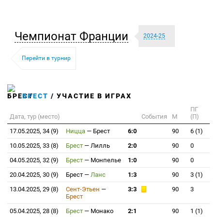
Чемпионат Франции
2024-25
Перейти в турнир
БРЕСТ
/ УЧАСТИЕ В ИГРАХ
ПГ
Дата, тур (место)
События
М
(П)
17.05.2025, 34 (9)
Ницца
—
Брест
6:0
90
6 (1)
10.05.2025, 33 (8)
Брест
—
Лилль
2:0
90
0
04.05.2025, 32 (9)
Брест
—
Монпелье
1:0
90
0
20.04.2025, 30 (9)
Брест
—
Ланс
1:3
90
3 (1)
13.04.2025, 29 (8)
Сент-Этьен
—
3:3
90
3
Брест
05.04.2025, 28 (8)
Брест
—
Монако
2:1
90
1 (1)