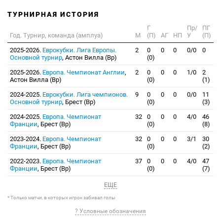
ТУРНИРНАЯ ИСТОРИЯ
Г
Пр/
ПГ
Год. Турнир, команда (амплуа)
М
(П)
АГ
НП
У
(П)
2025-2026.
Еврокубки. Лига Европы.
2
0
0
0
0/0
0
Основной турнир
, Астон Вилла (Вр)
(0)
2025-2026.
Европа. Чемпионат Англии
,
2
0
0
0
1/0
2
Астон Вилла (Вр)
(0)
(1)
2024-2025.
Еврокубки. Лига чемпионов.
9
0
0
0
0/0
11
Основной турнир
, Брест (Вр)
(0)
(3)
2024-2025.
Европа. Чемпионат
32
0
0
0
4/0
46
Франции
, Брест (Вр)
(0)
(8)
2023-2024.
Европа. Чемпионат
32
0
0
0
3/1
30
Франции
, Брест (Вр)
(0)
(2)
2022-2023.
Европа. Чемпионат
37
0
0
0
4/0
47
Франции
, Брест (Вр)
(0)
(7)
ЕЩЕ
* Только матчи, в которых игрок забивал голы
? Условные обозначения