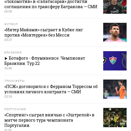
«Локомотив» и «Галатасарай» достигли
соглашения по трансферу Батракова — СМИ
05:08
ФУТБОЛ
«Интер Майами» сыграет в Кубке лиг
против «Монтеррея» без Месси
03:27
БРАЗИЛИЯ
Ботафого - Флуминенсе. Чемпионат
Бразилии. Тур 22
02:46
ТРАНСФЕРЫ
«ПСЖ» договорился с Ферраном Торресом об
условиях личного контракта — СМИ
02:39
ПОРТУГАЛИЯ
«Спортинг» сыграл вничью с «Эштрелой» в
матче первого тура чемпионата
Португалии
01:55