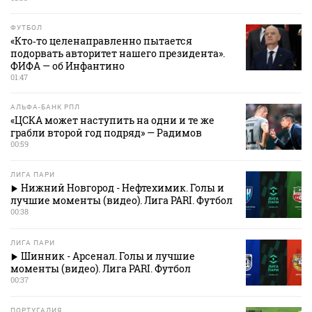
ФУТБОЛ
«Кто‑то целенаправленно пытается
подорвать авторитет нашего президента».
ФИФА — об Инфантино
01:47
АЛЬФА-БАНК РПЛ
«ЦСКА может наступить на одни и те же
грабли второй год подряд» — Радимов
00:59
ЛИГА ПАРИ
Нижний Новгород - Нефтехимик. Голы и
лучшие моменты (видео). Лига PARI. Футбол
00:38
ЛИГА ПАРИ
Шинник - Арсенал. Голы и лучшие
моменты (видео). Лига PARI. Футбол
00:37
ПОРТУГАЛИЯ