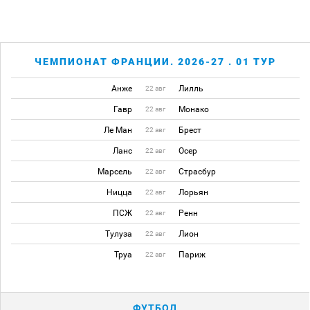
ЧЕМПИОНАТ ФРАНЦИИ. 2026-27 . 01 ТУР
Анже
Лилль
22 авг
Гавр
Монако
22 авг
Ле Ман
Брест
22 авг
Ланс
Осер
22 авг
Марсель
Страсбур
22 авг
Ницца
Лорьян
22 авг
ПСЖ
Ренн
22 авг
Тулуза
Лион
22 авг
Труа
Париж
22 авг
ФУТБОЛ