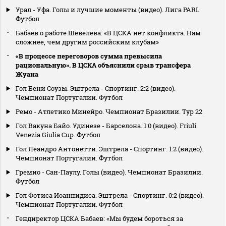
Урал - Уфа. Голы и лучшие моменты (видео). Лига PARI.
Футбол
Бабаев о работе Шевелева: «В ЦСКА нет конфликта. Нам
сложнее, чем другим российским клубам»
«В процессе переговоров сумма превысила
рациональную». В ЦСКА объяснили срыв трансфера
Жуана
Гол Бени Соузы. Эштрела - Спортинг. 2:2 (видео).
Чемпионат Португалии. Футбол
Ремо - Атлетико Минейро. Чемпионат Бразилии. Тур 22
Гол Вакуна Байо. Удинезе - Барселона. 1:0 (видео). Friuli
Venezia Giulia Cup. Футбол
Гол Леандро Антонетти. Эштрела - Спортинг. 1:2 (видео).
Чемпионат Португалии. Футбол
Гремио - Сан-Паулу. Голы (видео). Чемпионат Бразилии.
Футбол
Гол Фотиса Иоаннидиса. Эштрела - Спортинг. 0:2 (видео).
Чемпионат Португалии. Футбол
Гендиректор ЦСКА Бабаев: «Мы будем бороться за