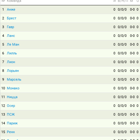
№
Команда
И
В/Н/П
М
О
1
Анже
0
0/0/0
0-0
0
2
Брест
0
0/0/0
0-0
0
3
Гавр
0
0/0/0
0-0
0
4
Ланс
0
0/0/0
0-0
0
5
Ле Ман
0
0/0/0
0-0
0
6
Лилль
0
0/0/0
0-0
0
7
Лион
0
0/0/0
0-0
0
8
Лорьян
0
0/0/0
0-0
0
9
Марсель
0
0/0/0
0-0
0
10
Монако
0
0/0/0
0-0
0
11
Ницца
0
0/0/0
0-0
0
12
Осер
0
0/0/0
0-0
0
13
ПСЖ
0
0/0/0
0-0
0
14
Париж
0
0/0/0
0-0
0
15
Ренн
0
0/0/0
0-0
0