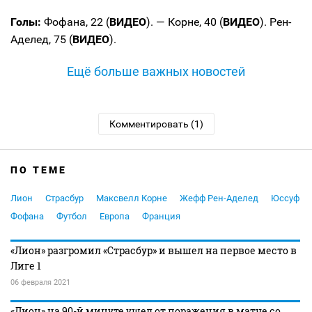
Голы:
Фофана, 22 (
ВИДЕО
). — Корне, 40 (
ВИДЕО
). Рен-
Аделед, 75 (
ВИДЕО
).
Ещё больше важных новостей
Комментировать (1)
ПО ТЕМЕ
Лион
Страсбур
Максвелл Корне
Жефф Рен-Аделед
Юссуф
Фофана
Футбол
Европа
Франция
«Лион» разгромил «Страсбур» и вышел на первое место в
Лиге 1
06 февраля 2021
«Лион» на 90-й минуте ушел от поражения в матче со