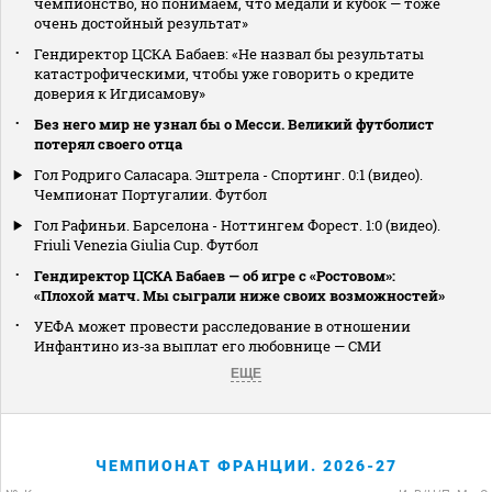
чемпионство, но понимаем, что медали и кубок — тоже
очень достойный результат»
Гендиректор ЦСКА Бабаев: «Не назвал бы результаты
катастрофическими, чтобы уже говорить о кредите
доверия к Игдисамову»
Без него мир не узнал бы о Месси. Великий футболист
потерял своего отца
Гол Родриго Саласара. Эштрела - Спортинг. 0:1 (видео).
Чемпионат Португалии. Футбол
Гол Рафиньи. Барселона - Ноттингем Форест. 1:0 (видео).
Friuli Venezia Giulia Cup. Футбол
Гендиректор ЦСКА Бабаев — об игре с «Ростовом»:
«Плохой матч. Мы сыграли ниже своих возможностей»
УЕФА может провести расследование в отношении
Инфантино из‑за выплат его любовнице — СМИ
ЕЩЕ
ЧЕМПИОНАТ ФРАНЦИИ. 2026-27