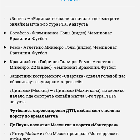
«Зенит» — «Родина»: во сколько начало, где смотреть
онлайн матча 3‑го тура РПЛ 9 августа
Ботафого - Флуминенсе. Голы (видео). Чемпионат
Бразилии. Футбол
Ремо - Атлетико Минейро. Голы (видео). Чемпионат
Бразилии. Футбол
Красивый гол Габриэля Тальяри. Ремо - Атлетико
Минейро. 2:2 (видео). Чемпионат Бразилии. Футбол
Защитник костромского «Спартака» сделал голевой пас,
вбросив аут с кувырком через себя
«Динамо» (Москва) — «Динамо» (Махачкала): во сколько
начало, где смотреть онлайн матча 3‑го тура РПЛ 9
августа
Футболист спровоцировал ДТП, выбив мяч с поля на
дорогу во время матча
Де Пауль посвятил Месси гол в ворота «Монтеррея»
«Интер Майами» без Месси проиграл «Монтеррею» в
Кубке лиг