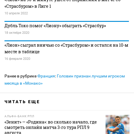
«Страсбуром» в Лиге 1
10 апреля 2022
Дубль Токо помог «Лиону» обыграть «Страсбур»
18 октября 2020
«Лион» сыграл вничью со «Страсбуром» и остался на 10-м
месте в таблице
16 февраля 2020
Ранее в рубрике
Франция
:
Головин признан лучшим игроком
месяца в «Монако»
ЧИТАТЬ ЕЩЕ
АЛЬФА-БАНК РПЛ
«Зенит» — «Родина»: во сколько начало, где
смотреть онлайн матча 3‑го тура РПЛ 9
августа