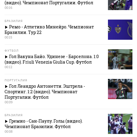
(видео). Чемпионат Португалии. Футбол
00:16
БРАЗИЛИЯ
Ремо - Атлетико Минейро. Чемпионат
Бразилии. Тур 22
00:15
ФУТБОЛ
Гол Вакуна Байо. Удинезе - Барселона. 1:0
(видео). Friuli Venezia Giulia Cup. Футбол
00:12
ПОРТУГАЛИЯ
Гол Леандро Антонетти. Эштрела -
Спортинг. 1:2 (видео). Чемпионат
Португалии. Футбол
00:09
БРАЗИЛИЯ
Гремио - Сан-Паулу. Голы (видео).
Чемпионат Бразилии. Футбол
00:08