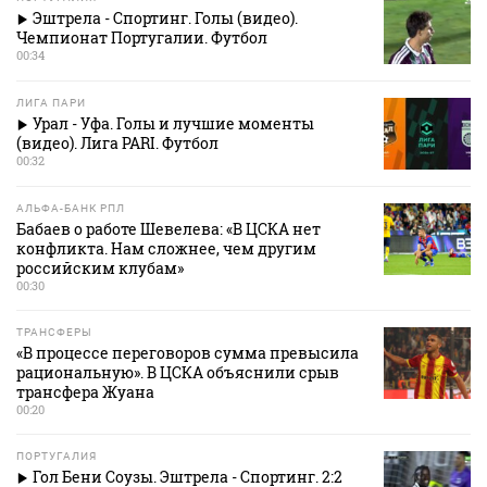
Эштрела - Спортинг. Голы (видео).
Чемпионат Португалии. Футбол
00:34
ЛИГА ПАРИ
Урал - Уфа. Голы и лучшие моменты
(видео). Лига PARI. Футбол
00:32
АЛЬФА-БАНК РПЛ
Бабаев о работе Шевелева: «В ЦСКА нет
конфликта. Нам сложнее, чем другим
российским клубам»
00:30
ТРАНСФЕРЫ
«В процессе переговоров сумма превысила
рациональную». В ЦСКА объяснили срыв
трансфера Жуана
00:20
ПОРТУГАЛИЯ
Гол Бени Соузы. Эштрела - Спортинг. 2:2