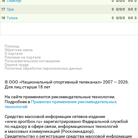
16
Страсбур
0
0/0/0
0-0
0
17
Труа
0
0/0/0
0-0
0
18
Тулуза
0
0/0/0
0-0
0
Помощь
Обратная связь
О портале
Реклама на портале
Пользовательское соглашение
Охрана труда
Политика обработки персональных данных
© ООО «Национальный спортивный телеканал» 2007 — 2026.
Для лиц старше 18 лет
На сайте применяются рекомендательные технологии.
Подробнее в
Правилах применения рекомендательных
технологий
Средство массовой информации сетевое издание
«www.sportbox.ru» зарегистрировано Федеральной службой
по надзору в сфере связи, информационных технологий
и массовых коммуникаций (Роскомнадзор).
Свидетельство о регистрации средства массовой информации