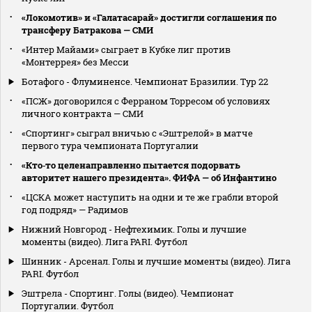
«Локомотив» и «Галатасарай» достигли соглашения по
трансферу Батракова — СМИ
«Интер Майами» сыграет в Кубке лиг против
«Монтеррея» без Месси
Ботафого - Флуминенсе. Чемпионат Бразилии. Тур 22
«ПСЖ» договорился с Ферраном Торресом об условиях
личного контракта — СМИ
«Спортинг» сыграл вничью с «Эштрелой» в матче
первого тура чемпионата Португалии
«Кто‑то целенаправленно пытается подорвать
авторитет нашего президента». ФИФА — об Инфантино
«ЦСКА может наступить на одни и те же грабли второй
год подряд» — Радимов
Нижний Новгород - Нефтехимик. Голы и лучшие
моменты (видео). Лига PARI. Футбол
Шинник - Арсенал. Голы и лучшие моменты (видео). Лига
PARI. Футбол
Эштрела - Спортинг. Голы (видео). Чемпионат
Португалии. Футбол