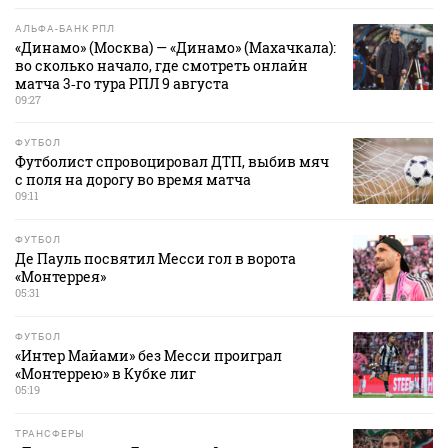
АЛЬФА-БАНК РПЛ
«Динамо» (Москва) — «Динамо» (Махачкала):
во сколько начало, где смотреть онлайн
матча 3‑го тура РПЛ 9 августа
09:27
ФУТБОЛ
Футболист спровоцировал ДТП, выбив мяч
с поля на дорогу во время матча
09:11
ФУТБОЛ
Де Пауль посвятил Месси гол в ворота
«Монтеррея»
05:31
ФУТБОЛ
«Интер Майами» без Месси проиграл
«Монтеррею» в Кубке лиг
05:19
ТРАНСФЕРЫ