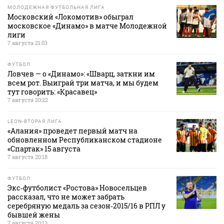
МОЛОДЕЖНАЯ ФУТБОЛЬНАЯ ЛИГА
Московский «Локомотив» обыграл
московское «Динамо» в матче Молодежной
лиги
7 августа 21:03
ФУТБОЛ
Ловчев — о «Динамо»: «Шварц, заткни им
всем рот. Выиграй три матча, и мы будем
тут говорить: «Красавец»
7 августа 20:22
LEON-ВТОРАЯ ЛИГА
«Алания» проведет первый матч на
обновленном Республиканском стадионе
«Спартак» 15 августа
7 августа 20:18
ФУТБОЛ
Экс‑футболист «Ростова» Новосельцев
рассказал, что не может забрать
серебряную медаль за сезон‑2015/16 в РПЛ у
бывшей жены
7 августа 20:13