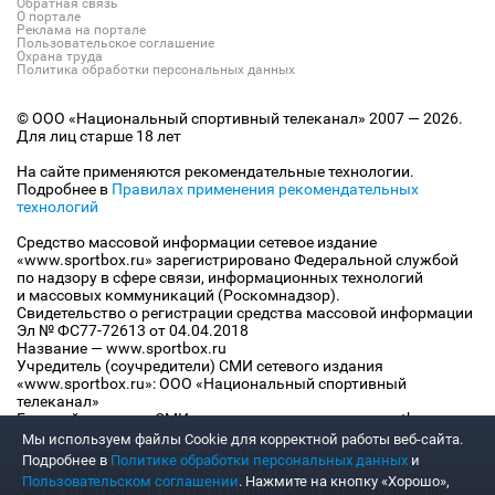
Обратная связь
О портале
Реклама на портале
Пользовательское соглашение
Охрана труда
Политика обработки персональных данных
© ООО «Национальный спортивный телеканал» 2007 — 2026.
Для лиц старше 18 лет
На сайте применяются рекомендательные технологии.
Подробнее в
Правилах применения рекомендательных
технологий
Средство массовой информации сетевое издание
«www.sportbox.ru» зарегистрировано Федеральной службой
по надзору в сфере связи, информационных технологий
и массовых коммуникаций (Роскомнадзор).
Свидетельство о регистрации средства массовой информации
Эл № ФС77-72613 от 04.04.2018
Название — www.sportbox.ru
Учредитель (соучредители) СМИ сетевого издания
«www.sportbox.ru»: ООО «Национальный спортивный
телеканал»
Главный редактор СМИ сетевого издания «www.sportbox.ru»:
Конов В.А.
Мы используем файлы Сookie для корректной работы веб-сайта.
Номер телефона редакции СМИ сетевого издания
Подробнее в
Политике обработки персональных данных
и
«www.sportbox.ru»: +7 (495) 653 8419
Пользовательском соглашении
. Нажмите на кнопку «Хорошо»,
Адрес электронной почты редакции СМИ сетевого издания