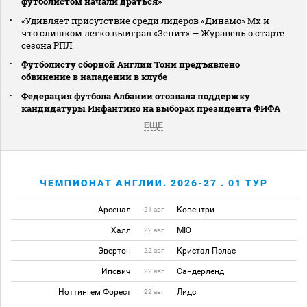
футболистом начали драться»
«Удивляет присутствие среди лидеров «Динамо» Мх и
что слишком легко выиграл «Зенит» — Журавель о старте
сезона РПЛ
Футболисту сборной Англии Тони предъявлено
обвинение в нападении в клубе
Федерация футбола Албании отозвала поддержку
кандидатуры Инфантино на выборах президента ФИФА
ЕЩЕ
ЧЕМПИОНАТ АНГЛИИ. 2026-27 . 01 ТУР
Арсенал
Ковентри
21 авг
Халл
МЮ
22 авг
Эвертон
Кристал Пэлас
22 авг
Ипсвич
Сандерленд
22 авг
Ноттингем Форест
Лидс
22 авг