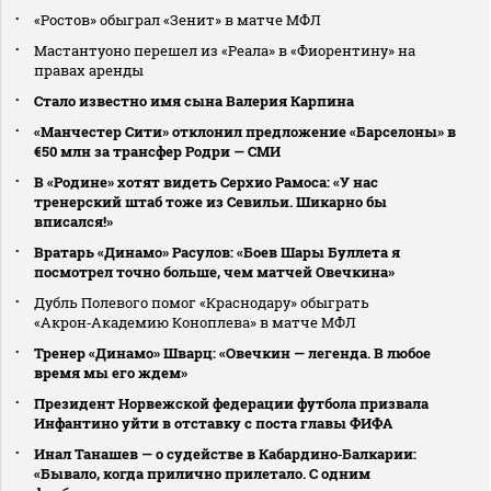
«Ростов» обыграл «Зенит» в матче МФЛ
Мастантуоно перешел из «Реала» в «Фиорентину» на
правах аренды
Стало известно имя сына Валерия Карпина
«Манчестер Сити» отклонил предложение «Барселоны» в
€50 млн за трансфер Родри — СМИ
В «Родине» хотят видеть Серхио Рамоса: «У нас
тренерский штаб тоже из Севильи. Шикарно бы
вписался!»
Вратарь «Динамо» Расулов: «Боев Шары Буллета я
посмотрел точно больше, чем матчей Овечкина»
Дубль Полевого помог «Краснодару» обыграть
«Акрон‑Академию Коноплева» в матче МФЛ
Тренер «Динамо» Шварц: «Овечкин — легенда. В любое
время мы его ждем»
Президент Норвежской федерации футбола призвала
Инфантино уйти в отставку с поста главы ФИФА
Инал Танашев — о судействе в Кабардино‑Балкарии:
«Бывало, когда прилично прилетало. С одним