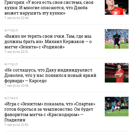
Григорян: «У всех есть своя система, своя
кухня. И многие опасаются, что Дзюба
может нарушить эту кухню»
7 августа 22:44
ФУТБОЛ
«Важно не терять свои очки. Там, где мы
должны брать их». Михаил Кержаков — о
матче «Зенита» с «Родиной»
7 августа 22:31
ФУТБОЛ
«Не соглашусь, что Даку индивидуалист.
Доволен, что у нас появился новый яркий
форвард» — Карседо
7 августа 22:06
ФУТБОЛ
«Игра с «Зенитом» показала, что «Спартак»
готов бороться за чемпионство. Он будет
фаворитом матча с «Краснодаром» —
Гладилин
7 августа 21:56