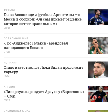
ФУТБОЛ
Глава Ассоциации футбола Аргентины — о
Месси в сборной: «Он сам примет решение,
которое сочтет правильным»
08:48
ОСТАЛЬНОЙ МИР
«Лос‑Анджелес Гэлакси» арендовал
нападающего Лосано
07:25
ИСПАНИЯ
Стало известно, где Люка Зидан продолжит
карьеру
05:59
АНГЛИЯ
«Ливерпуль» арендует Араухо у «Барселоны»
— СМИ
03:12
ЧЕМПИОНАТ МИРА