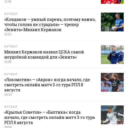
11:04
ФУТБОЛ
«Кондаков — умный парень, поэтому важно,
чтобы голова не страдала» — тренер
«Зенита» Михаил Кержаков
10:53
ФУТБОЛ
Михаил Кержаков назвал ЦСКА самой
неудобной командой для «Зенита»
10:49
ФУТБОЛ
«Локомотив» — «Акрон»: когда начало, где
смотреть онлайн матч 3‑го тура РПЛ 8
августа
09:33
ФУТБОЛ
«Крылья Советов» — «Балтика»: когда
начало, где смотреть онлайн матч 3‑го тура
РПЛ 8 августа
08:56