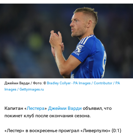
Джейми Варди / Фото: ©
Bradley Collyer - PA Images / Contributor / PA
Images / Gettyimages.ru
Капитан «
Лестера
»
Джейми Варди
объявил, что
покинет клуб после окончания сезона.
«Лестер» в воскресенье проиграл «Ливерпулю» (0:1)