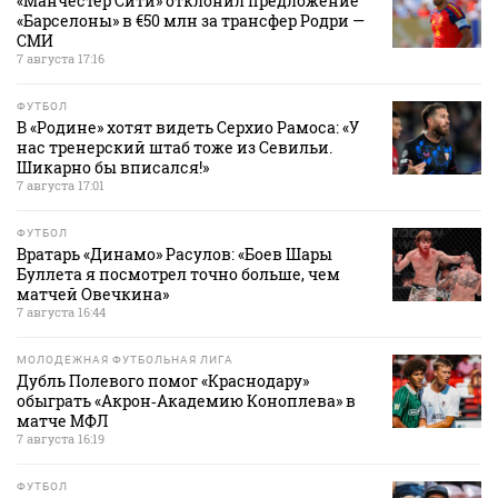
«Манчестер Сити» отклонил предложение
«Барселоны» в €50 млн за трансфер Родри —
СМИ
7 августа 17:16
ФУТБОЛ
В «Родине» хотят видеть Серхио Рамоса: «У
нас тренерский штаб тоже из Севильи.
Шикарно бы вписался!»
7 августа 17:01
ФУТБОЛ
Вратарь «Динамо» Расулов: «Боев Шары
Буллета я посмотрел точно больше, чем
матчей Овечкина»
7 августа 16:44
МОЛОДЕЖНАЯ ФУТБОЛЬНАЯ ЛИГА
Дубль Полевого помог «Краснодару»
обыграть «Акрон‑Академию Коноплева» в
матче МФЛ
7 августа 16:19
ФУТБОЛ