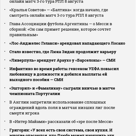
онлайн матч 3‑го тура РПЛ 8 августа
«Крылья Советов» — «Балтика»: когда начало, где
смотреть онлайн матч 3‑го тура РПЛ 8 августа
Глава Ассоциации футбола Аргентины — о Месси в
сборной: «Он сам примет решение, которое сочтет
правильным»
«Лос‑Анджелес Гэлакси» арендовал нападающего Лосано
Стало известно, где Люка Зидан продолжит карьеру
«Ливерпуль» арендует Араухо у «Барселоны» — СМИ
Инфантино во время работы генсеком УЕФА повысил
любовницу в должности и добился выплаты ей
выходного пособия — СМИ
«Эшторил» и «Фамаликау» сыграли вничью в матче
чемпионата Португалии
В Англии запретили использование сплошных
ограждений вдоль поля в матчах низших лиг после
смерти игрока
В «Интер Майами» рассказали об «эре после Месси»
Григорян: «У всех есть своя система, своя кухня. И
многие опасаются, что Дзюба может нарушить эту