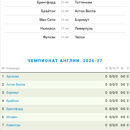
Брентфорд
Тоттенхэм
22 авг
Брайтон
Астон Вилла
23 авг
Ман Сити
Борнмут
23 авг
Ньюкасл
Ливерпуль
23 авг
Фулхэм
Челси
24 авг
ЧЕМПИОНАТ АНГЛИИ. 2026-27
№
Команда
И
В/Н/П
М
О
1
Арсенал
0
0/0/0
0-0
0
2
Астон Вилла
0
0/0/0
0-0
0
3
Борнмут
0
0/0/0
0-0
0
4
Брайтон
0
0/0/0
0-0
0
5
Брентфорд
0
0/0/0
0-0
0
6
Ипсвич
0
0/0/0
0-0
0
7
Ковентри
0
0/0/0
0-0
0