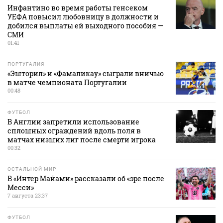
Инфантино во время работы генсеком
УЕФА повысил любовницу в должности и
добился выплаты ей выходного пособия —
СМИ
01:41
ПОРТУГАЛИЯ
«Эшторил» и «Фамаликау» сыграли вничью
в матче чемпионата Португалии
00:48
ФУТБОЛ
В Англии запретили использование
сплошных ограждений вдоль поля в
матчах низших лиг после смерти игрока
00:32
ОСТАЛЬНОЙ МИР
В «Интер Майами» рассказали об «эре после
Месси»
7 августа 23:37
ФУТБОЛ