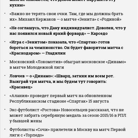
кухню»
«Важно не терять свои очки. Там, где мы должны брать
их». Михаил Кержаков — о матче «Зенита» с «Родиной»
«Не соглашусь, что Даку индивидуалист. Доволен, что у
нас появился новый яркий форвард» — Карседо
«Игра с «Зенитом» показала, что «Спартак» готов
бороться за чемпионство. Он будет фаворитом матча с
«Краснодаром» — Гладилин
Московский «Локомотив» обыграл московское «Динамо»
в матче Молодежной лиги
Ловчев — о «Динамо»: «Шварц, заткни им всем рот.
Выиграй три матча, и мы будем тут говорить:
«Красавец»
«Алания» проведет первый матч на обновленном
Республиканском стадионе «Спартак» 15 августа
Экс‑футболист «Ростова» Новосельцев рассказал, что не
может забрать серебряную медаль за сезон‑2015/16 в РПЛ
у бывшей жены
Футболисты «Сочи» прилетели в Москву на матч Первой
лиги с «Торпедо»