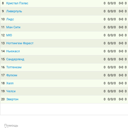
8
Кристал Пэлас
0
0/0/0
0-0
0
9
Ливерпуль
0
0/0/0
0-0
0
10
Лидс
0
0/0/0
0-0
0
11
Ман Сити
0
0/0/0
0-0
0
12
МЮ
0
0/0/0
0-0
0
13
Ноттингем Форест
0
0/0/0
0-0
0
14
Ньюкасл
0
0/0/0
0-0
0
15
Сандерленд
0
0/0/0
0-0
0
16
Тоттенхэм
0
0/0/0
0-0
0
17
Фулхэм
0
0/0/0
0-0
0
18
Халл
0
0/0/0
0-0
0
19
Челси
0
0/0/0
0-0
0
20
Эвертон
0
0/0/0
0-0
0
Помощь