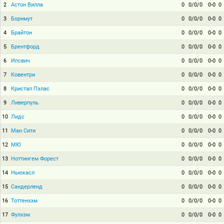
2
Астон Вилла
0
0/0/0
0-0
0
3
Борнмут
0
0/0/0
0-0
0
4
Брайтон
0
0/0/0
0-0
0
5
Брентфорд
0
0/0/0
0-0
0
6
Ипсвич
0
0/0/0
0-0
0
7
Ковентри
0
0/0/0
0-0
0
8
Кристал Пэлас
0
0/0/0
0-0
0
9
Ливерпуль
0
0/0/0
0-0
0
10
Лидс
0
0/0/0
0-0
0
11
Ман Сити
0
0/0/0
0-0
0
12
МЮ
0
0/0/0
0-0
0
13
Ноттингем Форест
0
0/0/0
0-0
0
14
Ньюкасл
0
0/0/0
0-0
0
15
Сандерленд
0
0/0/0
0-0
0
16
Тоттенхэм
0
0/0/0
0-0
0
17
Фулхэм
0
0/0/0
0-0
0