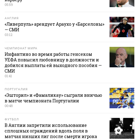
05:59
АНГЛИЯ
«Ливерпуль» арендует Араухо у «Барселоны»
— СМИ
03:12
ЧЕМПИОНАТ МИРА
Инфантино во время работы генсеком
УЕФА повысил любовницу в должности и
добился выплаты ей выходного пособия —
СМИ
01:41
ПОРТУГАЛИЯ
«Эшторил» и «Фамаликау» сыграли вничью
в матче чемпионата Португалии
00:48
ФУТБОЛ
В Англии запретили использование
сплошных ограждений вдоль поля в
матчах низших лиг после смерти игрока