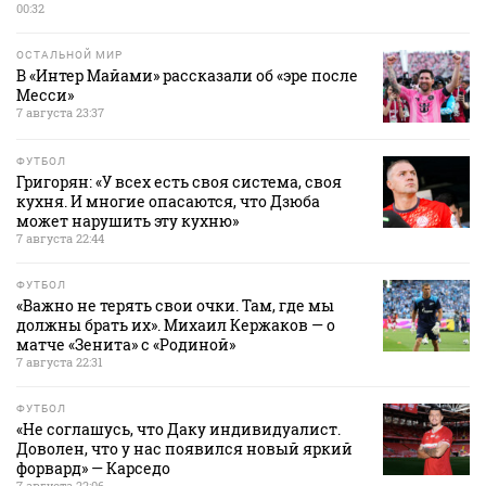
00:32
ОСТАЛЬНОЙ МИР
В «Интер Майами» рассказали об «эре после
Месси»
7 августа 23:37
ФУТБОЛ
Григорян: «У всех есть своя система, своя
кухня. И многие опасаются, что Дзюба
может нарушить эту кухню»
7 августа 22:44
ФУТБОЛ
«Важно не терять свои очки. Там, где мы
должны брать их». Михаил Кержаков — о
матче «Зенита» с «Родиной»
7 августа 22:31
ФУТБОЛ
«Не соглашусь, что Даку индивидуалист.
Доволен, что у нас появился новый яркий
форвард» — Карседо
7 августа 22:06