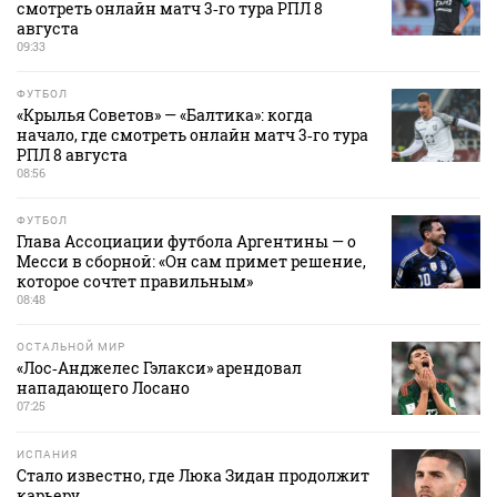
смотреть онлайн матч 3‑го тура РПЛ 8
августа
09:33
ФУТБОЛ
«Крылья Советов» — «Балтика»: когда
начало, где смотреть онлайн матч 3‑го тура
РПЛ 8 августа
08:56
ФУТБОЛ
Глава Ассоциации футбола Аргентины — о
Месси в сборной: «Он сам примет решение,
которое сочтет правильным»
08:48
ОСТАЛЬНОЙ МИР
«Лос‑Анджелес Гэлакси» арендовал
нападающего Лосано
07:25
ИСПАНИЯ
Стало известно, где Люка Зидан продолжит
карьеру