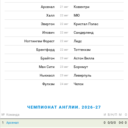
Арсенал
Ковентри
21 авг
Халл
МЮ
22 авг
Эвертон
Кристал Пэлас
22 авг
Ипсвич
Сандерленд
22 авг
Ноттингем Форест
Лидс
22 авг
Брентфорд
Тоттенхэм
22 авг
Брайтон
Астон Вилла
23 авг
Ман Сити
Борнмут
23 авг
Ньюкасл
Ливерпуль
23 авг
Фулхэм
Челси
24 авг
ЧЕМПИОНАТ АНГЛИИ. 2026-27
№
Команда
И
В/Н/П
М
О
1
Арсенал
0
0/0/0
0-0
0