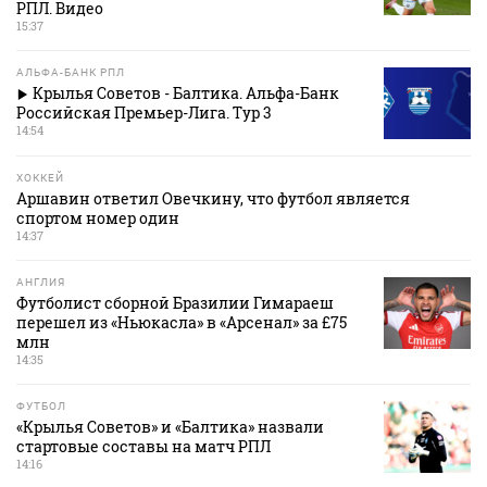
РПЛ. Видео
15:37
АЛЬФА-БАНК РПЛ
Крылья Советов - Балтика. Альфа-Банк
Российская Премьер-Лига. Тур 3
14:54
ХОККЕЙ
Аршавин ответил Овечкину, что футбол является
спортом номер один
14:37
АНГЛИЯ
Футболист сборной Бразилии Гимараеш
перешел из «Ньюкасла» в «Арсенал» за £75
млн
14:35
ФУТБОЛ
«Крылья Советов» и «Балтика» назвали
стартовые составы на матч РПЛ
14:16