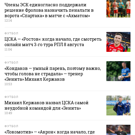
Члены ЭСК единогласно поддержали
решение Фролова назначить пенальти в
ворота «Спартака» в матче с «Ахматом»
12:14
ФУТБОЛ
ЦСКА — «Ростов»: когда начало, где смотреть
онлайн матч 3‑го тура РПЛ 8 августа
11:04
ФУТБОЛ
«Кондаков — умный парень, поэтому важно,
чтобы голова не страдала» — тренер
«Зенита» Михаил Кержаков
10:53
ФУТБОЛ
Михаил Кержаков назвал ЦСКА самой
неудобной командой для «Зенита»
10:49
ФУТБОЛ
«Локомотив» — «Акрон»: когда начало, где