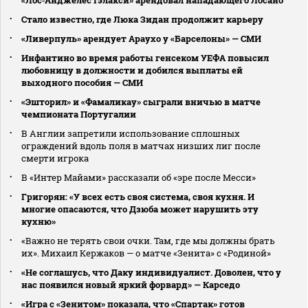
Стало известно, где Люка Зидан продолжит карьеру
«Ливерпуль» арендует Араухо у «Барселоны» — СМИ
Инфантино во время работы генсеком УЕФА повысил
любовницу в должности и добился выплаты ей
выходного пособия — СМИ
«Эшторил» и «Фамаликау» сыграли вничью в матче
чемпионата Португалии
В Англии запретили использование сплошных
ограждений вдоль поля в матчах низших лиг после
смерти игрока
В «Интер Майами» рассказали об «эре после Месси»
Григорян: «У всех есть своя система, своя кухня. И
многие опасаются, что Дзюба может нарушить эту
кухню»
«Важно не терять свои очки. Там, где мы должны брать
их». Михаил Кержаков — о матче «Зенита» с «Родиной»
«Не соглашусь, что Даку индивидуалист. Доволен, что у
нас появился новый яркий форвард» — Карседо
«Игра с «Зенитом» показала, что «Спартак» готов