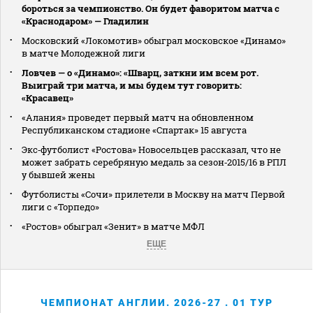
бороться за чемпионство. Он будет фаворитом матча с
«Краснодаром» — Гладилин
Московский «Локомотив» обыграл московское «Динамо»
в матче Молодежной лиги
Ловчев — о «Динамо»: «Шварц, заткни им всем рот.
Выиграй три матча, и мы будем тут говорить:
«Красавец»
«Алания» проведет первый матч на обновленном
Республиканском стадионе «Спартак» 15 августа
Экс‑футболист «Ростова» Новосельцев рассказал, что не
может забрать серебряную медаль за сезон‑2015/16 в РПЛ
у бывшей жены
Футболисты «Сочи» прилетели в Москву на матч Первой
лиги с «Торпедо»
«Ростов» обыграл «Зенит» в матче МФЛ
ЕЩЕ
ЧЕМПИОНАТ АНГЛИИ. 2026-27 . 01 ТУР