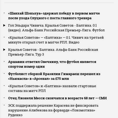
«Шанхай Шэньхуа» одержал победу в первом матче
после ухода Слуцкого с поста главного тренера
Гол Эльдара Чивича. Крылья Советов - Балтика. 0:1
(видео). Альфа-Банк Российская Премьер-Лига. Футбол
«Крылья Советов» — «Балтика» — 0:1. Чивич на третьей
минуте открыл счет в матче РПЛ. Видео
Крылья Советов - Балтика. Альфа-Банк Российская
Премьер-Лига. Тур 3
Аршавин ответил Овечкину, что футбол является
спортом номер один
Футболист сборной Бразилии Гимараеш перешел из
«Ньюкасла» в «Арсенал» за £75 млн
«Крылья Советов» и «Балтика» назвали стартовые
составы на матч РПЛ
Отец Лионеля Месси скончался в возрасте 68 лет — СМИ
ЭСК поддержала решение Карасева не фиксировать
нарушение Алибекова на форварде «Локомотива»
Руденко