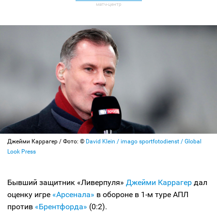
Джейми Каррагер / Фото: ©
David Klein / imago sportfotodienst / Global
Look Press
Бывший защитник «Ливерпуля»
Джейми Каррагер
дал
оценку игре
«Арсенала»
в обороне в 1-м туре АПЛ
против
«Брентфорда»
(0:2).