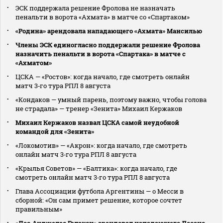
ЭСК поддержала решение Фролова не назначать
пенальти в ворота «Ахмата» в матче со «Спартаком»
«Родина» арендовала нападающего «Ахмата» Мансилью
Члены ЭСК единогласно поддержали решение Фролова
назначить пенальти в ворота «Спартака» в матче с
«Ахматом»
ЦСКА — «Ростов»: когда начало, где смотреть онлайн
матч 3‑го тура РПЛ 8 августа
«Кондаков — умный парень, поэтому важно, чтобы голова
не страдала» — тренер «Зенита» Михаил Кержаков
Михаил Кержаков назвал ЦСКА самой неудобной
командой для «Зенита»
«Локомотив» — «Акрон»: когда начало, где смотреть
онлайн матч 3‑го тура РПЛ 8 августа
«Крылья Советов» — «Балтика»: когда начало, где
смотреть онлайн матч 3‑го тура РПЛ 8 августа
Глава Ассоциации футбола Аргентины — о Месси в
сборной: «Он сам примет решение, которое сочтет
правильным»
«Лос‑Анджелес Гэлакси» арендовал нападающего Лосано