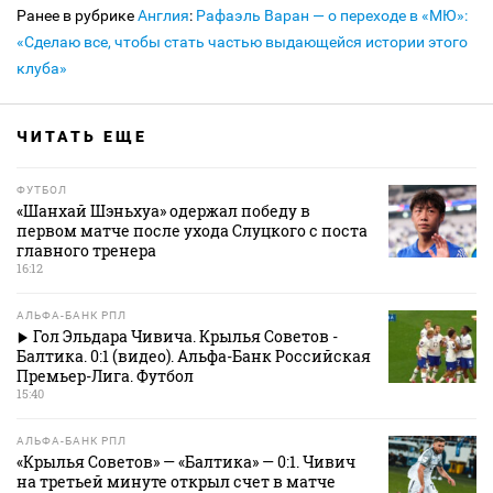
Ранее в рубрике
Англия
:
Рафаэль Варан — о переходе в «МЮ»:
«Сделаю все, чтобы стать частью выдающейся истории этого
клуба»
ЧИТАТЬ ЕЩЕ
ФУТБОЛ
«Шанхай Шэньхуа» одержал победу в
первом матче после ухода Слуцкого с поста
главного тренера
16:12
АЛЬФА-БАНК РПЛ
Гол Эльдара Чивича. Крылья Советов -
Балтика. 0:1 (видео). Альфа-Банк Российская
Премьер-Лига. Футбол
15:40
АЛЬФА-БАНК РПЛ
«Крылья Советов» — «Балтика» — 0:1. Чивич
на третьей минуте открыл счет в матче