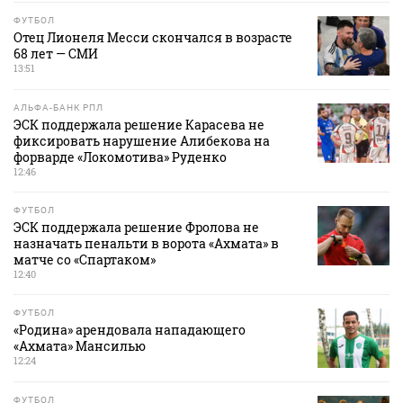
ФУТБОЛ
Отец Лионеля Месси скончался в возрасте
68 лет — СМИ
13:51
АЛЬФА-БАНК РПЛ
ЭСК поддержала решение Карасева не
фиксировать нарушение Алибекова на
форварде «Локомотива» Руденко
12:46
ФУТБОЛ
ЭСК поддержала решение Фролова не
назначать пенальти в ворота «Ахмата» в
матче со «Спартаком»
12:40
ФУТБОЛ
«Родина» арендовала нападающего
«Ахмата» Мансилью
12:24
ФУТБОЛ