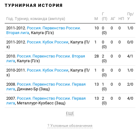
ТУРНИРНАЯ ИСТОРИЯ
Г
Пр/
Год. Турнир, команда (амплуа)
М
(П)
АГ
НП
У
2011-2012.
Россия. Первенство России.
10
0
0
0
1/0
Вторая лига
, Калуга (П/з)
(0)
2011-2012.
Россия. Кубок России
, Калуга (П/
1
0
0
0
0/0
з)
(0)
2010.
Россия. Первенство России. Вторая
28
2
0
0
4/1
лига
, Калуга (П/з)
(0)
2010-2011.
Россия. Кубок России
, Калуга (П/
1
0
0
0
1/0
з)
(0)
2008.
Россия. Первенство России. Первая
13
1
0
0
2/0
лига
, Динамо Бр (Защ)
(0)
2007.
Россия. Первенство России. Первая
13
2
0
0
4/0
лига
, Металлург-Кузбасс (Защ)
(0)
ЕЩЕ
? Условные обозначения