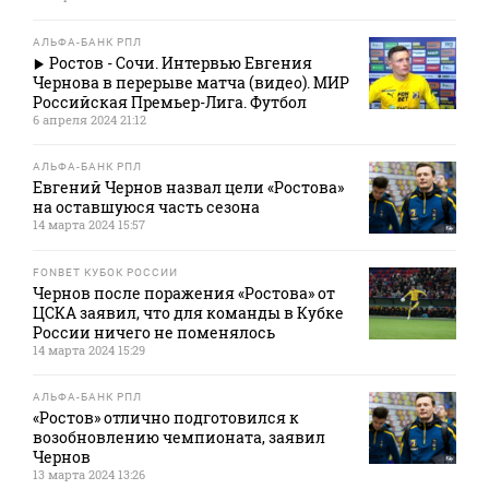
АЛЬФА-БАНК РПЛ
Ростов - Сочи. Интервью Евгения
Чернова в перерыве матча (видео). МИР
Российская Премьер-Лига. Футбол
6 апреля 2024 21:12
АЛЬФА-БАНК РПЛ
Евгений Чернов назвал цели «Ростова»
на оставшуюся часть сезона
14 марта 2024 15:57
FONBET КУБОК РОССИИ
Чернов после поражения «Ростова» от
ЦСКА заявил, что для команды в Кубке
России ничего не поменялось
14 марта 2024 15:29
АЛЬФА-БАНК РПЛ
«Ростов» отлично подготовился к
возобновлению чемпионата, заявил
Чернов
13 марта 2024 13:26