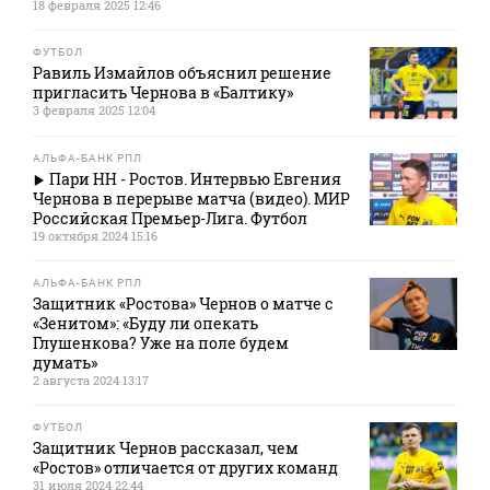
18 февраля 2025 12:46
ФУТБОЛ
Равиль Измайлов объяснил решение
пригласить Чернова в «Балтику»
3 февраля 2025 12:04
АЛЬФА-БАНК РПЛ
Пари НН - Ростов. Интервью Евгения
Чернова в перерыве матча (видео). МИР
Российская Премьер-Лига. Футбол
19 октября 2024 15:16
АЛЬФА-БАНК РПЛ
Защитник «Ростова» Чернов о матче с
«Зенитом»: «Буду ли опекать
Глушенкова? Уже на поле будем
думать»
2 августа 2024 13:17
ФУТБОЛ
Защитник Чернов рассказал, чем
«Ростов» отличается от других команд
31 июля 2024 22:44