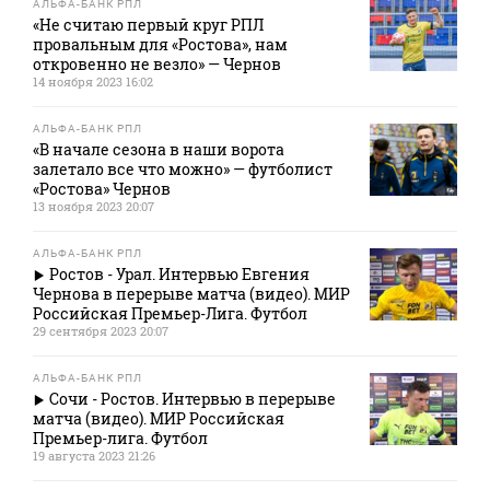
АЛЬФА-БАНК РПЛ
«Не считаю первый круг РПЛ
провальным для «Ростова», нам
откровенно не везло» — Чернов
14 ноября 2023 16:02
АЛЬФА-БАНК РПЛ
«В начале сезона в наши ворота
залетало все что можно» — футболист
«Ростова» Чернов
13 ноября 2023 20:07
АЛЬФА-БАНК РПЛ
Ростов - Урал. Интервью Евгения
Чернова в перерыве матча (видео). МИР
Российская Премьер-Лига. Футбол
29 сентября 2023 20:07
АЛЬФА-БАНК РПЛ
Сочи - Ростов. Интервью в перерыве
матча (видео). МИР Российская
Премьер-лига. Футбол
19 августа 2023 21:26