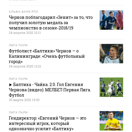
АЛЬФА-БАНК РПЛ
Чернов поблагодарил «Зенит» за то, что
получил золотую медаль за
чемпионство в сезоне‑2018/19
24 апреля 2025 15:11
ЛИГА ПАРИ
Футболист «Балтики» Чернов — о
Калининграде: «Очень футбольный
город»
24 апреля 2025 12:21
ЛИГА ПАРИ
Балтика - Чайка. 2:0. Гол Евгения
Чернова (видео). МЕЛБЕТ-Первая Лига.
Футбол
30 марта 2025 19:30
ЛИГА ПАРИ
Гендиректор: «Евгений Чернов — это
интересный игрок, который
однозначно усилит «Балтику»