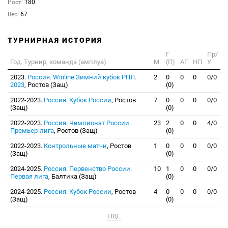
Рост:
180
Вес:
67
ТУРНИРНАЯ ИСТОРИЯ
Г
Пр/
Год. Турнир, команда (амплуа)
М
(П)
АГ
НП
У
2023.
Россия. Winline Зимний кубок РПЛ.
2
0
0
0
0/0
2023
, Ростов (Защ)
(0)
2022-2023.
Россия. Кубок России
, Ростов
7
0
0
0
0/0
(Защ)
(0)
2022-2023.
Россия. Чемпионат России.
23
2
0
0
4/0
Премьер-лига
, Ростов (Защ)
(0)
2022-2023.
Контрольные матчи
, Ростов
1
0
0
0
0/0
(Защ)
(0)
2024-2025.
Россия. Первенство России.
10
1
0
0
0/0
Первая лига
, Балтика (Защ)
(0)
2024-2025.
Россия. Кубок России
, Ростов
4
0
0
0
0/0
(Защ)
(0)
ЕЩЕ