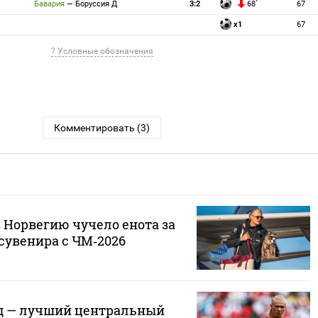
Бавария
—
Боруссия Д
3:2
68`
67
x1
67
? Условные обозначения
Комментировать (3)
 Норвегию чучело енота за
 сувенира с ЧМ‑2026
д — лучший центральный