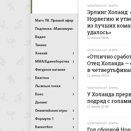
ЧЕМПИОНАТ МИРА
Эрлинг Холанд: 
Норвегию и утве
Матч ТВ. Прямой эфир
из лучших кома
Подписка «Максимум»
удалось»
Видео
12 июля 04:46
Теннис
ЧЕМПИОНАТ МИРА
Хоккей
«Отлично сработ
MMA/Единоборства
Отец Холанда — 
в четвертьфина
Фигурное катание
12 июля 04:10
Биатлон
Лыжные гонки
ЧЕМПИОНАТ МИРА
У Холанда прерв
Бокс
подряд с голами
Допинг
12 июля 02:43
Олимпийские игры
Формула-1
ЧЕМПИОНАТ МИРА
Баскетбол
Гол сборной Нор