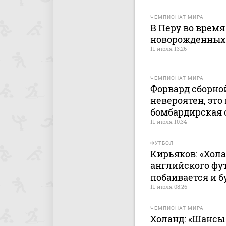
ЧЕМПИОНАТ МИРА
В Перу во время
новорожденных 
11 июля 13:26
ЧЕМПИОНАТ МИРА
Форвард сборно
невероятен, это
бомбардирская 
11 июля 10:34
ФУТБОЛ
Кирьяков: «Хола
английского фут
побаивается и б
11 июля 08:26
ЧЕМПИОНАТ МИРА
Холанд: «Шансы 