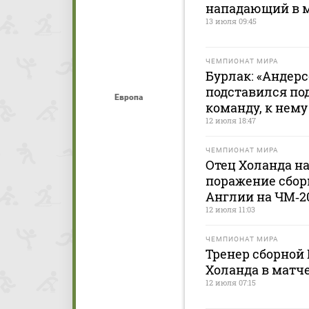
нападающий в м
13 июля 09:45
ЧЕМПИОНАТ МИРА
Бурлак: «Андер
подставился по
Европа
команду, к нему
12 июля 18:47
ЧЕМПИОНАТ МИРА
Отец Холанда н
поражение сбор
Англии на ЧМ‑2
12 июля 11:03
ЧЕМПИОНАТ МИРА
Тренер сборной
Холанда в матч
12 июля 07:15