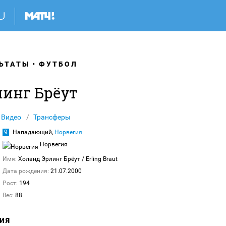
ЬТАТЫ
ФУТБОЛ
линг Брёут
Видео
Трансферы
9
Нападающий,
Норвегия
Норвегия
Имя:
Холанд Эрлинг Брёут
/ Erling Braut
Дата рождения:
21.07.2000
Рост:
194
Вес:
88
ИЯ