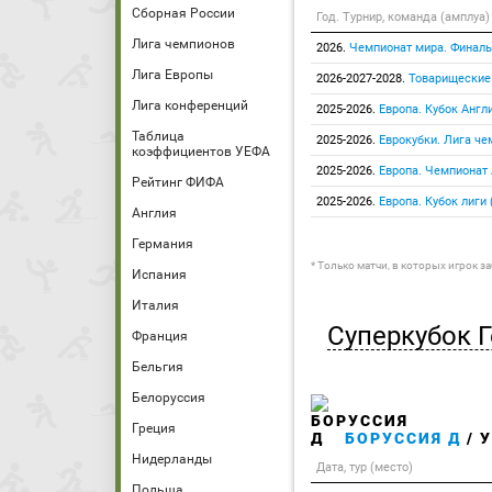
Сборная России
Год. Турнир, команда (амплуа)
Лига чемпионов
2026.
Чемпионат мира. Финаль
Лига Европы
2026-2027-2028.
Товарищеские
Лига конференций
2025-2026.
Европа. Кубок Англ
Таблица
2025-2026.
Еврокубки. Лига че
коэффициентов УЕФА
2025-2026.
Европа. Чемпионат
Рейтинг ФИФА
2025-2026.
Европа. Кубок лиги 
Англия
Германия
* Только матчи, в которых игрок з
Испания
Италия
Суперкубок 
Франция
Бельгия
Белоруссия
Греция
БОРУССИЯ Д
/ 
Нидерланды
Дата, тур (место)
Польша