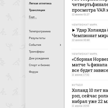
четвертьфинале
Легкая атлетика
просмотра VAR и
Трансляции
12 июля 01:27
Еще...
ЧЕМПИОНАТ МИРА
Удар Холанда 
Телепрограмма
Чемпионат мира
Результаты
12 июля 00:40
События
Трансферы
ЧЕМПИОНАТ МИРА
«Сборная Норвег
Дни рождения
матче ¼ финала
Спорт и бизнес
все будет завис
Форум
11 июля 17:32
ФУТБОЛ
Холанд 10 лет н
рэп, сейчас рол
набрал уже 22 
11 июля 15:55