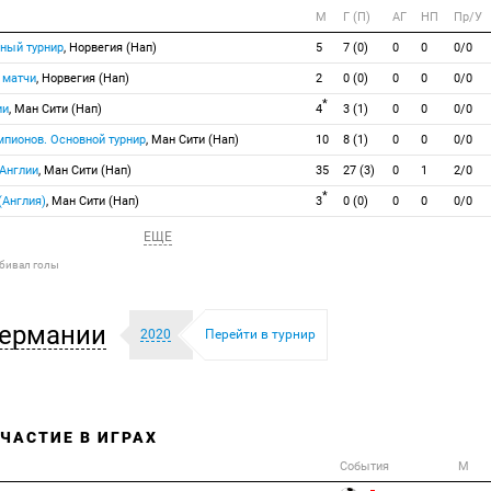
М
Г (П)
АГ
НП
Пр/У
ный турнир
, Норвегия (Нап)
5
7 (0)
0
0
0/0
 матчи
, Норвегия (Нап)
2
0 (0)
0
0
0/0
*
ии
, Ман Сити (Нап)
4
3 (1)
0
0
0/0
мпионов. Основной турнир
, Ман Сити (Нап)
10
8 (1)
0
0
0/0
 Англии
, Ман Сити (Нап)
35
27 (3)
0
1
2/0
*
(Англия)
, Ман Сити (Нап)
3
0 (0)
0
0
0/0
ЕЩЕ
абивал голы
Германии
2020
Перейти в турнир
УЧАСТИЕ В ИГРАХ
События
М