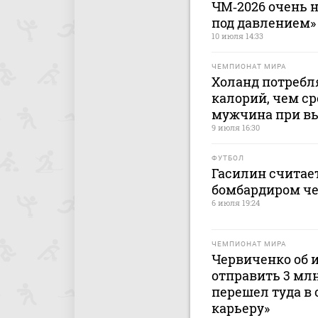
ЧМ‑2026 очень н
под давлением»
10 июля 14:33
ЧЕМПИОНАТ МИРА
Холанд потребля
калорий, чем с
мужчина при вы
9 июля 16:30
ФУТБОЛ
Гасилин считае
бомбардиром че
6 июля 19:24
ЧЕМПИОНАТ МИРА
Червиченко об и
отправить 3 млн
перешел туда в 
карьеру»