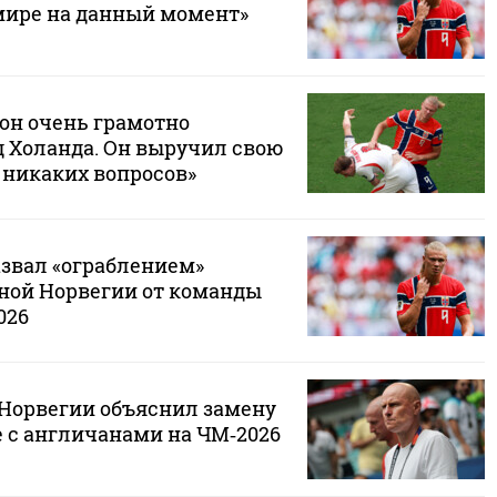
ире на данный момент»
сон очень грамотно
д Холанда. Он выручил свою
 никаких вопросов»
азвал «ограблением»
ной Норвегии от команды
026
 Норвегии объяснил замену
е с англичанами на ЧМ‑2026