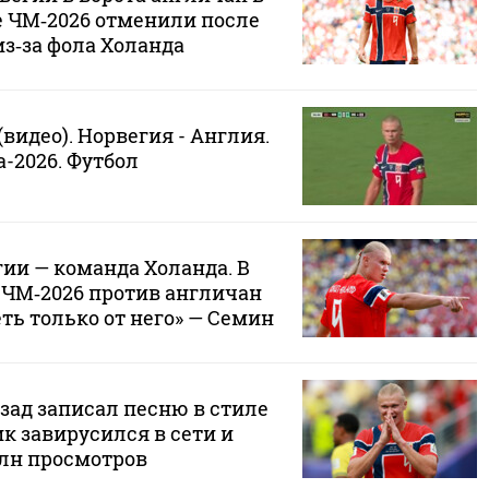
 ЧМ‑2026 отменили после
з‑за фола Холанда
(видео). Норвегия - Англия.
-2026. Футбол
ии — команда Холанда. В
 ЧМ‑2026 против англичан
еть только от него» — Семин
азад записал песню в стиле
ик завирусился в сети и
млн просмотров