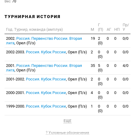
Вес:
70
ТУРНИРНАЯ ИСТОРИЯ
Г
Пр/
Год. Турнир, команда (амплуа)
М
(П)
АГ
НП
У
2002.
Россия. Первенство России. Вторая
19
2
0
0
0/0
лига
, Орел (П/з)
(0)
2002-2003.
Россия. Кубок России
, Орел (П/з)
2
0
0
0
0/0
(0)
2001.
Россия. Первенство России. Вторая
35
5
0
0
4/0
лига
, Орел (П/з)
(0)
2001-2002.
Россия. Кубок России
, Орел (П/з)
2
0
0
0
0/0
(0)
2000-2001.
Россия. Кубок России
, Орел (П/з)
4
0
0
0
0/0
(0)
1999-2000.
Россия. Кубок России
, Орел (П/з)
1
0
0
0
0/0
(0)
ЕЩЕ
? Условные обозначения