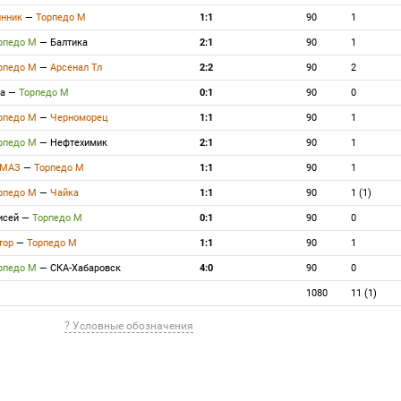
нник
—
Торпедо М
1:1
90
1
рпедо М
—
Балтика
2:1
90
1
рпедо М
—
Арсенал Тл
2:2
90
2
фа
—
Торпедо М
0:1
90
0
рпедо М
—
Черноморец
1:1
90
1
рпедо М
—
Нефтехимик
2:1
90
1
АМАЗ
—
Торпедо М
1:1
90
1
рпедо М
—
Чайка
1:1
90
1 (1)
исей
—
Торпедо М
0:1
90
0
тор
—
Торпедо М
1:1
90
1
рпедо М
—
СКА-Хабаровск
4:0
90
0
1080
11 (1)
? Условные обозначения