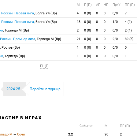
М
Г (П)
АГ
НП
Пр/У
ПГ (П)
 России. Первая лига
, Волга Ул (Вр)
4
0 (0)
0
0
0/0
7
 России. Первая лига
, Волга Ул (Вр)
13
0 (0)
0
0
1/0
4 (1)
ии
, Торпедо М (Вр)
2
0 (0)
0
0
0/0
2 (1)
 России. Премьер-лига
, Торпедо М (Вр)
21
0 (0)
0
0
2/0
39 (8)
, Ростов (Вр)
1
0 (0)
0
0
0/0
0
ии
, Торпедо (Вр)
1
0 (0)
0
0
0/0
1
ЕЩЕ
2024-25
Перейти в турнир
ЧАСТИЕ В ИГРАХ
События
М
ПГ (П)
рпедо М
—
Сочи
2:2
90
2