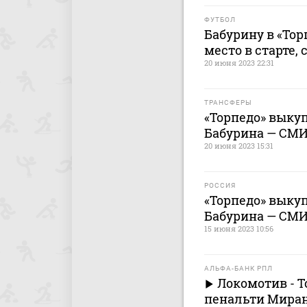
ФУТБОЛ
Бабурину в «Тор
место в старте,
20 июня 2023 22:31
ТРАНСФЕРЫ
«Торпедо» выкуп
Бабурина — СМ
20 июня 2023 15:31
РОССИЯ
«Торпедо» выкуп
Бабурина — СМ
15 июня 2023 10:56
АЛЬФА-БАНК РПЛ
Локомотив - Т
пенальти Миран