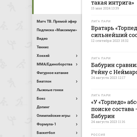
такая интрига»
15 мая 2024 13:39
Матч ТВ. Прямой эфир
ЛИГА ПАРИ
Вратарь «Торпед
Подписка «Максимум»
сильнейший сос
Видео
12 сентября 2023 18:32
Теннис
Хоккей
ЛИГА ПАРИ
Бабурин сравни
MMA/Единоборства
Рейну с Неймар
Фигурное катание
24 августа 2023 12:17
Биатлон
Лыжные гонки
ЛИГА ПАРИ
Бокс
«У «Торпедо» аб
Допинг
поиске состава
Бабурин
Олимпийские игры
24 августа 2023 11:16
Формула-1
Баскетбол
РОССИЯ