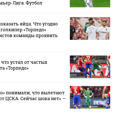
мьер-Лига. Футбол
казать яйца. Что угодно
 голкипер «Торпедо»
истов команды проявить
 что устал от частых
та «Торпедо»
до» понимали, что вылетают
т ЦСКА. Сейчас шока нет» —