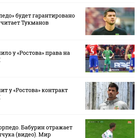
педо» будет гарантировано
 считает Тукманов
ило у «Ростова» права на
И
ит у «Ростова» контракт
И
орпедо. Бабурин отражает
чука (видео). Мир