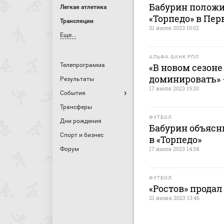
Бабурин положи
Легкая атлетика
«Торпедо» в Пер
Трансляции
31 июля 2023 10:02
Еще...
АЛЬФА-БАНК РПЛ
Телепрограмма
«В новом сезоне
доминировать» 
Результаты
17 июля 2023 19:30
События
Трансферы
ФУТБОЛ
Дни рождения
Бабурин объясн
Спорт и бизнес
в «Торпедо»
17 июля 2023 14:34
Форум
ФУТБОЛ
«Ростов» продал
21 июня 2023 13:46