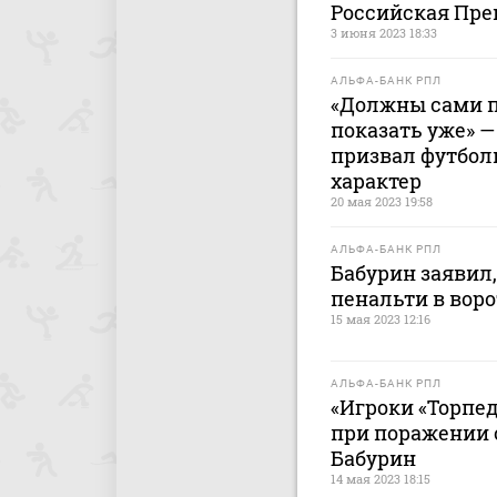
Российская Пре
3 июня 2023 18:33
АЛЬФА-БАНК РПЛ
«Должны сами по
показать уже» —
призвал футбол
характер
20 мая 2023 19:58
АЛЬФА-БАНК РПЛ
Бабурин заявил,
пенальти в воро
15 мая 2023 12:16
АЛЬФА-БАНК РПЛ
«Игроки «Торпе
при поражении о
Бабурин
14 мая 2023 18:15