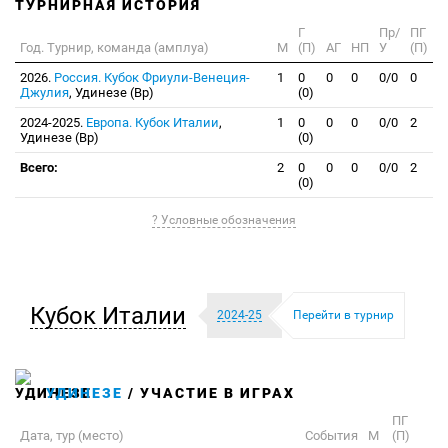
ТУРНИРНАЯ ИСТОРИЯ
Г
Пр/
ПГ
Год. Турнир, команда (амплуа)
М
(П)
АГ
НП
У
(П)
2026.
Россия. Кубок Фриули-Венеция-
1
0
0
0
0/0
0
Джулия
, Удинезе (Вр)
(0)
2024-2025.
Европа. Кубок Италии
,
1
0
0
0
0/0
2
Удинезе (Вр)
(0)
Всего:
2
0
0
0
0/0
2
(0)
? Условные обозначения
Кубок Италии
2024-25
Перейти в турнир
УДИНЕЗЕ
/ УЧАСТИЕ В ИГРАХ
ПГ
Дата, тур (место)
События
М
(П)