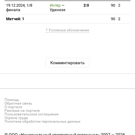
19.12.2024, 1/8
Интер
—
2:0
90
2
финала
Удинезе
Матчей: 1
90
2
? Условные обозначения
Комментировать
Помощь
Обратная связь
О портале
Реклама на портале
Пользовательское соглашение
Охрана труда
Политика обработки персональных данных
© ООО «Национальный спортивный телеканал» 2007 — 2026.