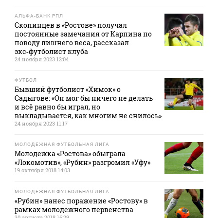
АЛЬФА-БАНК РПЛ
Скопинцев в «Ростове» получал
постоянные замечания от Карпина по
поводу лишнего веса, рассказал
экс‑футболист клуба
24 ноября 2023 12:04
ФУТБОЛ
Бывший футболист «Химок» о
Садыгове: «Он мог бы ничего не делать
и всё равно бы играл, но
выкладывается, как многим не снилось»
24 ноября 2023 11:17
МОЛОДЕЖНАЯ ФУТБОЛЬНАЯ ЛИГА
Молодежка «Ростова» обыграла
«Локомотив», «Рубин» разгромил «Уфу»
19 октября 2018 14:03
МОЛОДЕЖНАЯ ФУТБОЛЬНАЯ ЛИГА
«Рубин» нанес поражение «Ростову» в
рамках молодежного первенства
30 августа 2018 16:29