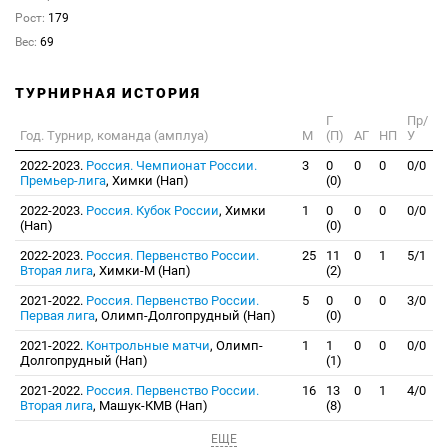
Рост:
179
Вес:
69
ТУРНИРНАЯ ИСТОРИЯ
Г
Пр/
Год. Турнир, команда (амплуа)
М
(П)
АГ
НП
У
2022-2023.
Россия. Чемпионат России.
3
0
0
0
0/0
Премьер-лига
, Химки (Нап)
(0)
2022-2023.
Россия. Кубок России
, Химки
1
0
0
0
0/0
(Нап)
(0)
2022-2023.
Россия. Первенство России.
25
11
0
1
5/1
Вторая лига
, Химки-М (Нап)
(2)
2021-2022.
Россия. Первенство России.
5
0
0
0
3/0
Первая лига
, Олимп-Долгопрудный (Нап)
(0)
2021-2022.
Контрольные матчи
, Олимп-
1
1
0
0
0/0
Долгопрудный (Нап)
(1)
2021-2022.
Россия. Первенство России.
16
13
0
1
4/0
Вторая лига
, Машук-КМВ (Нап)
(8)
ЕЩЕ