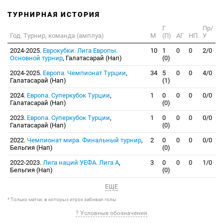
ТУРНИРНАЯ ИСТОРИЯ
Г
Пр/
Год. Турнир, команда (амплуа)
М
(П)
АГ
НП
У
2024-2025.
Еврокубки. Лига Европы.
10
1
0
0
2/0
Основной турнир
, Галатасарай (Нап)
(0)
2024-2025.
Европа. Чемпионат Турции
,
34
5
0
0
4/0
Галатасарай (Нап)
(1)
2024.
Европа. Суперкубок Турции
,
1
0
0
0
0/0
Галатасарай (Нап)
(0)
2023.
Европа. Суперкубок Турции
,
1
0
0
0
0/0
Галатасарай (Нап)
(0)
2022.
Чемпионат мира. Финальный турнир
,
2
0
0
0
0/0
Бельгия (Нап)
(0)
2022-2023.
Лига наций УЕФА. Лига A
,
3
0
0
0
1/0
Бельгия (Нап)
(0)
ЕЩЕ
* Только матчи, в которых игрок забивал голы
? Условные обозначения