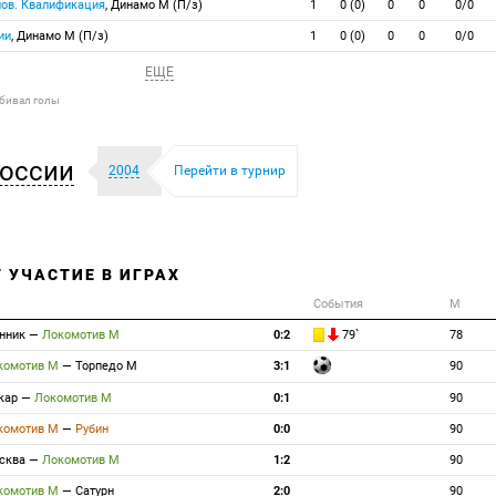
нов. Квалификация
, Динамо М (П/з)
1
0 (0)
0
0
0/0
ии
, Динамо М (П/з)
1
0 (0)
0
0
0/0
ЕЩЕ
абивал голы
оссии
2004
Перейти в турнир
/ УЧАСТИЕ В ИГРАХ
События
М
нник
—
Локомотив М
0:2
79`
78
комотив М
—
Торпедо М
3:1
90
кар
—
Локомотив М
0:1
90
комотив М
—
Рубин
0:0
90
сква
—
Локомотив М
1:2
90
комотив М
—
Сатурн
2:0
90