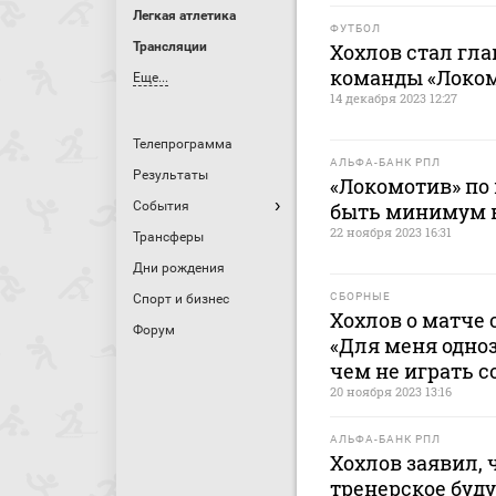
Легкая атлетика
ФУТБОЛ
Трансляции
Хохлов стал гл
команды «Локо
Еще...
14 декабря 2023 12:27
Телепрограмма
АЛЬФА-БАНК РПЛ
Результаты
«Локомотив» по 
События
быть минимум в
22 ноября 2023 16:31
Трансферы
Дни рождения
СБОРНЫЕ
Спорт и бизнес
Хохлов о матче 
Форум
«Для меня одно
чем не играть с
20 ноября 2023 13:16
АЛЬФА-БАНК РПЛ
Хохлов заявил, 
тренерское буд