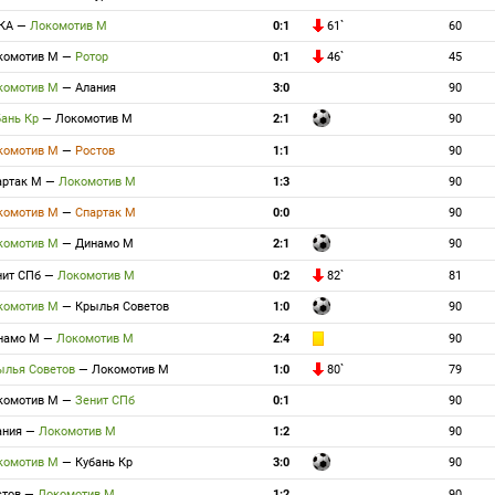
КА
—
Локомотив М
0:1
61`
60
комотив М
—
Ротор
0:1
46`
45
комотив М
—
Алания
3:0
90
бань Кр
—
Локомотив М
2:1
90
комотив М
—
Ростов
1:1
90
артак М
—
Локомотив М
1:3
90
комотив М
—
Спартак М
0:0
90
комотив М
—
Динамо М
2:1
90
нит СПб
—
Локомотив М
0:2
82`
81
комотив М
—
Крылья Советов
1:0
90
намо М
—
Локомотив М
2:4
90
ылья Советов
—
Локомотив М
1:0
80`
79
комотив М
—
Зенит СПб
0:1
90
ания
—
Локомотив М
1:2
90
комотив М
—
Кубань Кр
3:0
90
стов
—
Локомотив М
1:2
90