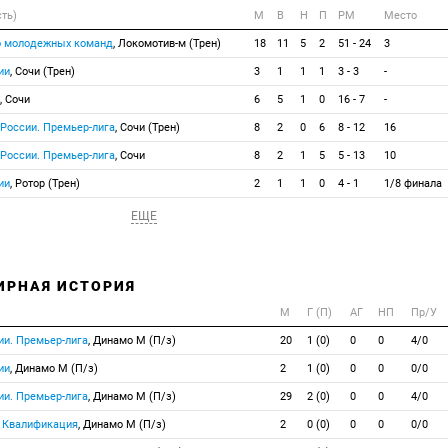
сть)
М
В
Н
П
РМ
Место
о молодежных команд
, Локомотив-м (Трен)
18
11
5
2
51 - 24
3
ии
, Сочи (Трен)
3
1
1
1
3 - 3
-
, Сочи
6
5
1
0
16 - 7
-
 России. Премьер-лига
, Сочи (Трен)
8
2
0
6
8 - 12
16
 России. Премьер-лига
, Сочи
8
2
1
5
5 - 13
10
ии
, Ротор (Трен)
2
1
1
0
4 - 1
1/8 финала
ЕЩЕ
ИРНАЯ ИСТОРИЯ
М
Г (П)
АГ
НП
Пр/У
ии. Премьер-лига
, Динамо М (П/з)
20
1 (0)
0
0
4/0
ии
, Динамо М (П/з)
2
1 (0)
0
0
0/0
ии. Премьер-лига
, Динамо М (П/з)
29
2 (0)
0
0
4/0
. Квалификация
, Динамо М (П/з)
2
0 (0)
0
0
0/0