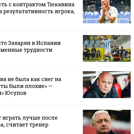
ть с контрактом Тюкавина
 результативность игрока,
что Захарян в Испании
еменные трудности
ва не была как снег на
аты были плохие» —
и» Юсупов
т играть лучше после
а, считает тренер