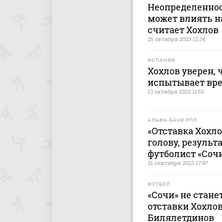
Неопределеннос
может влиять на
считает Хохлов
25 октября 2023 12:34
ИСПАНИЯ
Хохлов уверен, 
испытывает вр
13 октября 2023 11:55
АЛЬФА-БАНК РПЛ
«Отставка Хохло
голову, результ
футболист «Соч
21 сентября 2023 17:47
ФУТБОЛ
«Сочи» не стане
отставки Хохлов
Билялетдинов