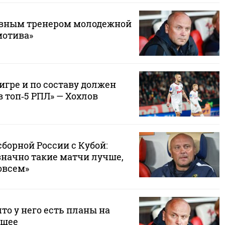
авным тренером молодежной
мотива»
игре и по составу должен
 топ‑5 РПЛ» — Хохлов
сборной России с Кубой:
значно такие матчи лучше,
овсем»
что у него есть планы на
ущее