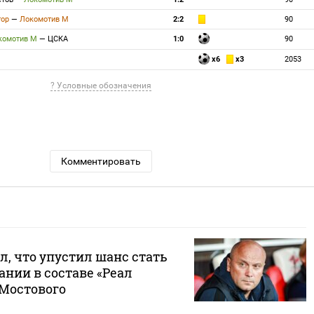
тор
—
Локомотив М
2:2
90
комотив М
—
ЦСКА
1:0
90
x6
x3
2053
? Условные обозначения
Комментировать
л, что упустил шанс стать
нии в составе «Реал
 Мостового