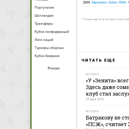
2004.
Еврокубки. Кубок УЕФА.
Португалия
Шотландия
* Только матчи, в которых игрок з
Трансферы
Кубок конфедераций
Лига наций
Турниры сборных
Кубок Америки
ЧИТАТЬ ЕЩЕ
Россия
ФУТБОЛ
«У «Зенита» всег
Здесь даже сомн
клуб стал засл
18 мая 18:31
ФУТБОЛ
Батракову не ст
«ПСЖ», считает