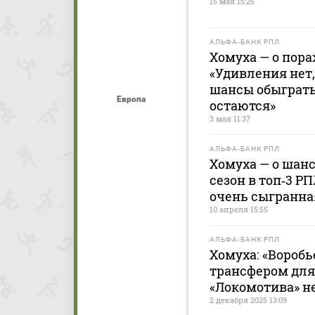
15 мая 15:25
АЛЬФА-БАНК РПЛ
Хомуха — о пора
«Удивления нет,
шансы обыграть
Европа
остаются»
3 мая 11:37
АЛЬФА-БАНК РПЛ
Хомуха — о шан
сезон в топ‑3 РП
очень сыгранна
10 апреля 15:55
АЛЬФА-БАНК РПЛ
Хомуха: «Вороб
трансфером для 
«Локомотива» не
2 декабря 2025 13:09