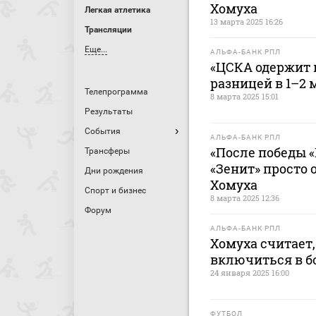
Хомуха
Легкая атлетика
13 марта 2025 16:26
Трансляции
Еще...
АЛЬФА-БАНК РПЛ
«ЦСКА одержит 
разницей в 1–2 
Телепрограмма
8 марта 2025 15:01
Результаты
События
АЛЬФА-БАНК РПЛ
«После победы «
Трансферы
«Зенит» просто 
Дни рождения
Хомуха
Спорт и бизнес
8 марта 2025 12:36
Форум
АЛЬФА-БАНК РПЛ
Хомуха считает
включиться в бо
24 января 2025 16:00
ФУТБОЛ