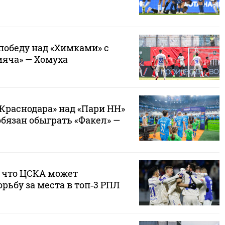
победу над «Химками» с
мяча» — Хомуха
Краснодара» над «Пари НН»
обязан обыграть «Факел» —
, что ЦСКА может
рьбу за места в топ‑3 РПЛ