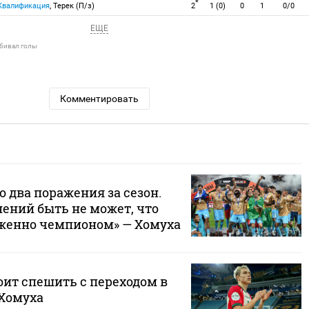
*
 Квалификация
, Терек (П/з)
2
1 (0)
0
1
0/0
ЕЩЕ
абивал голы
Комментировать
о два поражения за сезон.
ений быть не может, что
уженно чемпионом» — Хомуха
оит спешить с переходом в
 Хомуха