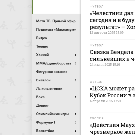
ФУТБОЛ
«Челестини дал
сегодня и в бу
Матч ТВ. Прямой эфир
результат» — Хо
Подписка «Максимум»
12 августа 2025 18:09
Видео
ФУТБОЛ
Теннис
Связка Вендела 
Хоккей
сильнейших в ч
MMA/Единоборства
24 июля 2025 15:16
Фигурное катание
Биатлон
ФУТБОЛ
«ЦСКА может ра
Лыжные гонки
Кубок России в 
Бокс
4 апреля 2025 17:21
Допинг
Олимпийские игры
РОССИЯ
Формула-1
«Действия Мауху
чрезмерное жел
Баскетбол