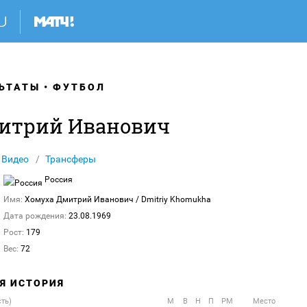
ЬТАТЫ
ФУТБОЛ
итрий Иванович
Видео
Трансферы
Россия
Имя:
Хомуха Дмитрий Иванович
/ Dmitriy Khomukha
Дата рождения:
23.08.1969
Рост:
179
Вес:
72
АЯ ИСТОРИЯ
сть)
М
В
Н
П
РМ
Место