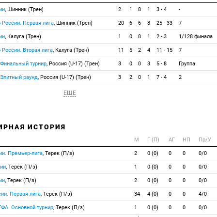
ии
, Шинник (Трен)
2
1
0
1
3 - 4
-
 России. Первая лига
, Шинник (Трен)
20
6
6
8
25 - 33
7
ии
, Калуга (Трен)
1
0
0
1
2 - 3
1/128 финала
 России. Вторая лига
, Калуга (Трен)
11
5
2
4
11 - 15
7
 Финальный турнир
, Россия (U-17) (Трен)
3
0
0
3
5 - 8
Группа
 Элитный раунд
, Россия (U-17) (Трен)
3
2
0
1
7 - 4
2
ЕЩЕ
ИРНАЯ ИСТОРИЯ
М
Г (П)
АГ
НП
Пр/У
ии. Премьер-лига
, Терек (П/з)
2
0 (0)
0
0
0/0
сии
, Терек (П/з)
1
0 (0)
0
0
0/0
ии
, Терек (П/з)
2
0 (0)
0
0
0/0
ии. Первая лига
, Терек (П/з)
34
4 (0)
0
0
4/0
ЕФА. Основной турнир
, Терек (П/з)
1
0 (0)
0
0
0/0