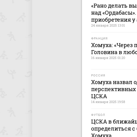
«Рано делать в
над «Ордабасы».
приобретения у
24 января 2025 13:01
ФРАНЦИЯ
Хомуха: «Через 
Головина в люб
16 января 2025 01:20
РОССИЯ
Хомуха назвал о
перспективных 
ЦСКА
14 января 2025 19:58
ФУТБОЛ
ЦСКА в ближай
определиться с
Хомуха