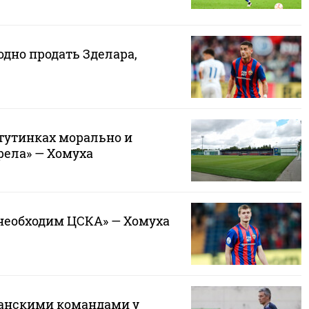
дно продать Зделара,
атутинках морально и
рела» — Хомуха
 необходим ЦСКА» — Хомуха
анскими командами у