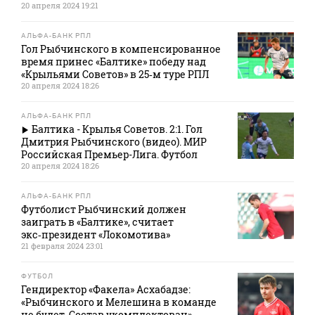
20 апреля 2024 19:21
АЛЬФА-БАНК РПЛ
Гол Рыбчинского в компенсированное
время принес «Балтике» победу над
«Крыльями Советов» в 25‑м туре РПЛ
20 апреля 2024 18:26
АЛЬФА-БАНК РПЛ
Балтика - Крылья Советов. 2:1. Гол
Дмитрия Рыбчинского (видео). МИР
Российская Премьер-Лига. Футбол
20 апреля 2024 18:26
АЛЬФА-БАНК РПЛ
Футболист Рыбчинский должен
заиграть в «Балтике», считает
экс‑президент «Локомотива»
21 февраля 2024 23:01
ФУТБОЛ
Гендиректор «Факела» Асхабадзе:
«Рыбчинского и Мелешина в команде
не будет. Состав укомплектован»