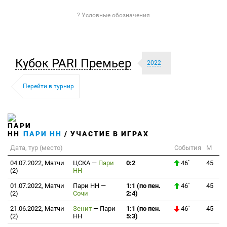
? Условные обозначения
Кубок PARI Премьер
2022
Перейти в турнир
ПАРИ НН
/ УЧАСТИЕ В ИГРАХ
Дата, тур (место)
События
М
04.07.2022, Матчи
ЦСКА
—
Пари
0:2
46`
45
(2)
НН
01.07.2022, Матчи
Пари НН
—
1:1 (по пен.
46`
45
(2)
Сочи
2:4)
21.06.2022, Матчи
Зенит
—
Пари
1:1 (по пен.
46`
45
(2)
НН
5:3)