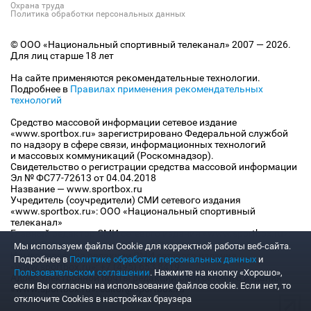
Охрана труда
Политика обработки персональных данных
© ООО «Национальный спортивный телеканал» 2007 — 2026.
Для лиц старше 18 лет
На сайте применяются рекомендательные технологии.
Подробнее в
Правилах применения рекомендательных
технологий
Средство массовой информации сетевое издание
«www.sportbox.ru» зарегистрировано Федеральной службой
по надзору в сфере связи, информационных технологий
и массовых коммуникаций (Роскомнадзор).
Свидетельство о регистрации средства массовой информации
Эл № ФС77-72613 от 04.04.2018
Название — www.sportbox.ru
Учредитель (соучредители) СМИ сетевого издания
«www.sportbox.ru»: ООО «Национальный спортивный
телеканал»
Главный редактор СМИ сетевого издания «www.sportbox.ru»:
Конов В.А.
Мы используем файлы Сookie для корректной работы веб-сайта.
Номер телефона редакции СМИ сетевого издания
Подробнее в
Политике обработки персональных данных
и
«www.sportbox.ru»: +7 (495) 653 8419
Пользовательском соглашении
. Нажмите на кнопку «Хорошо»,
Адрес электронной почты редакции СМИ сетевого издания
если Вы согласны на использование файлов cookie. Если нет, то
«www.sportbox.ru»: editor@sportbox.ru
отключите Cookies в настройках браузера