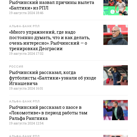
Рыбчинский назвал причины вылета
«Балтики» из РПЛ
19 августа 2024 18:46
АЛЬФА-БАНК РПЛ
«Много упражнений, где надо
постоянно думать, что и как делать,
очень интересно». Рыбчинский — о
тренировках Деограсии
19 августа 2024 17:02
РОССИЯ
Рыбчинский рассказал, когда
футболисты «Балтики» узнали об уходе
Игнашевича
19 августа 2024 16:01
АЛЬФА-БАНК РПЛ
Рыбчинский рассказал о хаосе в
«Локомотиве» в период работы там
Ральфа Рангника
19 августа 2024 12:54
АЛЬФА-БАНК РПЛ