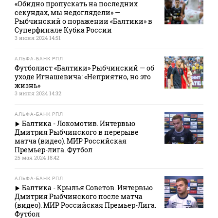
«Обидно пропускать на последних
секундах, мы недоглядели» —
Рыбчинский о поражении «Балтики» в
Суперфинале Кубка России
3 июня 2024 14:51
АЛЬФА-БАНК РПЛ
Футболист «Балтики» Рыбчинский — об
уходе Игнашевича: «Неприятно, но это
жизнь»
3 июня 2024 14:32
АЛЬФА-БАНК РПЛ
Балтика - Локомотив. Интервью
Дмитрия Рыбчинского в перерыве
матча (видео). МИР Российская
Премьер-лига. Футбол
25 мая 2024 18:42
АЛЬФА-БАНК РПЛ
Балтика - Крылья Советов. Интервью
Дмитрия Рыбчинского после матча
(видео). МИР Российская Премьер-Лига.
Футбол