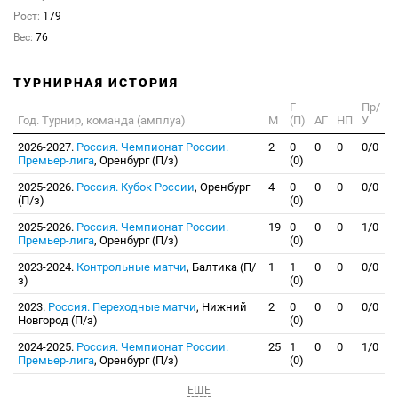
Рост:
179
Вес:
76
ТУРНИРНАЯ ИСТОРИЯ
Г
Пр/
Год. Турнир, команда (амплуа)
М
(П)
АГ
НП
У
2026-2027.
Россия. Чемпионат России.
2
0
0
0
0/0
Премьер-лига
, Оренбург (П/з)
(0)
2025-2026.
Россия. Кубок России
, Оренбург
4
0
0
0
0/0
(П/з)
(0)
2025-2026.
Россия. Чемпионат России.
19
0
0
0
1/0
Премьер-лига
, Оренбург (П/з)
(0)
2023-2024.
Контрольные матчи
, Балтика (П/
1
1
0
0
0/0
з)
(0)
2023.
Россия. Переходные матчи
, Нижний
2
0
0
0
0/0
Новгород (П/з)
(0)
2024-2025.
Россия. Чемпионат России.
25
1
0
0
1/0
Премьер-лига
, Оренбург (П/з)
(0)
ЕЩЕ