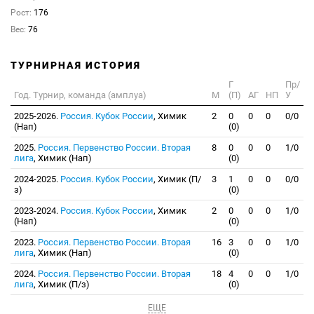
Рост:
176
Вес:
76
ТУРНИРНАЯ ИСТОРИЯ
Г
Пр/
Год. Турнир, команда (амплуа)
М
(П)
АГ
НП
У
2025-2026.
Россия. Кубок России
, Химик
2
0
0
0
0/0
(Нап)
(0)
2025.
Россия. Первенство России. Вторая
8
0
0
0
1/0
лига
, Химик (Нап)
(0)
2024-2025.
Россия. Кубок России
, Химик (П/
3
1
0
0
0/0
з)
(0)
2023-2024.
Россия. Кубок России
, Химик
2
0
0
0
1/0
(Нап)
(0)
2023.
Россия. Первенство России. Вторая
16
3
0
0
1/0
лига
, Химик (Нап)
(0)
2024.
Россия. Первенство России. Вторая
18
4
0
0
1/0
лига
, Химик (П/з)
(0)
ЕЩЕ