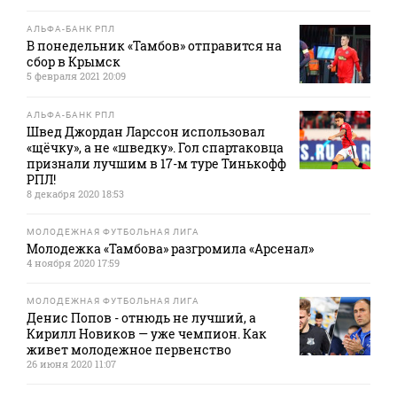
АЛЬФА-БАНК РПЛ
В понедельник «Тамбов» отправится на
сбор в Крымск
5 февраля 2021 20:09
АЛЬФА-БАНК РПЛ
Швед Джордан Ларссон использовал
«щёчку», а не «шведку». Гол спартаковца
признали лучшим в 17-м туре Тинькофф
РПЛ!
8 декабря 2020 18:53
МОЛОДЕЖНАЯ ФУТБОЛЬНАЯ ЛИГА
Молодежка «Тамбова» разгромила «Арсенал»
4 ноября 2020 17:59
МОЛОДЕЖНАЯ ФУТБОЛЬНАЯ ЛИГА
Денис Попов - отнюдь не лучший, а
Кирилл Новиков — уже чемпион. Как
живет молодежное первенство
26 июня 2020 11:07