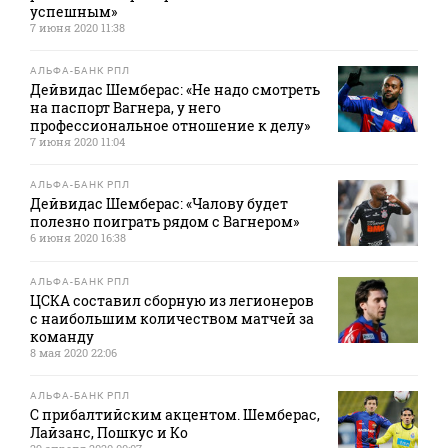
успешным»
7 июня 2020 11:38
АЛЬФА-БАНК РПЛ
Дейвидас Шемберас: «Не надо смотреть
на паспорт Вагнера, у него
профессиональное отношение к делу»
7 июня 2020 11:04
АЛЬФА-БАНК РПЛ
Дейвидас Шемберас: «Чалову будет
полезно поиграть рядом с Вагнером»
6 июня 2020 16:38
АЛЬФА-БАНК РПЛ
ЦСКА составил сборную из легионеров
с наибольшим количеством матчей за
команду
8 мая 2020 22:06
АЛЬФА-БАНК РПЛ
С прибалтийским акцентом. Шемберас,
Лайзанс, Пошкус и Ко