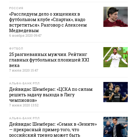
РОССИЯ
«Расследуем дело о хищениях в
футбольном клубе «Спартак», надо
встретиться». Разговор с Алексеем
Медведевым
6 ноября 2020 09:47
ФУТБОЛ
25 разгневанных мужчин. Рейтинг
главных футбольных плохишей XXI
века
7 июля 2020 15:47
АЛЬФА-БАНК РПЛ
Дейвидас Шемберас: «ЦСКА по силам
решить задачу выхода в Лигу
чемпионов»
7 июня 2020 13:52
АЛЬФА-БАНК РПЛ
Дейвидас Шемберас: «Семак в «Зените»
— прекрасный пример того, что
российский тренер может быть