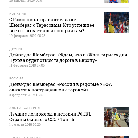
29 апреля 2020 00:07
ИСПАНИЯ
С Рамосом не сравнятся даже
Шемберас с Тарасовым! Кто успешнее
всех отрывает ноги соперникам?
19 февраля 2019 00:28
ДРУГИЕ
Дейвидас Шемберас: «Ждем, что в «Жальгирисе» для
Пухова будет открыта дорога в Европу»
11 февраля 2019 17:06
РОССИЯ
Дейвидас Шемберас: «Россия в реформе УЕФА
окажется пострадавшей стороной»
8 февраля 2019 11:35
АЛЬФА-БАНК РПЛ
Лучшие легионеры в истории РФПЛ.
Страны бывшего СССР. Топ-15
14 марта 2018 16:26
ЛИГА ЧЕМПИОНОВ