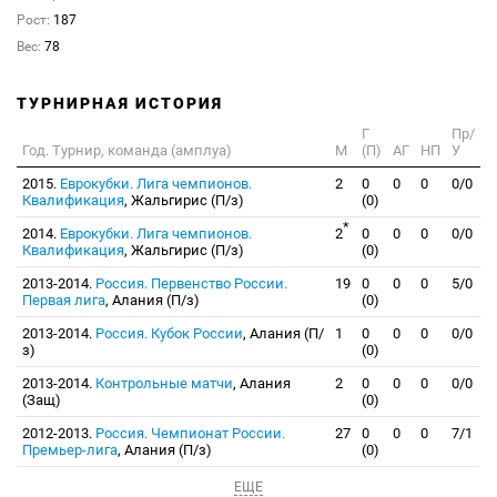
Рост:
187
Вес:
78
ТУРНИРНАЯ ИСТОРИЯ
Г
Пр/
Год. Турнир, команда (амплуа)
М
(П)
АГ
НП
У
2015.
Еврокубки. Лига чемпионов.
2
0
0
0
0/0
Квалификация
, Жальгирис (П/з)
(0)
*
2014.
Еврокубки. Лига чемпионов.
2
0
0
0
0/0
Квалификация
, Жальгирис (П/з)
(0)
2013-2014.
Россия. Первенство России.
19
0
0
0
5/0
Первая лига
, Алания (П/з)
(0)
2013-2014.
Россия. Кубок России
, Алания (П/
1
0
0
0
0/0
з)
(0)
2013-2014.
Контрольные матчи
, Алания
2
0
0
0
0/0
(Защ)
(0)
2012-2013.
Россия. Чемпионат России.
27
0
0
0
7/1
Премьер-лига
, Алания (П/з)
(0)
ЕЩЕ