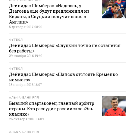
Дейвидас Шемберас: «Надеюсь, у
Дзагоева еще будут предложения из
Европы, а Слуцкий получит шанс в
Англии»
5 декабря 2017 08:20
ФУТБОЛ
Дейвидас Шемберас: «Слуцкий точно не останется
без работы»
29 ноября 2016 19:40
ФУТБОЛ
Дейвидас Шемберас: «Шансов отстоять Еременко
немного»
18 ноября 2016 16:07
АЛЬФА-БАНК РПЛ
Бывший спартаковец, главный арбитр
страны. Кто рассудит российское «Эль
класико»
26 октября 2016 14:09
АЛЬФА-БАНК РПЛ