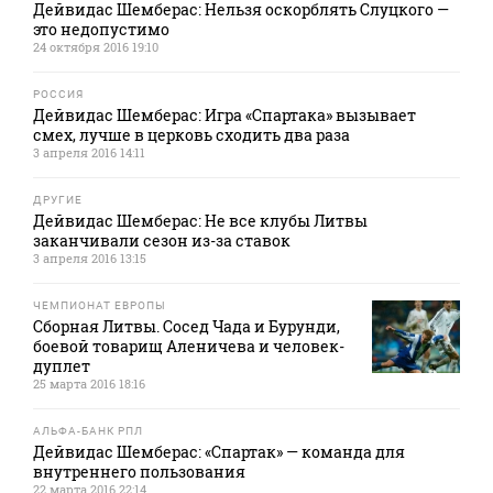
Дейвидас Шемберас: Нельзя оскорблять Слуцкого —
это недопустимо
24 октября 2016 19:10
РОССИЯ
Дейвидас Шемберас: Игра «Спартака» вызывает
смех, лучше в церковь сходить два раза
3 апреля 2016 14:11
ДРУГИЕ
Дейвидас Шемберас: Не все клубы Литвы
заканчивали сезон из-за ставок
3 апреля 2016 13:15
ЧЕМПИОНАТ ЕВРОПЫ
Сборная Литвы. Сосед Чада и Бурунди,
боевой товарищ Аленичева и человек-
дуплет
25 марта 2016 18:16
АЛЬФА-БАНК РПЛ
Дейвидас Шемберас: «Спартак» — команда для
внутреннего пользования
22 марта 2016 22:14