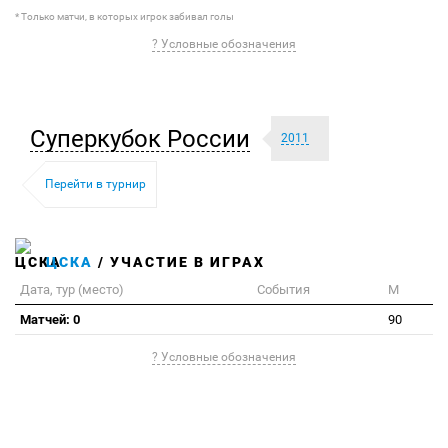
* Только матчи, в которых игрок забивал голы
? Условные обозначения
Суперкубок России
2011
Перейти в турнир
ЦСКА
/ УЧАСТИЕ В ИГРАХ
Дата, тур (место)
События
М
Матчей: 0
90
? Условные обозначения