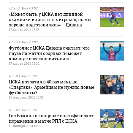
АЛЬФА-БАНК РПЛ
«Может быть, у ЦСКА нет длинной
скамейки из опытных игроков, но мы
хорошо подготовились» — Давила
17 марта 2024 15:33
АЛЬФА-БАНК РПЛ
Футболист ЦСКА Давила считает, что
пауза на матчи сборных поможет
команде восстановить силы
17 марта 2024 12:32
АЛЬФА-БАНК РПЛ
ЦСКА потратил в 40 раз меньше
«Спартака». Армейцам не нужны новые
футболисты?
10 февраля 2024 16:35
АЛЬФА-БАНК РПЛ
Гол Божина в концовке спас «Факел» от
поражения в матче РПЛ с ЦСКА
11 ноября 2023 15:53