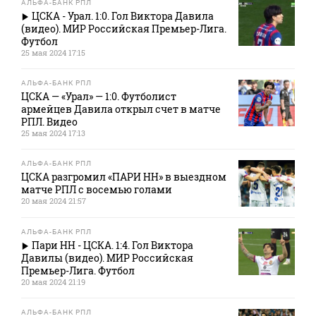
АЛЬФА-БАНК РПЛ
ЦСКА - Урал. 1:0. Гол Виктора Давила
(видео). МИР Российская Премьер-Лига.
Футбол
25 мая 2024 17:15
АЛЬФА-БАНК РПЛ
ЦСКА — «Урал» — 1:0. Футболист
армейцев Давила открыл счет в матче
РПЛ. Видео
25 мая 2024 17:13
АЛЬФА-БАНК РПЛ
ЦСКА разгромил «ПАРИ НН» в выездном
матче РПЛ с восемью голами
20 мая 2024 21:57
АЛЬФА-БАНК РПЛ
Пари НН - ЦСКА. 1:4. Гол Виктора
Давилы (видео). МИР Российская
Премьер-Лига. Футбол
20 мая 2024 21:19
АЛЬФА-БАНК РПЛ