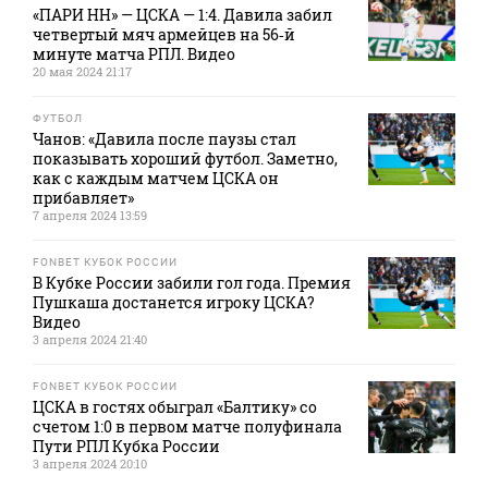
«ПАРИ НН» — ЦСКА — 1:4. Давила забил
четвертый мяч армейцев на 56‑й
минуте матча РПЛ. Видео
20 мая 2024 21:17
ФУТБОЛ
Чанов: «Давила после паузы стал
показывать хороший футбол. Заметно,
как с каждым матчем ЦСКА он
прибавляет»
7 апреля 2024 13:59
FONBET КУБОК РОССИИ
В Кубке России забили гол года. Премия
Пушкаша достанется игроку ЦСКА?
Видео
3 апреля 2024 21:40
FONBET КУБОК РОССИИ
ЦСКА в гостях обыграл «Балтику» со
счетом 1:0 в первом матче полуфинала
Пути РПЛ Кубка России
3 апреля 2024 20:10