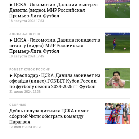
ЦСКА - Локомотив. Дальний выстрел
Давилы (видео). МИР Российская
Премьер-Лига. Футбол
18 августа 2024 17:53
АЛЬФА-БАНК РПЛ
ЦСКА - Локомотив. Давила попадает в
штангу (видео). МИР Российская
Премьер-Лига. Футбол
18 августа 2024 17:45
FONBET КУБОК РОССИИ
Краснодар - ЦСКА. Давила забивает из
офсайда (видео). FONBET Кубок России
по футболу сезона 2024-2025 гг. Футбол
31 июля 2024 22:38
СБОРНЫЕ
Дубль полузащитника ЦСКА помог
сборной Чили обыграть команду
Парагвая
12 июня 2024 05:12