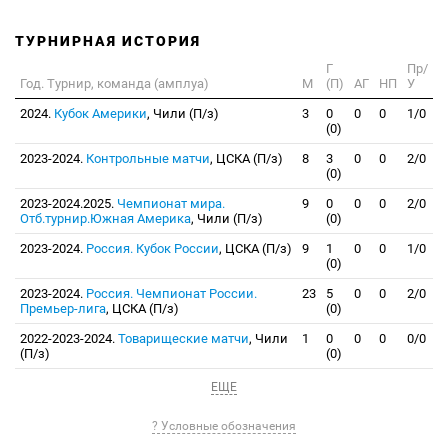
ТУРНИРНАЯ ИСТОРИЯ
Г
Пр/
Год. Турнир, команда (амплуа)
М
(П)
АГ
НП
У
2024.
Кубок Америки
, Чили (П/з)
3
0
0
0
1/0
(0)
2023-2024.
Контрольные матчи
, ЦСКА (П/з)
8
3
0
0
2/0
(0)
2023-2024.2025.
Чемпионат мира.
9
0
0
0
2/0
Отб.турнир.Южная Америка
, Чили (П/з)
(0)
2023-2024.
Россия. Кубок России
, ЦСКА (П/з)
9
1
0
0
1/0
(0)
2023-2024.
Россия. Чемпионат России.
23
5
0
0
2/0
Премьер-лига
, ЦСКА (П/з)
(0)
2022-2023-2024.
Товарищеские матчи
, Чили
1
0
0
0
0/0
(П/з)
(0)
ЕЩЕ
? Условные обозначения