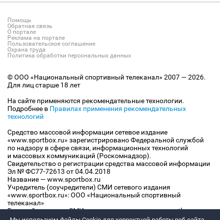
Помощь
Обратная связь
О портале
Реклама на портале
Пользовательское соглашение
Охрана труда
Политика обработки персональных данных
© ООО «Национальный спортивный телеканал» 2007 — 2026.
Для лиц старше 18 лет
На сайте применяются рекомендательные технологии.
Подробнее в
Правилах применения рекомендательных
технологий
Средство массовой информации сетевое издание
«www.sportbox.ru» зарегистрировано Федеральной службой
по надзору в сфере связи, информационных технологий
и массовых коммуникаций (Роскомнадзор).
Свидетельство о регистрации средства массовой информации
Эл № ФС77-72613 от 04.04.2018
Название — www.sportbox.ru
Учредитель (соучредители) СМИ сетевого издания
«www.sportbox.ru»: ООО «Национальный спортивный
телеканал»
Главный редактор СМИ сетевого издания «www.sportbox.ru»:
Конов В.А.
Мы используем файлы Сookie для корректной работы веб-сайта.