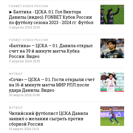
FONBET КУБОК РОССИИ
Балтика - ЦСКА. 0:1. Гол Виктора
Давилы (видео). FONBET Кубок России
по футболу сезона 2023 - 2024 гг. Футбол
3 апреля 2024 18:55
FONBET КУБОК РОССИИ
«Балтика» — ЦСКА — 0:1. Давила открыл
счет на 39 й минуте матча Кубка
России. Видео
3 апреля 2024 18:55
ФУТБОЛ
«Сочи» — ЦСКА — 0:1. Гости открыли счет
на 16‑й минуте матча МИР РПЛ после
удара Давилы. Видео
30 марта 2024 16:49
ФУТБОЛ
Чилийский футболист ЦСКА Давила
заявил о желании сыграть против
сборной России
18 марта 2024 14:31