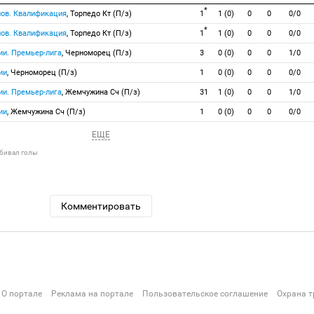
*
нов. Квалификация
, Торпедо Кт (П/з)
1
1 (0)
0
0
0/0
*
нов. Квалификация
, Торпедо Кт (П/з)
1
1 (0)
0
0
0/0
ии. Премьер-лига
, Черноморец (П/з)
3
0 (0)
0
0
1/0
ии
, Черноморец (П/з)
1
0 (0)
0
0
0/0
ии. Премьер-лига
, Жемчужина Сч (П/з)
31
1 (0)
0
0
1/0
ии
, Жемчужина Сч (П/з)
1
0 (0)
0
0
0/0
ЕЩЕ
абивал голы
Комментировать
О портале
Реклама на портале
Пользовательское соглашение
Охрана т