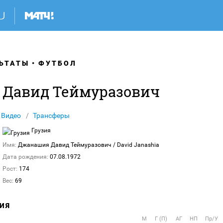
ЬТАТЫ
ФУТБОЛ
Давид Теймуразович
Видео
Трансферы
Грузия
Имя:
Джанашия Давид Теймуразович
/ David Janashia
Дата рождения:
07.08.1972
Рост:
174
Вес:
69
ИЯ
М
Г (П)
АГ
НП
Пр/У