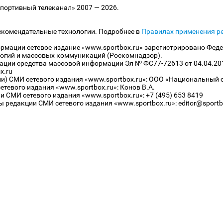
ортивный телеканал» 2007 — 2026.
екомендательные технологии. Подробнее в
Правилах применения р
рмации сетевое издание «www.sportbox.ru» зарегистрировано Феде
огий и массовых коммуникаций (Роскомнадзор).
рации средства массовой информации Эл № ФС77-72613 от 04.04.20
x.ru
ли) СМИ сетевого издания «www.sportbox.ru»: ООО «Национальный 
тевого издания «www.sportbox.ru»: Конов В.А.
 СМИ сетевого издания «www.sportbox.ru»: +7 (495) 653 8419
 редакции СМИ сетевого издания «www.sportbox.ru»: editor@sportb