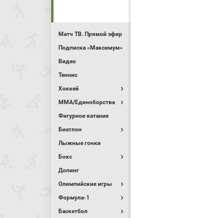
Матч ТВ. Прямой эфир
Подписка «Максимум»
Видео
Теннис
Хоккей
MMA/Единоборства
Фигурное катание
Биатлон
Лыжные гонки
Бокс
Допинг
Олимпийские игры
Формула-1
Баскетбол