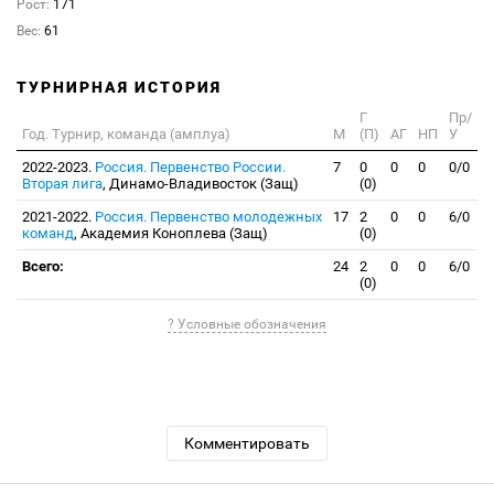
Рост:
171
Вес:
61
ТУРНИРНАЯ ИСТОРИЯ
Г
Пр/
Год. Турнир, команда (амплуа)
М
(П)
АГ
НП
У
2022-2023.
Россия. Первенство России.
7
0
0
0
0/0
Вторая лига
, Динамо-Владивосток (Защ)
(0)
2021-2022.
Россия. Первенство молодежных
17
2
0
0
6/0
команд
, Академия Коноплева (Защ)
(0)
Всего:
24
2
0
0
6/0
(0)
? Условные обозначения
Комментировать