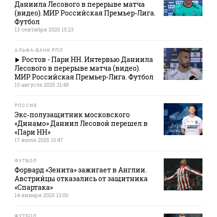
Даниила Лесового в перерыве матча
(видео). МИР Российская Премьер-Лига.
Футбол
13 сентября 2025 15:23
АЛЬФА-БАНК РПЛ
Ростов - Пари НН. Интервью Даниила
Лесового в перерыве матча (видео).
МИР Российская Премьер-Лига. Футбол
10 августа 2025 21:48
РОССИЯ
Экс‑полузащитник московского
«Динамо» Даниил Лесовой перешел в
«Пари НН»
17 июля 2025 15:47
ФУТБОЛ
Форвард «Зенита» зажигает в Англии.
Австрийцы отказались от защитника
«Спартака»
14 января 2025 12:00
ФУТБОЛ