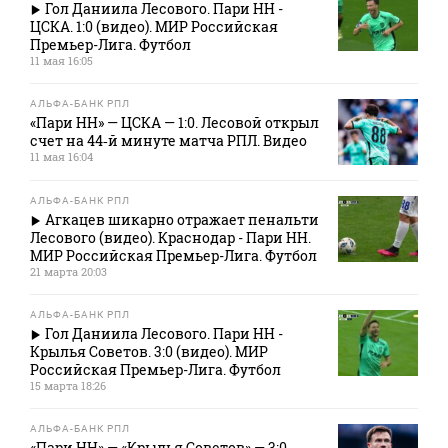
Гол Даниила Лесового. Пари НН -
ЦСКА. 1:0 (видео). МИР Российская
Премьер-Лига. Футбол
11 мая 16:05
АЛЬФА-БАНК РПЛ
«Пари НН» — ЦСКА — 1:0. Лесовой открыл
счет на 44‑й минуте матча РПЛ. Видео
11 мая 16:04
АЛЬФА-БАНК РПЛ
Агкацев шикарно отражает пенальти
Лесового (видео). Краснодар - Пари НН.
МИР Российская Премьер-Лига. Футбол
21 марта 20:03
АЛЬФА-БАНК РПЛ
Гол Даниила Лесового. Пари НН -
Крылья Советов. 3:0 (видео). МИР
Российская Премьер-Лига. Футбол
15 марта 18:26
АЛЬФА-БАНК РПЛ
«Пари НН» — «Крылья Советов» — 3:0.