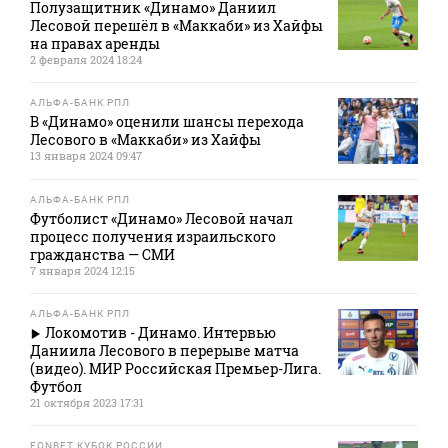
Полузащитник «Динамо» Даниил
Лесовой перешёл в «Маккаби» из Хайфы
на правах аренды
2 февраля 2024 18:24
АЛЬФА-БАНК РПЛ
В «Динамо» оценили шансы перехода
Лесового в «Маккаби» из Хайфы
13 января 2024 09:47
АЛЬФА-БАНК РПЛ
Футболист «Динамо» Лесовой начал
процесс получения израильского
гражданства — СМИ
7 января 2024 12:15
АЛЬФА-БАНК РПЛ
Локомотив - Динамо. Интервью
Даниила Лесового в перерыве матча
(видео). МИР Российская Премьер-Лига.
Футбол
21 октября 2023 17:31
FONBET КУБОК РОССИИ