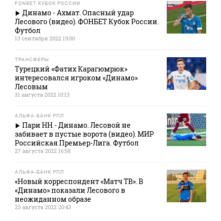
FONBET КУБОК РОССИИ
Динамо - Ахмат. Опасный удар
Лесового (видео). ФОНБЕТ Кубок России.
Футбол
13 сентября 2022 19:00
ТРАНСФЕРЫ
Турецкий «Фатих Карагюмрюк»
интересовался игроком «Динамо»
Лесовым
31 августа 2022 10:13
АЛЬФА-БАНК РПЛ
Пари НН - Динамо. Лесовой не
забивает в пустые ворота (видео). МИР
Российская Премьер-Лига. Футбол
27 августа 2022 16:58
АЛЬФА-БАНК РПЛ
«Новый корреспондент «Матч ТВ». В
«Динамо» показали Лесового в
неожиданном образе
23 августа 2022 20:43