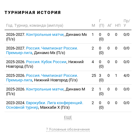
ТУРНИРНАЯ ИСТОРИЯ
Г
Пр/
Год. Турнир, команда (амплуа)
М
(П)
АГ
НП
У
2026-2027.
Контрольные матчи
, Динамо Мх
1
0
0
0
0/0
(П/з)
(0)
2026-2027.
Россия. Чемпионат России.
2
0
0
0
0/0
Премьер-лига
, Динамо Мх (П/з)
(0)
2025-2026.
Россия. Кубок России
, Нижний
4
0
0
0
0/0
Новгород (П/з)
(0)
2025-2026.
Россия. Чемпионат России.
25
3
0
1
4/0
Премьер-лига
, Нижний Новгород (П/з)
(0)
2025-2026.
Контрольные матчи
, Динамо М
2
1
0
0
0/0
(П/з)
(0)
2023-2024.
Еврокубки. Лига конференций.
2
0
0
0
0/0
Основной турнир
, Маккаби Х (П/з)
(0)
ЕЩЕ
? Условные обозначения