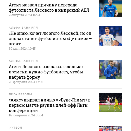
Агент назвал причину перехода
футболиста Лесового в кипрский АЕЛ
2 августа 2024 16:24
АЛЬФА-БАНК РПЛ
«Не знаю, хочет ли этого Лесовой, но он
снова станет футболистом «Динамо» —
агент
30 мая 2024 10:45
АЛЬФА-БАНК РПЛ
Агент Лесового рассказал, сколько
времени нужно футболисту, чтобы
набрать форму
20 февраля 2024 17:01
ЛИГА ЕВРОПЫ
«Аякс» вырвал ничью у «Буде‑Глимт» в
первом матче раунда плей‑офф Лиги
конференций
16 февраля 2024 01:04
ФУТБОЛ