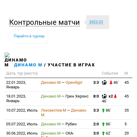
Контрольные матчи
2022-23
Перейти в турнир
ДИНАМО М
/ УЧАСТИЕ В ИГРАХ
Дата, тур (место)
События
М
22.01.2023,
Динамо М
—
Оренбург
3:3
46`
45
Январь
18.01.2023,
Динамо М
—
Грин Херонс
8:0
x2
45
Январь
46`
10.07.2022, Июль
Локомотив М
—
Динамо
3:3
86`
35
М
05.07.2022, Июль
Динамо М
—
Рубин
2:0
86`
5
30.06.2022, Июнь
Динамо М
—
СКА-
3:0
62`
29