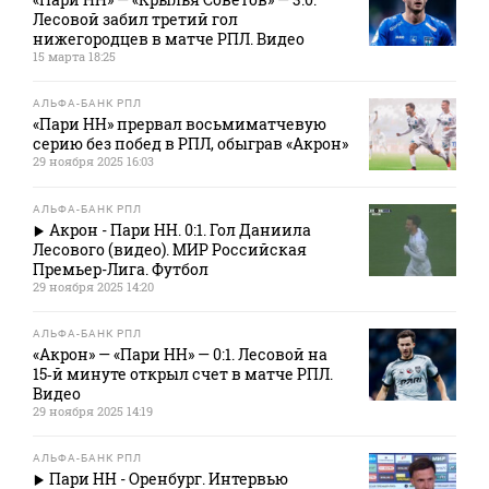
Лесовой забил третий гол
нижегородцев в матче РПЛ. Видео
15 марта 18:25
АЛЬФА-БАНК РПЛ
«Пари НН» прервал восьмиматчевую
серию без побед в РПЛ, обыграв «Акрон»
29 ноября 2025 16:03
АЛЬФА-БАНК РПЛ
Акрон - Пари НН. 0:1. Гол Даниила
Лесового (видео). МИР Российская
Премьер-Лига. Футбол
29 ноября 2025 14:20
АЛЬФА-БАНК РПЛ
«Акрон» — «Пари НН» — 0:1. Лесовой на
15‑й минуте открыл счет в матче РПЛ.
Видео
29 ноября 2025 14:19
АЛЬФА-БАНК РПЛ
Пари НН - Оренбург. Интервью