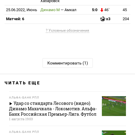
Хабаровск
25.06.2022, Июнь
Динамо М
—
Амкал
5:0
46`
45
Матчей: 6
x3
204
? Условные обозначения
Комментировать (1)
ЧИТАТЬ ЕЩЕ
АЛЬФА-БАНК РПЛ
Удар со стандарта Лесового (видео).
Динамо Махачкала - Локомотив. Альфа-
Банк Российская Премьер-Лига. Футбол
1 августа 19:03
АЛЬФА-БАНК РПЛ