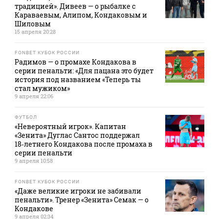
традицией». Дивеев — о рыбалке с
Караваевым, Алипом, Кондаковым и
Шиловым
15 апреля 20:28
FONBET КУБОК РОССИИ
Радимов — о промахе Кондакова в
серии пенальти: «Для пацана это будет
история под названием «Теперь ты
стал мужиком»
9 апреля 22:06
ФУТБОЛ
«Невероятный игрок». Капитан
«Зенита» Дуглас Сантос поддержал
18‑летнего Кондакова после промаха в
серии пенальти
9 апреля 10:58
FONBET КУБОК РОССИИ
«Даже великие игроки не забивали
пенальти». Тренер «Зенита» Семак — о
Кондакове
9 апреля 02:34