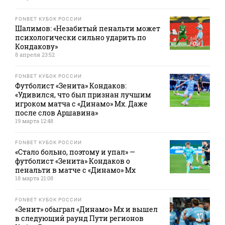
FONBET КУБОК РОССИИ
Шалимов: «Незабитый пенальти может
психологически сильно ударить по
Кондакову»
8 апреля 23:52
FONBET КУБОК РОССИИ
Футболист «Зенита» Кондаков:
«Удивился, что был признан лучшим
игроком матча с «Динамо» Мх. Даже
после слов Аршавина»
19 марта 12:48
FONBET КУБОК РОССИИ
«Стало больно, поэтому и упал» —
футболист «Зенита» Кондаков о
пенальти в матче с «Динамо» Мх
18 марта 21:08
FONBET КУБОК РОССИИ
«Зенит» обыграл «Динамо» Мх и вышел
в следующий раунд Пути регионов