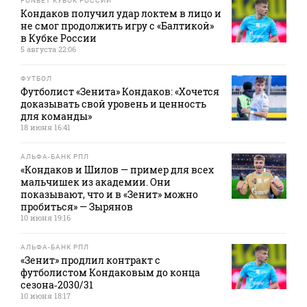
FONBET КУБОК РОССИИ
Кондаков получил удар локтем в лицо и
не смог продолжить игру с «Балтикой»
в Кубке России
5 августа 22:06
ФУТБОЛ
Футболист «Зенита» Кондаков: «Хочется
доказывать свой уровень и ценность
для команды»
18 июня 16:41
АЛЬФА-БАНК РПЛ
«Кондаков и Шилов — пример для всех
мальчишек из академии. Они
показывают, что и в «Зенит» можно
пробиться» — Зырянов
10 июня 19:16
АЛЬФА-БАНК РПЛ
«Зенит» продлил контракт с
футболистом Кондаковым до конца
сезона‑2030/31
10 июня 18:17