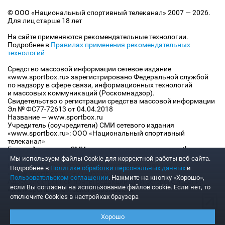
© ООО «Национальный спортивный телеканал» 2007 — 2026.
Для лиц старше 18 лет
На сайте применяются рекомендательные технологии.
Подробнее в
Правилах применения рекомендательных
технологий
Средство массовой информации сетевое издание
«www.sportbox.ru» зарегистрировано Федеральной службой
по надзору в сфере связи, информационных технологий
и массовых коммуникаций (Роскомнадзор).
Свидетельство о регистрации средства массовой информации
Эл № ФС77-72613 от 04.04.2018
Название — www.sportbox.ru
Учредитель (соучредители) СМИ сетевого издания
«www.sportbox.ru»: ООО «Национальный спортивный
телеканал»
Главный редактор СМИ сетевого издания «www.sportbox.ru»:
Конов В.А.
Мы используем файлы Сookie для корректной работы веб-сайта.
Номер телефона редакции СМИ сетевого издания
Подробнее в
Политике обработки персональных данных
и
«www.sportbox.ru»: +7 (495) 653 8419
Пользовательском соглашении
. Нажмите на кнопку «Хорошо»,
Адрес электронной почты редакции СМИ сетевого издания
если Вы согласны на использование файлов cookie. Если нет, то
«www.sportbox.ru»: editor@sportbox.ru
отключите Cookies в настройках браузера
Хорошо