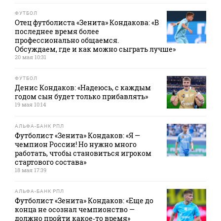
ФУТБОЛ
Отец футболиста «Зенита» Кондакова: «В
последнее время более
профессионально общаемся.
Обсуждаем, где и как можно сыграть лучше»
20 мая 10:31
ФУТБОЛ
Денис Кондаков: «Надеюсь, с каждым
годом сын будет только прибавлять»
19 мая 10:14
АЛЬФА-БАНК РПЛ
Футболист «Зенита» Кондаков: «Я —
чемпион России! Но нужно много
работать, чтобы становиться игроком
стартового состава»
18 мая 17:39
АЛЬФА-БАНК РПЛ
Футболист «Зенита» Кондаков: «Еще до
конца не осознал чемпионство —
должно пройти какое‑то время»