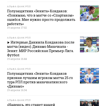
АЛЬФА-БАНК РПЛ
Полузащитник «Зенита» Кондаков:
«Понимаю, что в матче со «Спартаком»
ошибся. Мне нужно просто продолжать
работать»
19 апреля 17:02
АЛЬФА-БАНК РПЛ
Интервью Даниила Кондакова после
матча (видео). Динамо Махачкала -
Зенит. МИР Российская Премьер-Лига.
Футбол
19 апреля 16:44
АЛЬФА-БАНК РПЛ
Полузащитник «Зенита» Кондаков
признан лучшим игроком матча 25‑го
тура РПЛ против махачкалинского
«Динамо»
19 апреля 16:34
АЛЬФА-БАНК РПЛ
«Надеюсь, это станет нашей