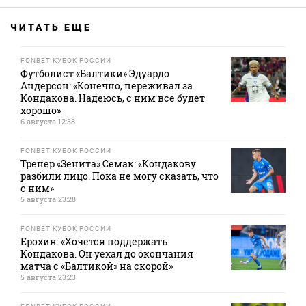
ЧИТАТЬ ЕЩЕ
FONBET КУБОК РОССИИ
Футболист «Балтики» Эдуардо
Андерсон: «Конечно, переживал за
Кондакова. Надеюсь, с ним все будет
хорошо»
6 августа 12:38
FONBET КУБОК РОССИИ
Тренер «Зенита» Семак: «Кондакову
разбили лицо. Пока не могу сказать, что
с ним»
5 августа 23:28
FONBET КУБОК РОССИИ
Ерохин: «Хочется поддержать
Кондакова. Он уехал до окончания
матча с «Балтикой» на скорой»
5 августа 23:23