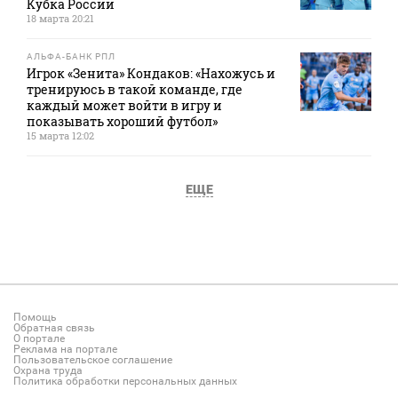
Кубка России
18 марта 20:21
АЛЬФА-БАНК РПЛ
Игрок «Зенита» Кондаков: «Нахожусь и
тренируюсь в такой команде, где
каждый может войти в игру и
показывать хороший футбол»
15 марта 12:02
ЕЩЕ
Помощь
Обратная связь
О портале
Реклама на портале
Пользовательское соглашение
Охрана труда
Политика обработки персональных данных