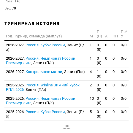
Рост:
178
Вес:
70
ТУРНИРНАЯ ИСТОРИЯ
Г
Пр/
Год. Турнир, команда (амплуа)
М
(П)
АГ
НП
У
2026-2027.
Россия. Кубок России
, Зенит (П/
1
0
0
0
0/0
з)
(0)
2026-2027.
Россия. Чемпионат России.
1
0
0
0
0/0
Премьер-лига
, Зенит (П/з)
(0)
2026-2027.
Контрольные матчи
, Зенит (П/з)
4
1
0
0
0/0
(0)
2025-2026.
Россия. Winline Зимний кубок
2
0
0
0
0/0
РПЛ. 2026
, Зенит (П/з)
(0)
2025-2026.
Россия. Чемпионат России.
10
0
0
0
0/0
Премьер-лига
, Зенит (П/з)
(0)
2025-2026.
Россия. Кубок России
, Зенит (П/
5
0
0
0
0/0
з)
(0)
ЕЩЕ