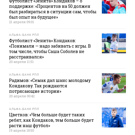
Футболист «Зенита» Кондаков – о
поддержке: «Процентов на 50 должен
был разбираться в ситуации сам, чтобы
был опыт на будущее»
21 апреля 09:01
АЛЬФА-БАНК РПЛ
Футболист «Зенита» Кондаков:
«Понимали — надо забивать с игры. В
том числе, чтобы Саша Соболев не
расстраивался»
20 апреля 11:51
АЛЬФА-БАНК РПЛ
Радимов: «Семак дал шанс молодому
Кондакову. Так рождаются
потрясающие истории»
20 апреля 00:42
АЛЬФА-БАНК РПЛ
Цветков: «Чем больше будет таких
ребят, как Кондаков, тем больше будет
расти наш футбол»
19 апреля 18:50