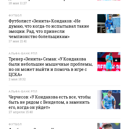
18 мая 11:27
ФУТБОЛ
Футболист «Зенита» Кондаков: «Не
думаю, что когда‑то испытывал такие
эмоции. Рад, что принесли
чемпионство болельщикам»
17 мая 21:41
АЛЬФА-БАНК РПЛ
Тренер «Зенита» Семак: «У Кондакова
были небольшие мышечные проблемы,
но он может выйти и помочь в игре с
ЦСКА»
2 мая 18:32
АЛЬФА-БАНК РПЛ
Черчесов: «У Кондакова есть все, чтобы
быть не рядом с Венделом, а заменить
его, когда он уйдет»
27 апреля 15:40
ФУТБОЛ