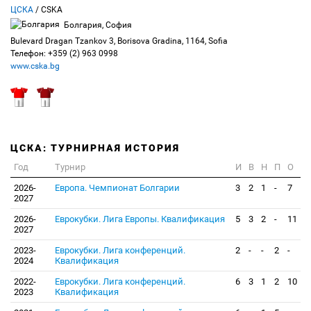
ЦСКА
/ CSKA
Болгария, София
Bulevard Dragan Tzankov 3, Borisova Gradina, 1164, Sofia
Телефон: +359 (2) 963 0998
www.cska.bg
ЦСКА: ТУРНИРНАЯ ИСТОРИЯ
Год
Турнир
И
В
Н
П
О
2026-
Европа. Чемпионат Болгарии
3
2
1
-
7
2027
2026-
Еврокубки. Лига Европы. Квалификация
5
3
2
-
11
2027
2023-
Еврокубки. Лига конференций.
2
-
-
2
-
2024
Квалификация
2022-
Еврокубки. Лига конференций.
6
3
1
2
10
2023
Квалификация