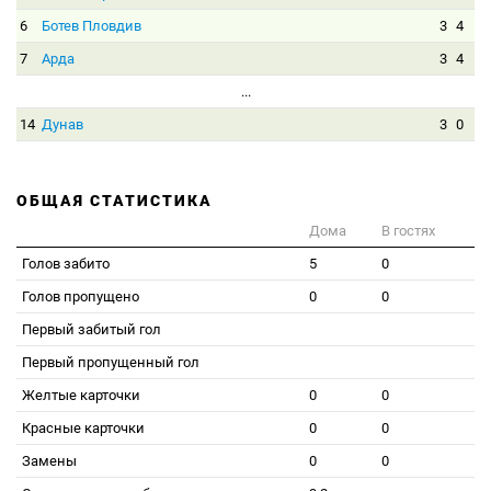
6
Ботев Пловдив
3
4
7
Арда
3
4
...
14
Дунав
3
0
ОБЩАЯ СТАТИСТИКА
Дома
В гостях
Голов забито
5
0
Голов пропущено
0
0
Первый забитый гол
Первый пропущенный гол
Желтые карточки
0
0
Красные карточки
0
0
Замены
0
0