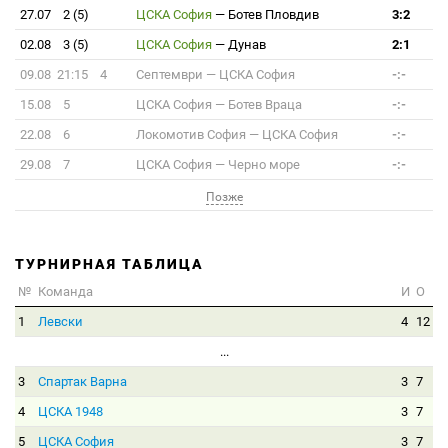
27.07
2 (5)
ЦСКА София
—
Ботев Пловдив
3:2
02.08
3 (5)
ЦСКА София
—
Дунав
2:1
09.08 21:15
4
Септември
—
ЦСКА София
-:-
15.08
5
ЦСКА София
—
Ботев Враца
-:-
22.08
6
Локомотив София
—
ЦСКА София
-:-
29.08
7
ЦСКА София
—
Черно море
-:-
Позже
ТУРНИРНАЯ ТАБЛИЦА
№
Команда
И
О
1
Левски
4
12
...
3
Спартак Варна
3
7
4
ЦСКА 1948
3
7
5
ЦСКА София
3
7