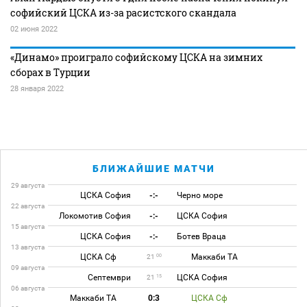
софийский ЦСКА из-за расистского скандала
02 июня 2022
«Динамо» проиграло софийскому ЦСКА на зимних
сборах в Турции
28 января 2022
БЛИЖАЙШИЕ МАТЧИ
29 августа
ЦСКА София
-:-
Черно море
22 августа
Локомотив София
-:-
ЦСКА София
15 августа
ЦСКА София
-:-
Ботев Враца
13 августа
ЦСКА Сф
Маккаби ТА
00
21
09 августа
Септември
ЦСКА София
15
21
06 августа
Маккаби ТА
0:3
ЦСКА Сф