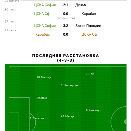
02 августа
ЦСКА София
2:1
Дунав
30 июля
ЦСКА Сф
0:0
Карабах
(по пен. 5:4)
27 июля
ЦСКА София
3:2
Ботев Пловдив
23 июля
Карабах
0:0
ЦСКА Сф
ПОСЛЕДНЯЯ РАССТАНОВКА
(4-3-3)
7.Бай
18.Мазику
3.Жеферсон
29.Лам
9.Кайседо
24.Мухар
1.Бузатто