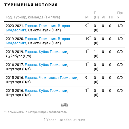
ТУРНИРНАЯ ИСТОРИЯ
Г
Пр/
Год. Турнир, команда (амплуа)
М
(П)
АГ
НП
У
*
2020-2021.
Европа. Германия. Вторая
9
0
0
0
1/0
Бундеслига
, Санкт-Паули (Нап)
(0)
*
2019-2020.
Европа. Германия. Вторая
19
0
0
0
1/0
Бундеслига
, Санкт-Паули (Нап)
(0)
*
2018-2019.
Европа. Кубок Германии
,
1
1
0
0
0/0
Дуйсбург (П/з)
(0)
*
2016-2017.
Европа. Кубок Германии
,
1
0
0
0
0/0
Штутгарт (П/з)
(0)
2015-2016.
Европа. Чемпионат Германии
,
9
0
0
0
0/0
Штутгарт (П/з)
(0)
*
2015-2016.
Европа. Кубок Германии
,
1
0
0
0
0/0
Штутгарт (П/з)
(0)
ЕЩЕ
* Только матчи, в которых игрок забивал голы
? Условные обозначения