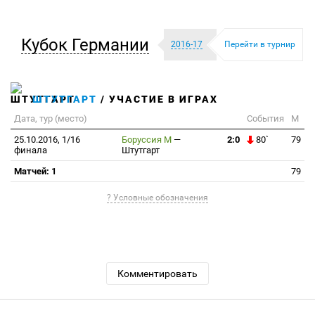
Кубок Германии
2016-17
Перейти в турнир
ШТУТГАРТ
/ УЧАСТИЕ В ИГРАХ
Дата, тур (место)
События
М
25.10.2016, 1/16
Боруссия М
—
2:0
80`
79
финала
Штутгарт
Матчей: 1
79
? Условные обозначения
Комментировать