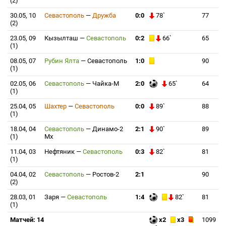
(2)
30.05, 10
Севастополь
—
Дружба
0:0
78`
77
(2)
23.05, 09
Кызылташ
—
Севастополь
0:2
66`
65
(1)
08.05, 07
Рубин Ялта
—
Севастополь
1:0
90
(1)
02.05, 06
Севастополь
—
Чайка-М
2:0
65`
64
(1)
25.04, 05
Шахтер
—
Севастополь
0:0
89`
88
(1)
18.04, 04
Севастополь
—
Динамо-2
2:1
90`
89
(1)
Мх
11.04, 03
Нефтяник
—
Севастополь
0:3
82`
81
(1)
04.04, 02
Севастополь
—
Ростов-2
2:1
90
(2)
28.03, 01
Заря
—
Севастополь
1:4
82`
81
(1)
Матчей: 14
x2
x3
1099