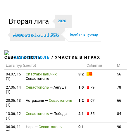
Вторая лига
2026
Дивизион Б. Группа 1. 2026
Перейти в турнир
СЕВАСТОПОЛЬ
/ УЧАСТИЕ В ИГРАХ
Дата, тур (место)
События
М
04.07, 15
Спартак-Нальчик
—
3:2
56
(1)
Севастополь
27.06, 14
Севастополь
—
Ангушт
1:0
79`
78
(1)
20.06, 13
Астрахань
—
Севастополь
1:2
67`
66
(1)
13.06, 12
Севастополь
—
Победа
2:1
85`
84
(1)
06.06, 11
Нарт
—
Севастополь
0:1
90