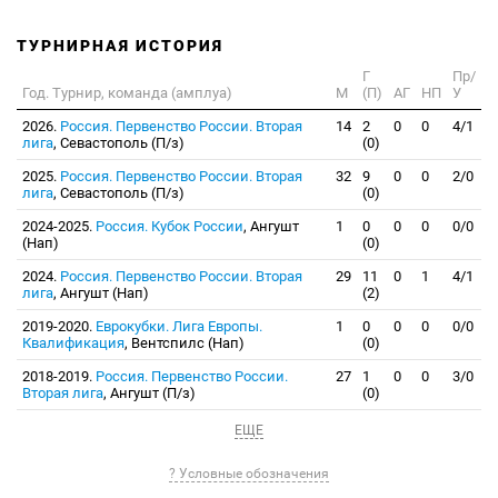
ТУРНИРНАЯ ИСТОРИЯ
Г
Пр/
Год. Турнир, команда (амплуа)
М
(П)
АГ
НП
У
2026.
Россия. Первенство России. Вторая
14
2
0
0
4/1
лига
, Севастополь (П/з)
(0)
2025.
Россия. Первенство России. Вторая
32
9
0
0
2/0
лига
, Севастополь (П/з)
(0)
2024-2025.
Россия. Кубок России
, Ангушт
1
0
0
0
0/0
(Нап)
(0)
2024.
Россия. Первенство России. Вторая
29
11
0
1
4/1
лига
, Ангушт (Нап)
(2)
2019-2020.
Еврокубки. Лига Европы.
1
0
0
0
0/0
Квалификация
, Вентспилс (Нап)
(0)
2018-2019.
Россия. Первенство России.
27
1
0
0
3/0
Вторая лига
, Ангушт (П/з)
(0)
ЕЩЕ
? Условные обозначения