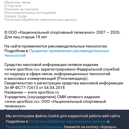
Обратная связь
О портале
Реклама на портале
Пользовательское соглашение
Охрана труда
Политика обработки персональных данных
© ООО «Национальный спортивный телеканал» 2007 — 2026.
Для лиц старше 18 лет
На сайте применяются рекомендательные технологии.
Подробнее в
Правилах применения рекомендательных
технологий
Средство массовой информации сетевое издание
«www.sportbox.ru» зарегистрировано Федеральной службой
по надзору в сфере связи, информационных технологий
и массовых коммуникаций (Роскомнадзор).
Свидетельство о регистрации средства массовой информации
Эл № ФС77-72613 от 04.04.2018
Название — www.sportbox.ru
Учредитель (соучредители) СМИ сетевого издания
«www.sportbox.ru»: ООО «Национальный спортивный
телеканал»
Главный редактор СМИ сетевого издания «www.sportbox.ru»:
Конов В.А.
Мы используем файлы Сookie для корректной работы веб-сайта.
Номер телефона редакции СМИ сетевого издания
Подробнее в
Политике обработки персональных данных
и
«www.sportbox.ru»: +7 (495) 653 8419
Пользовательском соглашении
. Нажмите на кнопку «Хорошо»,