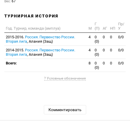
Вес:
67
ТУРНИРНАЯ ИСТОРИЯ
Г
Пр/
Год. Турнир, команда (амплуа)
М
(П)
АГ
НП
У
2015-2016.
Россия. Первенство России.
4
0
0
0
0/0
Вторая лига
, Алания (Защ)
(0)
2014-2015.
Россия. Первенство России.
4
0
0
0
0/0
Вторая лига
, Алания (Защ)
(0)
Всего:
8
0
0
0
0/0
(0)
? Условные обозначения
Комментировать