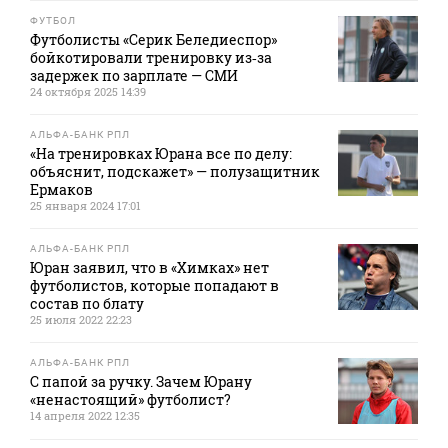
ФУТБОЛ
Футболисты «Серик Беледиеспор»
бойкотировали тренировку из‑за
задержек по зарплате — СМИ
24 октября 2025 14:39
АЛЬФА-БАНК РПЛ
«На тренировках Юрана все по делу:
объяснит, подскажет» — полузащитник
Ермаков
25 января 2024 17:01
АЛЬФА-БАНК РПЛ
Юран заявил, что в «Химках» нет
футболистов, которые попадают в
состав по блату
25 июля 2022 22:23
АЛЬФА-БАНК РПЛ
С папой за ручку. Зачем Юрану
«ненастоящий» футболист?
14 апреля 2022 12:35