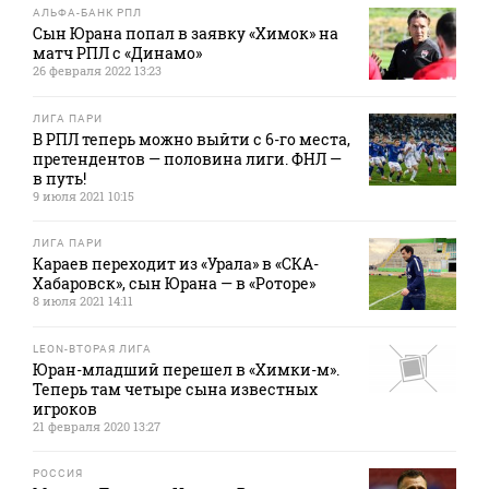
АЛЬФА-БАНК РПЛ
Сын Юрана попал в заявку «Химок» на
матч РПЛ с «Динамо»
26 февраля 2022 13:23
ЛИГА ПАРИ
В РПЛ теперь можно выйти с 6-го места,
претендентов — половина лиги. ФНЛ —
в путь!
9 июля 2021 10:15
ЛИГА ПАРИ
Караев переходит из «Урала» в «СКА-
Хабаровск», сын Юрана — в «Роторе»
8 июля 2021 14:11
LEON-ВТОРАЯ ЛИГА
Юран-младший перешел в «Химки-м».
Теперь там четыре сына известных
игроков
21 февраля 2020 13:27
РОССИЯ