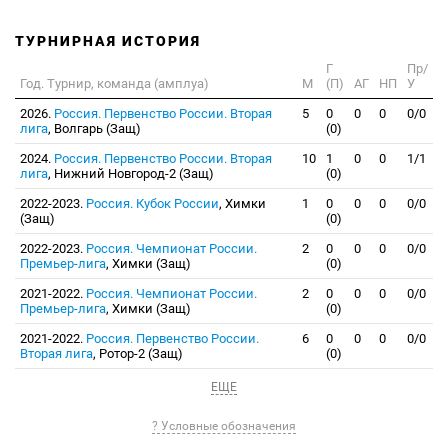
ТУРНИРНАЯ ИСТОРИЯ
Г
Пр/
Год. Турнир, команда (амплуа)
М
(П)
АГ
НП
У
2026.
Россия. Первенство России. Вторая
5
0
0
0
0/0
лига
, Волгарь (Защ)
(0)
2024.
Россия. Первенство России. Вторая
10
1
0
0
1/1
лига
, Нижний Новгород-2 (Защ)
(0)
2022-2023.
Россия. Кубок России
, Химки
1
0
0
0
0/0
(Защ)
(0)
2022-2023.
Россия. Чемпионат России.
2
0
0
0
0/0
Премьер-лига
, Химки (Защ)
(0)
2021-2022.
Россия. Чемпионат России.
2
0
0
0
0/0
Премьер-лига
, Химки (Защ)
(0)
2021-2022.
Россия. Первенство России.
6
0
0
0
0/0
Вторая лига
, Ротор-2 (Защ)
(0)
ЕЩЕ
? Условные обозначения