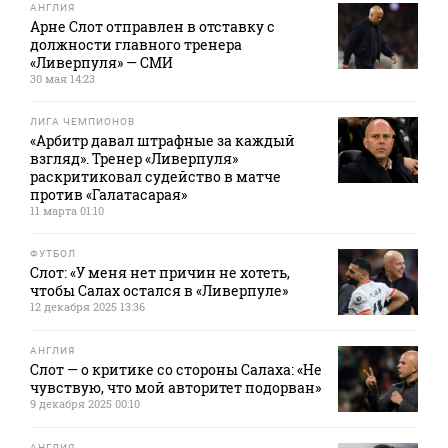
АНГЛИЯ
Арне Слот отправлен в отставку с
должности главного тренера
«Ливерпуля» — СМИ
30 мая 14:23
ЛИГА ЧЕМПИОНОВ
«Арбитр давал штрафные за каждый
взгляд». Тренер «Ливерпуля»
раскритиковал судейство в матче
против «Галатасарая»
11 марта 01:10
ФУТБОЛ
Слот: «У меня нет причин не хотеть,
чтобы Салах остался в «Ливерпуле»
12 декабря 2025 13:36
АНГЛИЯ
Слот — о критике со стороны Салаха: «Не
чувствую, что мой авторитет подорван»
9 декабря 2025 00:10
АНГЛИЯ