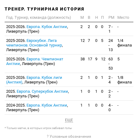
ТРЕНЕР. ТУРНИРНАЯ ИСТОРИЯ
Год. Турнир, команда (должность)
М
В
Н
П
РМ
Место
2025-2026.
Европа. Кубок Англии
,
2
2
0
0
7 -
-
Ливерпуль (Трен)
1
2025-2026.
Еврокубки. Лига
12
7
0
5
24
1/4
чемпионов. Основной турнир
,
-
финала
Ливерпуль (Трен)
13
2025-2026.
Европа. Чемпионат
38
17
9
12
63
5
Англии
, Ливерпуль (Трен)
-
53
2025-2026.
Европа. Кубок лиги
2
1
0
1
2 -
1/8
(Англия)
, Ливерпуль (Трен)
4
финала
2025.
Европа. Суперкубок Англии
,
1
0
1
0
2 -
-
Ливерпуль (Трен)
2
2024-2025.
Европа. Кубок Англии
,
1
1
0
0
4 -
-
Ливерпуль (Трен)
0
ЕЩЕ
* Только матчи, в которых игрок забивал голы
? Условные обозначения