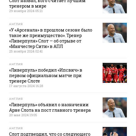
Слот назвал, кого считает лучшим
тренером в мире
29 ноября 2024 05:21
АНГЛИЯ
«У «Арсенала» в прошлом сезоне было
такое же преимущество». Тренер
«Ливерпуля» Слот — об отрыве от
«Манчестер Сити» в АПЛ
25 ноября 2024 02:41
АНГЛИЯ
«Ливерпуль» победил «Ипсвич» в
первом официальном матче при
тренере Слоте
17 августа 2024 16:28
АНГЛИЯ
«Ливерпуль» объявил о назначении
Арне Слота на пост главного тренера
20 мая 2024 19:05
АНГЛИЯ
Слот подтвердил, что со следующего