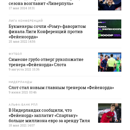
сезона возглавит «Ливерпуль»
17 мая 2024 18:31
ЛИГА КОНФЕРЕНЦИЙ
Букмекеры сочли «Рому» фаворитом
финала Лиги Конференций против
«Фейеноорда»
25 мая 2022 14:56
ФУТБОЛ
Симеоне грубо отверг рукопожатие
тренера «Фейенорда» Слота
9 августа 2021 15:36
НИДЕРЛАНДЫ
Слот стал новым главным тренером «Фейенорда»
9 июня 2021 03:46
АЛЬФА-БАНК РПЛ
В Нидерландах сообщили, что
«Фейенорд» заплатит «Спартаку»
больше миллиона евро за аренду Тиля
18 мая 2021 14:07