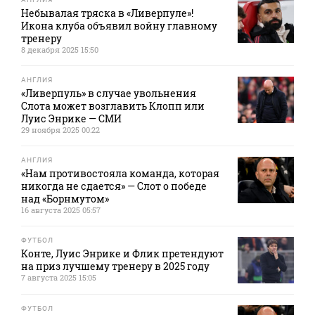
Небывалая тряска в «Ливерпуле»!
Икона клуба объявил войну главному
тренеру
8 декабря 2025 15:50
АНГЛИЯ
«Ливерпуль» в случае увольнения
Слота может возглавить Клопп или
Луис Энрике — СМИ
29 ноября 2025 00:22
АНГЛИЯ
«Нам противостояла команда, которая
никогда не сдается» — Слот о победе
над «Борнмутом»
16 августа 2025 05:57
ФУТБОЛ
Конте, Луис Энрике и Флик претендуют
на приз лучшему тренеру в 2025 году
7 августа 2025 15:05
ФУТБОЛ