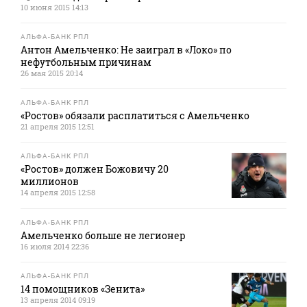
10 июня 2015 14:13
АЛЬФА-БАНК РПЛ
Антон Амельченко: Не заиграл в «Локо» по
нефутбольным причинам
26 мая 2015 20:14
АЛЬФА-БАНК РПЛ
«Ростов» обязали расплатиться с Амельченко
21 апреля 2015 12:51
АЛЬФА-БАНК РПЛ
«Ростов» должен Божовичу 20
миллионов
14 апреля 2015 12:58
АЛЬФА-БАНК РПЛ
Амельченко больше не легионер
16 июля 2014 22:36
АЛЬФА-БАНК РПЛ
14 помощников «Зенита»
13 апреля 2014 09:19