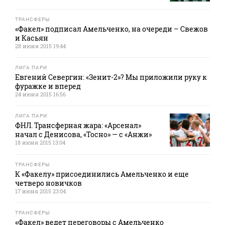
ТРАНСФЕРЫ
«Факел» подписал Амельченко, на очереди – Свежов
и Касьян
28 июня 2015 19:44
ЛИГА ПАРИ
Евгений Севергин: «Зенит-2»? Мы приложили руку к
фуражке и вперед
24 июня 2015 16:56
ЛИГА ПАРИ
ФНЛ. Трансферная жара: «Арсенал»
начал с Денисова, «Тосно» — с «Анжи»
18 июня 2015 13:04
ТРАНСФЕРЫ
К «Факелу» присоединились Амельченко и еще
четверо новичков
17 июня 2015 23:04
ТРАНСФЕРЫ
«Факел» ведет переговоры с Амельченко