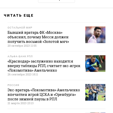
ЧИТАТЬ ЕЩЕ
ОСТАЛЬНОЙ МИР
Бывший вратарь ФК «Москва»
объяснил, почему Месси должен
получить восьмой «Золотой мяч»
20 октября 2023 11:55
АЛЬФА-БАНК РПЛ
«Краснодар» заслуженно находится
вверху таблицы РПЛ, считает экс‑игрок
«Локомотива» Амельченко
26 сентября 2023 18:11
РОССИЯ
Экс-вратарь «Локомотива» Амельченко
впечатлен игрой ЦСКА и «Оренбурга»
после зимней паузы в РПЛ
21 марта 2023 23:13