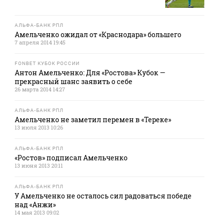
АЛЬФА-БАНК РПЛ
Амельченко ожидал от «Краснодара» большего
7 апреля 2014 19:45
FONBET КУБОК РОССИИ
Антон Амельченко: Для «Ростова» Кубок —
прекрасный шанс заявить о себе
26 марта 2014 14:27
АЛЬФА-БАНК РПЛ
Амельченко не заметил перемен в «Тереке»
13 июля 2013 10:26
АЛЬФА-БАНК РПЛ
«Ростов» подписал Амельченко
13 июня 2013 20:11
АЛЬФА-БАНК РПЛ
У Амельченко не осталось сил радоваться победе
над «Анжи»
14 мая 2013 09:02