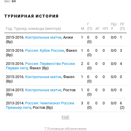
Вес:
84
ТУРНИРНАЯ ИСТОРИЯ
Г
Пр/
ПГ
Год. Турнир, команда (амплуа)
М
(П)
АГ
НП
У
(П)
2015-2016.
Контрольные матчи
, Анжи
1
0
0
0
0/0
1
(Вр)
(0)
2015-2016.
Россия. Кубок России
, Факел
1
0
0
0
0/0
3
(Вр)
(0)
2015-2016.
Россия. Первенство России.
2
0
0
0
0/0
4
Первая лига
, Факел (Вр)
(0)
2015-2016.
Контрольные матчи
, Факел
1
0
0
0
0/0
0
(Вр)
(0)
2014-2015.
Контрольные матчи
, Ростов
1
0
0
0
0/0
0
(Вр)
(0)
2013-2014.
Россия. Чемпионат России.
3
0
0
0
0/0
6
Премьер-лига
, Ростов (Вр)
(0)
(2)
ЕЩЕ
? Условные обозначения