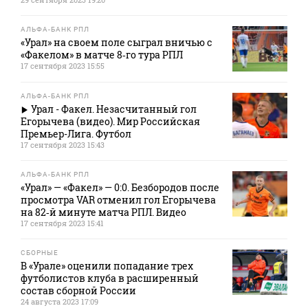
АЛЬФА-БАНК РПЛ
«Урал» на своем поле сыграл вничью с
«Факелом» в матче 8‑го тура РПЛ
17 сентября 2023 15:55
АЛЬФА-БАНК РПЛ
Урал - Факел. Незасчитанный гол
Егорычева (видео). Мир Российская
Премьер-Лига. Футбол
17 сентября 2023 15:43
АЛЬФА-БАНК РПЛ
«Урал» — «Факел» — 0:0. Безбородов после
просмотра VAR отменил гол Егорычева
на 82‑й минуте матча РПЛ. Видео
17 сентября 2023 15:41
СБОРНЫЕ
В «Урале» оценили попадание трех
футболистов клуба в расширенный
состав сборной России
24 августа 2023 17:09