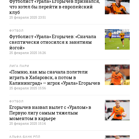
Футболист «Урала» Егорычев признался,
что хотел бы перейти в европейский
клуб
25 февраля 2025 23:51
ФУТБОЛ
Футболист «Урала» Егорычев: «Сначала
скептически относился к занятиям
йогой»
25 февраля 2025 16:26
ЛИГА ПАРИ
«Помню, как мы сначала полетели
играть в Хабаровск, а потом в
Калининград» — игрок «Урала» Егорычев
25 февраля 2025 15:56
ФУТБОЛ
Егорычев назвал вылет с «Уралом» в
Первую лигу самым тяжелым
моментом в карьере
25 февраля 2025 15:14
АЛЬФА-БАНК РПЛ