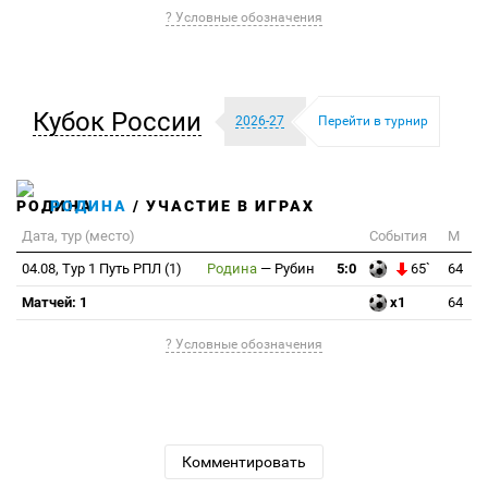
? Условные обозначения
Кубок России
2026-27
Перейти в турнир
РОДИНА
/ УЧАСТИЕ В ИГРАХ
Дата, тур (место)
События
М
04.08, Тур 1 Путь РПЛ (1)
Родина
—
Рубин
5:0
65`
64
Матчей: 1
x1
64
? Условные обозначения
Комментировать