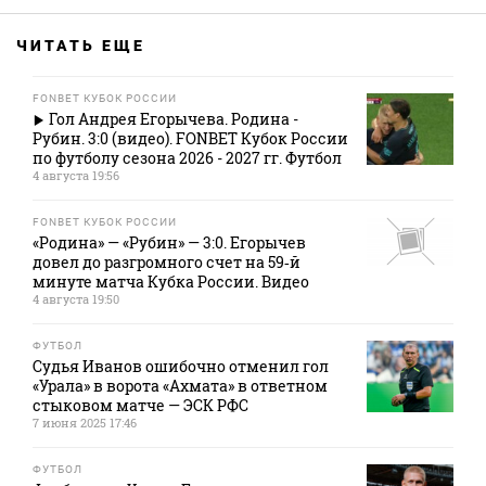
ЧИТАТЬ ЕЩЕ
FONBET КУБОК РОССИИ
Гол Андрея Егорычева. Родина -
Рубин. 3:0 (видео). FONBET Кубок России
по футболу сезона 2026 - 2027 гг. Футбол
4 августа 19:56
FONBET КУБОК РОССИИ
«Родина» — «Рубин» — 3:0. Егорычев
довел до разгромного счет на 59‑й
минуте матча Кубка России. Видео
4 августа 19:50
ФУТБОЛ
Судья Иванов ошибочно отменил гол
«Урала» в ворота «Ахмата» в ответном
стыковом матче — ЭСК РФС
7 июня 2025 17:46
ФУТБОЛ