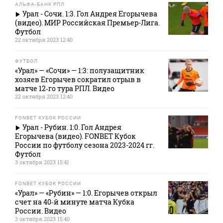
АЛЬФА-БАНК РПЛ
Урал - Сочи. 1:3. Гол Андрея Егорычева
(видео). МИР Российская Премьер-Лига.
Футбол
22 октября 2023 12:40
ФУТБОЛ
«Урал» — «Сочи» — 1:3: полузащитник
хозяев Егорычев сократил отрыв в
матче 12‑го тура РПЛ. Видео
22 октября 2023 12:40
FONBET КУБОК РОССИИ
Урал - Рубин. 1:0. Гол Андрея
Егорычева (видео). FONBET Кубок
России по футболу сезона 2023-2024 гг.
Футбол
3 октября 2023 15:41
FONBET КУБОК РОССИИ
«Урал» — «Рубин» — 1:0. Егорычев открыл
счет на 40‑й минуте матча Кубка
России. Видео
3 октября 2023 15:40