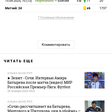
15.09.2025, 10 (13)
Нефтехимик
—
Енисей
1:0
71`
20
Матчей: 24
x6
1737
? Условные обозначения
Комментировать
ЧИТАТЬ ЕЩЕ
АЛЬФА-БАНК РПЛ
Зенит - Сочи. Интервью Амира
Батырева после матча (видео). МИР
Российская Премьер-Лига. Футбол
25 ноября 2023 18:21
АЛЬФА-БАНК РПЛ
«Сочи» рассчитывает на Батырева,
Мартового и Шипунова, они в обойме» —