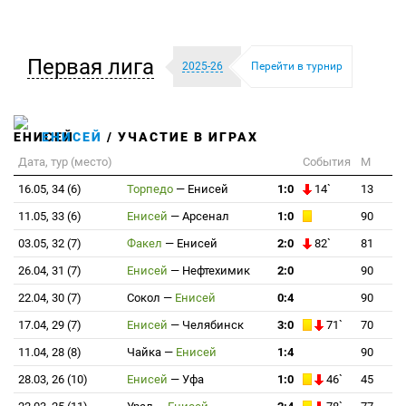
Первая лига
2025-26
Перейти в турнир
ЕНИСЕЙ
/ УЧАСТИЕ В ИГРАХ
Дата, тур (место)
События
М
16.05, 34 (6)
Торпедо
—
Енисей
1:0
14`
13
11.05, 33 (6)
Енисей
—
Арсенал
1:0
90
03.05, 32 (7)
Факел
—
Енисей
2:0
82`
81
26.04, 31 (7)
Енисей
—
Нефтехимик
2:0
90
22.04, 30 (7)
Сокол
—
Енисей
0:4
90
17.04, 29 (7)
Енисей
—
Челябинск
3:0
71`
70
11.04, 28 (8)
Чайка
—
Енисей
1:4
90
28.03, 26 (10)
Енисей
—
Уфа
1:0
46`
45