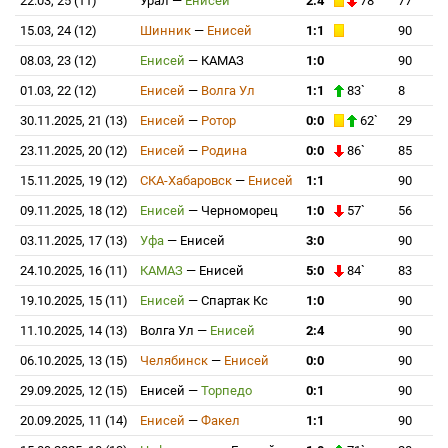
22.03, 25 (11)
Урал
—
Енисей
2:4
78`
77
15.03, 24 (12)
Шинник
—
Енисей
1:1
90
08.03, 23 (12)
Енисей
—
КАМАЗ
1:0
90
01.03, 22 (12)
Енисей
—
Волга Ул
1:1
83`
8
30.11.2025, 21 (13)
Енисей
—
Ротор
0:0
62`
29
23.11.2025, 20 (12)
Енисей
—
Родина
0:0
86`
85
15.11.2025, 19 (12)
СКА-Хабаровск
—
Енисей
1:1
90
09.11.2025, 18 (12)
Енисей
—
Черноморец
1:0
57`
56
03.11.2025, 17 (13)
Уфа
—
Енисей
3:0
90
24.10.2025, 16 (11)
КАМАЗ
—
Енисей
5:0
84`
83
19.10.2025, 15 (11)
Енисей
—
Спартак Кс
1:0
90
11.10.2025, 14 (13)
Волга Ул
—
Енисей
2:4
90
06.10.2025, 13 (15)
Челябинск
—
Енисей
0:0
90
29.09.2025, 12 (15)
Енисей
—
Торпедо
0:1
90
20.09.2025, 11 (14)
Енисей
—
Факел
1:1
90