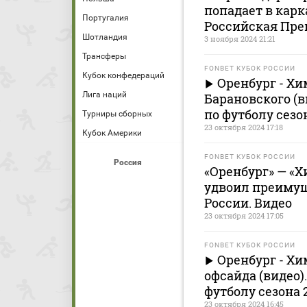
попадает в карк
Португалия
Российская Пре
Шотландия
3 ноября 2024 21:21
Трансферы
FONBET КУБОК РОССИИ
Кубок конфедераций
Оренбург - Хим
Лига наций
Барановского (в
по футболу сезон
Турниры сборных
23 октября 2024 17:18
Кубок Америки
FONBET КУБОК РОССИИ
Россия
«Оренбург» — «Х
удвоил преимущ
России. Видео
23 октября 2024 17:05
FONBET КУБОК РОССИИ
Оренбург - Хи
офсайда (видео)
футболу сезона 2
23 октября 2024 16:45