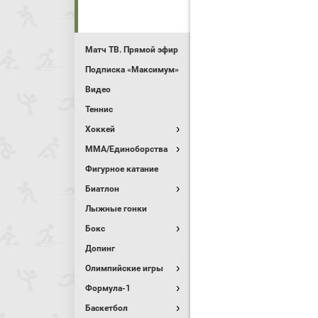
Матч ТВ. Прямой эфир
Подписка «Максимум»
Видео
Теннис
Хоккей
MMA/Единоборства
Фигурное катание
Биатлон
Лыжные гонки
Бокс
Допинг
Олимпийские игры
Формула-1
Баскетбол