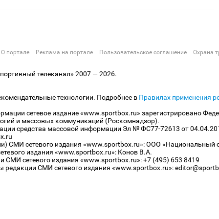
О портале
Реклама на портале
Пользовательское соглашение
Охрана т
ортивный телеканал» 2007 — 2026.
екомендательные технологии. Подробнее в
Правилах применения р
рмации сетевое издание «www.sportbox.ru» зарегистрировано Феде
огий и массовых коммуникаций (Роскомнадзор).
рации средства массовой информации Эл № ФС77-72613 от 04.04.20
x.ru
ли) СМИ сетевого издания «www.sportbox.ru»: ООО «Национальный 
тевого издания «www.sportbox.ru»: Конов В.А.
 СМИ сетевого издания «www.sportbox.ru»: +7 (495) 653 8419
 редакции СМИ сетевого издания «www.sportbox.ru»: editor@sportb