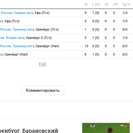
М
Г (П)
АГ
НП
Пр/У
 России. Первая лига
, Уфа (П/з)
9
1 (0)
0
0
1/0
ии
, Уфа (П/з)
5
0 (0)
0
0
1/0
 России. Премьер-лига
, Оренбург (П/з)
1
0 (0)
0
0
0/0
ии. Вторая лига
, Оренбург-2 (П/з)
3
1 (0)
0
0
1/0
 России. Премьер-лига
, Оренбург (Нап)
13
0 (0)
0
0
0/0
ии
, Оренбург (Нап)
6
1 (0)
0
0
0/0
ЕЩЕ
Комментировать
ренбург. Барановский