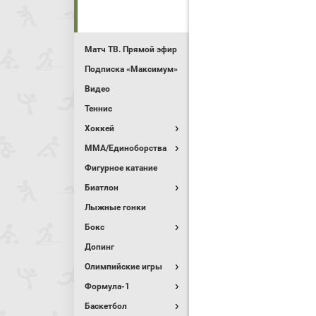
Матч ТВ. Прямой эфир
Подписка «Максимум»
Видео
Теннис
Хоккей
MMA/Единоборства
Фигурное катание
Биатлон
Лыжные гонки
Бокс
Допинг
Олимпийские игры
Формула-1
Баскетбол