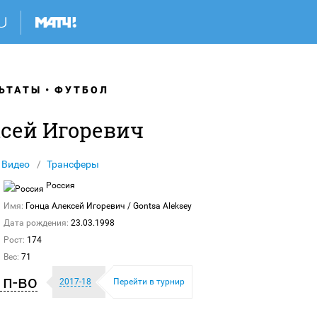
ЬТАТЫ
ФУТБОЛ
ксей Игоревич
Видео
Трансферы
Россия
Имя:
Гонца Алексей Игоревич
/ Gontsa Aleksey
Дата рождения:
23.03.1998
Рост:
174
Вес:
71
п-во
2017-18
Перейти в турнир