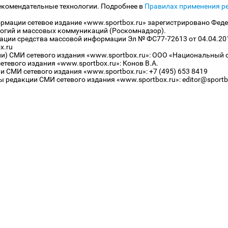
екомендательные технологии. Подробнее в
Правилах применения р
рмации сетевое издание «www.sportbox.ru» зарегистрировано Феде
огий и массовых коммуникаций (Роскомнадзор).
рации средства массовой информации Эл № ФС77-72613 от 04.04.20
x.ru
ли) СМИ сетевого издания «www.sportbox.ru»: ООО «Национальный 
тевого издания «www.sportbox.ru»: Конов В.А.
 СМИ сетевого издания «www.sportbox.ru»: +7 (495) 653 8419
 редакции СМИ сетевого издания «www.sportbox.ru»: editor@sportb