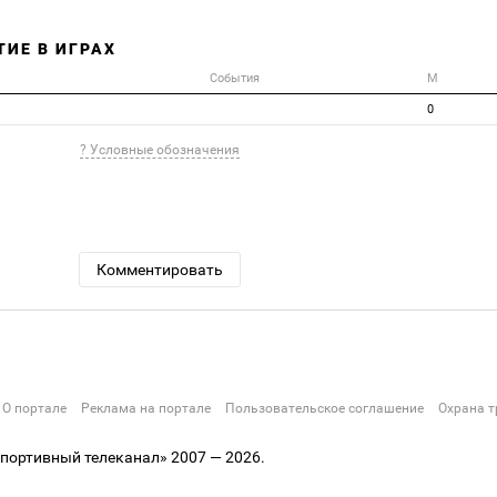
ТИЕ В ИГРАХ
События
М
0
? Условные обозначения
Комментировать
О портале
Реклама на портале
Пользовательское соглашение
Охрана т
ортивный телеканал» 2007 — 2026.