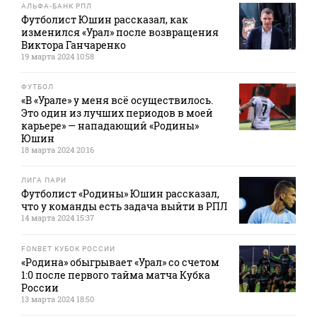
АЛЬФА-БАНК РПЛ
Футболист Юшин рассказал, как
изменился «Урал» после возвращения
Виктора Ганчаренко
19 марта 2024 10:58
ФУТБОЛ
«В «Урале» у меня всё осуществилось.
Это один из лучших периодов в моей
карьере» — нападающий «Родины»
Юшин
18 марта 2024 20:16
ЛИГА ПАРИ
Футболист «Родины» Юшин рассказал,
что у команды есть задача выйти в РПЛ
14 марта 2024 15:37
FONBET КУБОК РОССИИ
«Родина» обыгрывает «Урал» со счетом
1:0 после первого тайма матча Кубка
России
13 марта 2024 18:50