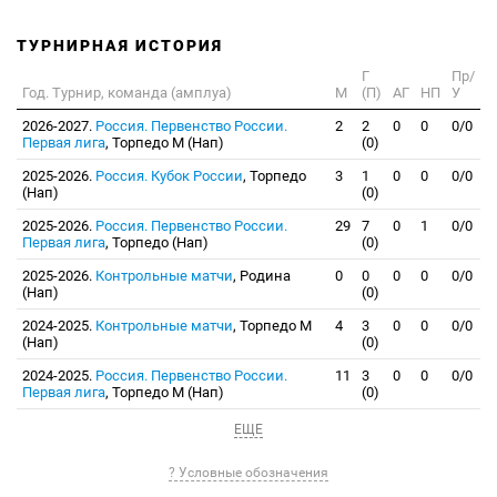
ТУРНИРНАЯ ИСТОРИЯ
Г
Пр/
Год. Турнир, команда (амплуа)
М
(П)
АГ
НП
У
2026-2027.
Россия. Первенство России.
2
2
0
0
0/0
Первая лига
, Торпедо М (Нап)
(0)
2025-2026.
Россия. Кубок России
, Торпедо
3
1
0
0
0/0
(Нап)
(0)
2025-2026.
Россия. Первенство России.
29
7
0
1
0/0
Первая лига
, Торпедо (Нап)
(0)
2025-2026.
Контрольные матчи
, Родина
0
0
0
0
0/0
(Нап)
(0)
2024-2025.
Контрольные матчи
, Торпедо М
4
3
0
0
0/0
(Нап)
(0)
2024-2025.
Россия. Первенство России.
11
3
0
0
0/0
Первая лига
, Торпедо М (Нап)
(0)
ЕЩЕ
? Условные обозначения