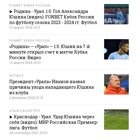
FONBET КУБОК РОССИИ
Родина - Урал. 1:0. Гол Александра
Юшина (видео). FONBET Кубок России
по футболу сезона 2023 - 2024 гг. Футбол
13 марта 2024 18:11
FONBET КУБОК РОССИИ
«Родина» — «Урал» — 1:0. Юшин на 7‑й
минуте открыл счет в матче Кубка
России. Видео
13 марта 2024 18:10
ФУТБОЛ
Президент «Урала» Иванов назвал
причины ухода нападающего Юшина
из клуба
2 февраля 2024 21:31
АЛЬФА-БАНК РПЛ
Краснодар - Урал. Удар Юшина через
себя (видео). МИР Российская Премьер-
лига. Футбол
24 сентября 2023 20:53