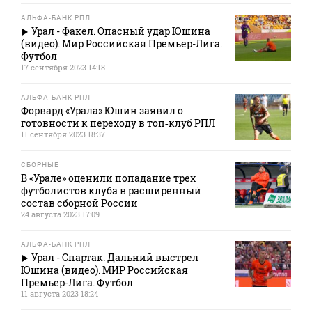
АЛЬФА-БАНК РПЛ
Урал - Факел. Опасный удар Юшина
(видео). Мир Российская Премьер-Лига.
Футбол
17 сентября 2023 14:18
АЛЬФА-БАНК РПЛ
Форвард «Урала» Юшин заявил о
готовности к переходу в топ‑клуб РПЛ
11 сентября 2023 18:37
СБОРНЫЕ
В «Урале» оценили попадание трех
футболистов клуба в расширенный
состав сборной России
24 августа 2023 17:09
АЛЬФА-БАНК РПЛ
Урал - Спартак. Дальний выстрел
Юшина (видео). МИР Российская
Премьер-Лига. Футбол
11 августа 2023 18:24