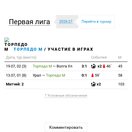
Первая лига
2026-27
Перейти в турнир
ТОРПЕДО М
/ УЧАСТИЕ В ИГРАХ
Дата, тур (место)
События
М
19.07, 02 (3)
Торпедо М
—
Волга Ул
3:1
x2
46`
45
13.07, 01 (8)
Урал
—
Торпедо М
0:1
59`
58
Матчей: 2
x2
103
? Условные обозначения
Комментировать