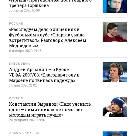
тренера Горшкова
18 июня 2021 08:50
РОССИЯ
«Расследуем дело о хищениях в
футбольном клубе «Спартак», надо
встретиться». Разговор с Алексеем
Медведевым
6 ноября 2020 09:47
КУБОК УЕФА
Андрей Аршавин — о Кубке
УЕФА-2007/08: «Благодаря голу в
Марселе появилась надежда»
14 мая 2020 21:02
ФУТБОЛ
Константин Зырянов: «Надо уяснить
одно — лимит никак не помогает
молодым играть лучше»
24 февраля 2020 09:16
АЛЬФА-БАНК РПЛ