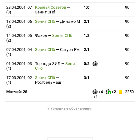
28.04.2001, 07
Крылья Советов
—
1:0
90
(3)
Зенит СПб
18.04.2001, 06
Зенит СПб
—
Динамо М
2:1
90
(2)
14.04.2001, 05
Факел
—
Зенит СПб
1:2
90
(2)
07.04.2001, 04
Зенит СПб
—
Сатурн Рм
2:1
90
(4)
01.04.2001, 03
Торпедо-ЗИЛ
—
Зенит
0:2
90
(4)
СПб
17.03.2001, 02
Зенит СПб
—
3:1
90
(4)
Ростсельмаш
Матчей: 28
x4
x2
2250
x1
? Условные обозначения