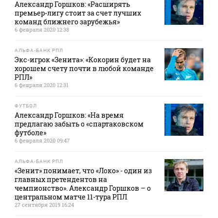
Александр Горшков: «Расширять
премьер-лигу стоит за счет лучших
команд ближнего зарубежья»
6 февраля 2020 12:38
АЛЬФА-БАНК РПЛ
Экс-игрок «Зенита»: «Кокорин будет на
хорошем счету почти в любой команде
РПЛ»
6 февраля 2020 12:31
ФУТБОЛ
Александр Горшков: «На время
предлагаю забыть о «спартаковском
футболе»
6 февраля 2020 09:47
АЛЬФА-БАНК РПЛ
«Зенит» понимает, что «Локо» - один из
главных претендентов на
чемпионство». Александр Горшков – о
центральном матче 11-тура РПЛ
27 сентября 2019 16:24