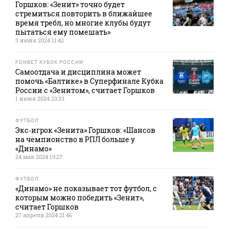
Горшков: «Зенит» точно будет
стремиться повторить в ближайшее
время требл, но многие клубы будут
пытаться ему помешать»
3 июня 2024 11:42
FONBET КУБОК РОССИИ
Самоотдача и дисциплина может
помочь «Балтике» в Суперфинале Кубка
России с «Зенитом», считает Горшков
1 июня 2024 23:33
ФУТБОЛ
Экс‑игрок «Зенита» Горшков: «Шансов
на чемпионство в РПЛ больше у
«Динамо»
24 мая 2024 19:27
ФУТБОЛ
«Динамо» не показывает тот футбол, с
которым можно победить «Зенит»,
считает Горшков
27 апреля 2024 21:46