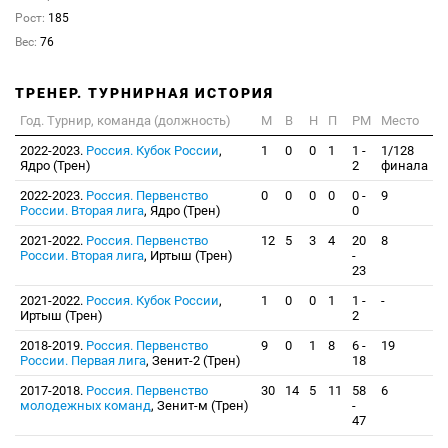
Рост:
185
Вес:
76
ТРЕНЕР. ТУРНИРНАЯ ИСТОРИЯ
Год. Турнир, команда (должность)
М
В
Н
П
РМ
Место
2022-2023.
Россия. Кубок России
,
1
0
0
1
1 -
1/128
Ядро (Трен)
2
финала
2022-2023.
Россия. Первенство
0
0
0
0
0 -
9
России. Вторая лига
, Ядро (Трен)
0
2021-2022.
Россия. Первенство
12
5
3
4
20
8
России. Вторая лига
, Иртыш (Трен)
-
23
2021-2022.
Россия. Кубок России
,
1
0
0
1
1 -
-
Иртыш (Трен)
2
2018-2019.
Россия. Первенство
9
0
1
8
6 -
19
России. Первая лига
, Зенит-2 (Трен)
18
2017-2018.
Россия. Первенство
30
14
5
11
58
6
молодежных команд
, Зенит-м (Трен)
-
47