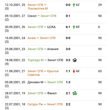
12.10.2001, 25
Зенит СПб
—
0:0
62`
29
(3)
Локомотив М
09.10.2001, 27
Сокол
—
Зенит СПб
0:1
90
(2)
30.09.2001, 26
Зенит СПб
—
ЦСКА
6:1
85`
6
(3)
16.09.2001, 24
Анжи
—
Зенит СПб
0:0
90
(3)
25.08.2001, 23
Зенит СПб
—
Алания
3:0
90
(3)
18.08.2001, 22
Торпедо М
—
Зенит СПб
3:2
90
(4)
11.08.2001, 21
Зенит СПб
—
Крылья
1:1
66`
65
(2)
Советов
05.08.2001, 20
Динамо М
—
Зенит СПб
1:3
90
(2)
28.07.2001, 19
Зенит СПб
—
Факел
2:1
90
(2)
22.07.2001, 18
Сатурн Рм
—
Зенит СПб
2:2
90
(3)