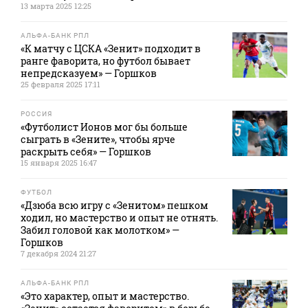
13 марта 2025 12:25
АЛЬФА-БАНК РПЛ
«К матчу с ЦСКА «Зенит» подходит в
ранге фаворита, но футбол бывает
непредсказуем» — Горшков
25 февраля 2025 17:11
РОССИЯ
«Футболист Ионов мог бы больше
сыграть в «Зените», чтобы ярче
раскрыть себя» — Горшков
15 января 2025 16:47
ФУТБОЛ
«Дзюба всю игру с «Зенитом» пешком
ходил, но мастерство и опыт не отнять.
Забил головой как молотком» —
Горшков
7 декабря 2024 21:27
АЛЬФА-БАНК РПЛ
«Это характер, опыт и мастерство.