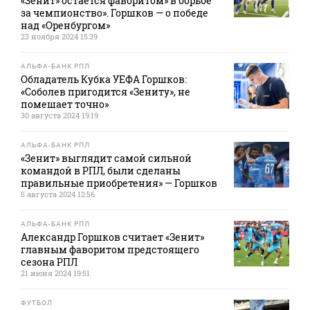
«Зенит» остается фаворитом» в борьбе
за чемпионство». Горшков — о победе
над «Оренбургом»
23 ноября 2024 15:39
АЛЬФА-БАНК РПЛ
Обладатель Кубка УЕФА Горшков:
«Соболев пригодится «Зениту», не
помешает точно»
30 августа 2024 19:19
АЛЬФА-БАНК РПЛ
«Зенит» выглядит самой сильной
командой в РПЛ, были сделаны
правильные приобретения» — Горшков
5 августа 2024 12:56
АЛЬФА-БАНК РПЛ
Александр Горшков считает «Зенит»
главным фаворитом предстоящего
сезона РПЛ
21 июня 2024 19:51
ФУТБОЛ