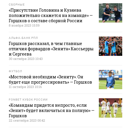
СБОРНЫЕ
«Присутствие Головина и Кузяева
положительно скажется на команде» —
Горшков о составе сборной России
8 ноября 2023 15:59
АЛЬФА-БАНК РПЛ
Горшков рассказал, в чем главные
отличия форвардов «Зенита» Кассьерры
и Сергеева
30 октября 2023 10:43
ФУТБОЛ
«Мостовой необходим «Зениту». Он
будет еще прогрессировать» — Горшков
11 октября 2023 10:16
FONBET КУБОК РОССИИ
«Командам придется непросто, если
«Зенит» будет включаться на полную» —
Горшков
22 сентября 2023 00:42