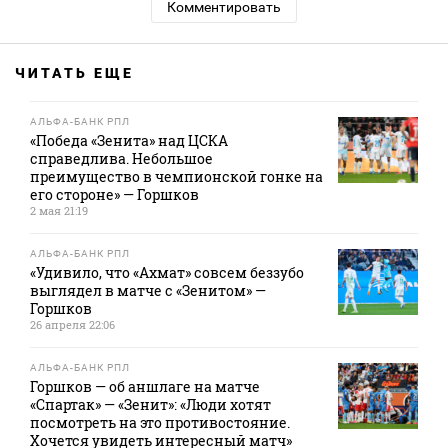
Комментировать
ЧИТАТЬ ЕЩЕ
АЛЬФА-БАНК РПЛ
«Победа «Зенита» над ЦСКА
справедлива. Небольшое
преимущество в чемпионской гонке на
его стороне» — Горшков
2 мая 21:19
АЛЬФА-БАНК РПЛ
«Удивило, что «Ахмат» совсем беззубо
выглядел в матче с «Зенитом» —
Горшков
26 апреля 22:06
АЛЬФА-БАНК РПЛ
Горшков — об аншлаге на матче
«Спартак» — «Зенит»: «Люди хотят
посмотреть на это противостояние.
Хочется увидеть интересный матч»