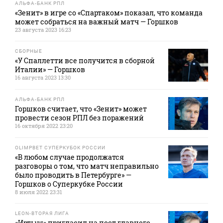
АЛЬФА-БАНК РПЛ
«Зенит» в игре со «Спартаком» показал, что команда
может собраться на важный матч — Горшков
23 августа 2023 16:23
СБОРНЫЕ
«У Спаллетти все получится в сборной
Италии» — Горшков
16 августа 2023 13:30
АЛЬФА-БАНК РПЛ
Горшков считает, что «Зенит» может
провести сезон РПЛ без поражений
16 октября 2022 23:20
OLIMPBET СУПЕРКУБОК РОССИИ
«В любом случае продолжатся
разговоры о том, что матч неправильно
было проводить в Петербурге» —
Горшков о Суперкубке России
8 июля 2022 23:31
LEON-ВТОРАЯ ЛИГА
«Иртыш» пригласил на пост главного