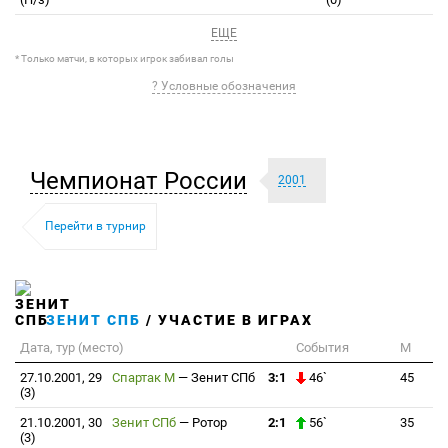
ЕЩЕ
* Только матчи, в которых игрок забивал голы
? Условные обозначения
Чемпионат России
2001
Перейти в турнир
ЗЕНИТ СПБ
/ УЧАСТИЕ В ИГРАХ
Дата, тур (место)
События
М
27.10.2001, 29
Спартак М
—
Зенит СПб
3:1
46`
45
(3)
21.10.2001, 30
Зенит СПб
—
Ротор
2:1
56`
35
(3)