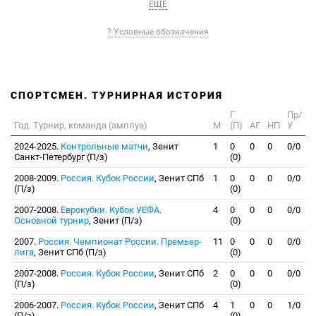
ЕЩЕ
? Условные обозначения
СПОРТСМЕН. ТУРНИРНАЯ ИСТОРИЯ
Г
Пр/
Год. Турнир, команда (амплуа)
М
(П)
АГ
НП
У
2024-2025.
Контрольные матчи
, Зенит
1
0
0
0
0/0
Санкт-Петербург (П/з)
(0)
2008-2009.
Россия. Кубок России
, Зенит СПб
1
0
0
0
0/0
(П/з)
(0)
2007-2008.
Еврокубки. Кубок УЕФА.
4
0
0
0
0/0
Основной турнир
, Зенит (П/з)
(0)
2007.
Россия. Чемпионат России. Премьер-
11
0
0
0
0/0
лига
, Зенит СПб (П/з)
(0)
2007-2008.
Россия. Кубок России
, Зенит СПб
2
0
0
0
0/0
(П/з)
(0)
2006-2007.
Россия. Кубок России
, Зенит СПб
4
1
0
0
1/0
(П/з)
(0)