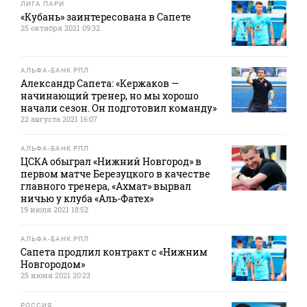
ЛИГА ПАРИ
«Кубань» заинтересована в Сапете
25 октября 2021 09:32
АЛЬФА-БАНК РПЛ
Александр Сапета: «Кержаков —
начинающий тренер, но мы хорошо
начали сезон. Он подготовил команду»
22 августа 2021 16:07
АЛЬФА-БАНК РПЛ
ЦСКА обыграл «Нижний Новгород» в
первом матче Березуцкого в качестве
главного тренера, «Ахмат» вырвал
ничью у клуба «Аль-Фатех»
19 июля 2021 18:52
АЛЬФА-БАНК РПЛ
Сапета продлил контракт с «Нижним
Новгородом»
25 июня 2021 20:23
РОССИЯ