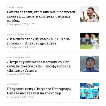
ТРАНСФЕРЫ
Сапета заявил, что в ближайшее время
может подписать контракт с новым
клубом
11 февраля 2024 14:47
АЛЬФА-БАНК РПЛ
«Чемпионство «Динамо» в РПЛ не за
горами» — Александр Сапета
11 февраля 2024 12:03
АЛЬФА-БАНК РПЛ
«Петреску обижался постоянно. Вел
себя не по‑мужски» — экс‑футболист
«Динамо» Сапета
2 ноября 2023 19:01
ФУТБОЛ
Полузащитник «Нижнего Новгорода»
Сапета выставлен на трансфер
21 декабря 2021 17:48