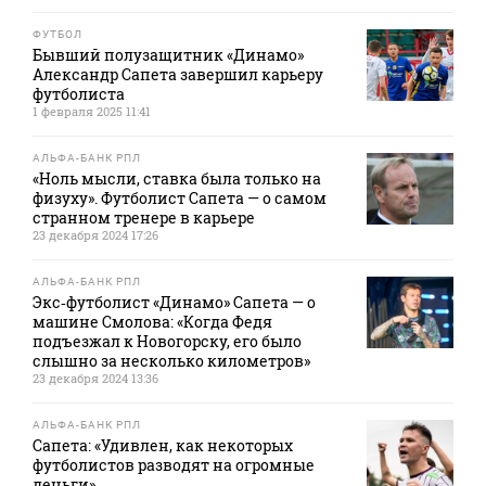
ФУТБОЛ
Бывший полузащитник «Динамо»
Александр Сапета завершил карьеру
футболиста
1 февраля 2025 11:41
АЛЬФА-БАНК РПЛ
«Ноль мысли, ставка была только на
физуху». Футболист Сапета — о самом
странном тренере в карьере
23 декабря 2024 17:26
АЛЬФА-БАНК РПЛ
Экс‑футболист «Динамо» Сапета — о
машине Смолова: «Когда Федя
подъезжал к Новогорску, его было
слышно за несколько километров»
23 декабря 2024 13:36
АЛЬФА-БАНК РПЛ
Сапета: «Удивлен, как некоторых
футболистов разводят на огромные
деньги»