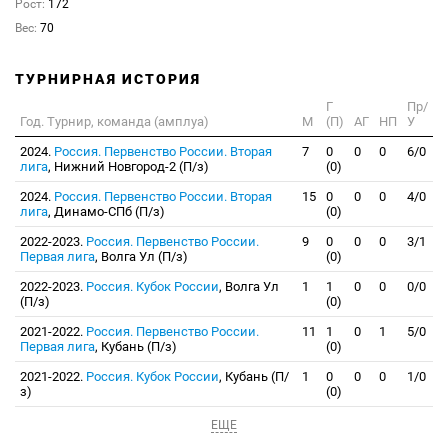
Рост:
172
Вес:
70
ТУРНИРНАЯ ИСТОРИЯ
Г
Пр/
Год. Турнир, команда (амплуа)
М
(П)
АГ
НП
У
2024.
Россия. Первенство России. Вторая
7
0
0
0
6/0
лига
, Нижний Новгород-2 (П/з)
(0)
2024.
Россия. Первенство России. Вторая
15
0
0
0
4/0
лига
, Динамо-СПб (П/з)
(0)
2022-2023.
Россия. Первенство России.
9
0
0
0
3/1
Первая лига
, Волга Ул (П/з)
(0)
2022-2023.
Россия. Кубок России
, Волга Ул
1
1
0
0
0/0
(П/з)
(0)
2021-2022.
Россия. Первенство России.
11
1
0
1
5/0
Первая лига
, Кубань (П/з)
(0)
2021-2022.
Россия. Кубок России
, Кубань (П/
1
0
0
0
1/0
з)
(0)
ЕЩЕ