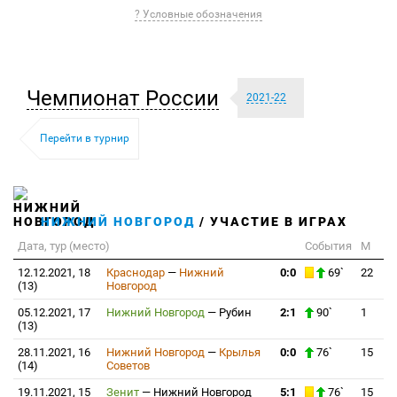
? Условные обозначения
Чемпионат России
2021-22
Перейти в турнир
НИЖНИЙ НОВГОРОД
/ УЧАСТИЕ В ИГРАХ
Дата, тур (место)
События
М
12.12.2021, 18
Краснодар
—
Нижний
0:0
69`
22
(13)
Новгород
05.12.2021, 17
Нижний Новгород
—
Рубин
2:1
90`
1
(13)
28.11.2021, 16
Нижний Новгород
—
Крылья
0:0
76`
15
(14)
Советов
19.11.2021, 15
Зенит
—
Нижний Новгород
5:1
76`
15