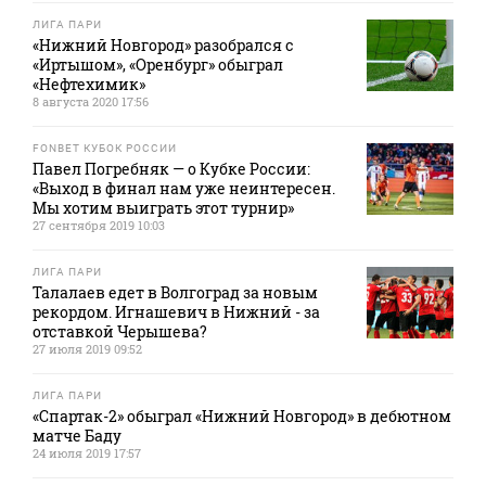
ЛИГА ПАРИ
«Нижний Новгород» разобрался с
«Иртышом», «Оренбург» обыграл
«Нефтехимик»
8 августа 2020 17:56
FONBET КУБОК РОССИИ
Павел Погребняк — о Кубке России:
«Выход в финал нам уже неинтересен.
Мы хотим выиграть этот турнир»
27 сентября 2019 10:03
ЛИГА ПАРИ
Талалаев едет в Волгоград за новым
рекордом. Игнашевич в Нижний - за
отставкой Черышева?
27 июля 2019 09:52
ЛИГА ПАРИ
«Спартак-2» обыграл «Нижний Новгород» в дебютном
матче Баду
24 июля 2019 17:57