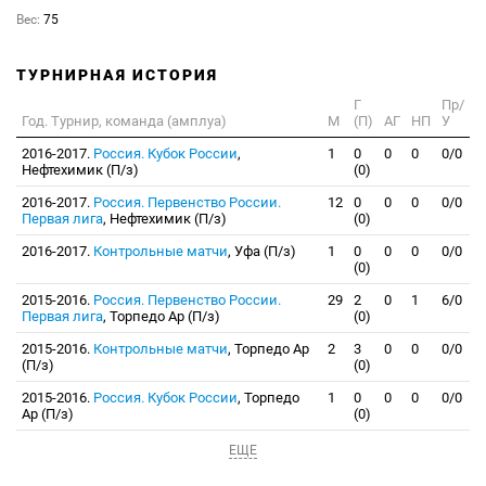
Вес:
75
ТУРНИРНАЯ ИСТОРИЯ
Г
Пр/
Год. Турнир, команда (амплуа)
М
(П)
АГ
НП
У
2016-2017.
Россия. Кубок России
,
1
0
0
0
0/0
Нефтехимик (П/з)
(0)
2016-2017.
Россия. Первенство России.
12
0
0
0
0/0
Первая лига
, Нефтехимик (П/з)
(0)
2016-2017.
Контрольные матчи
, Уфа (П/з)
1
0
0
0
0/0
(0)
2015-2016.
Россия. Первенство России.
29
2
0
1
6/0
Первая лига
, Торпедо Ар (П/з)
(0)
2015-2016.
Контрольные матчи
, Торпедо Ар
2
3
0
0
0/0
(П/з)
(0)
2015-2016.
Россия. Кубок России
, Торпедо
1
0
0
0
0/0
Ар (П/з)
(0)
ЕЩЕ