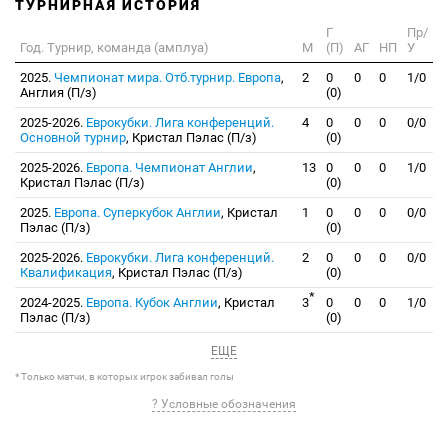
ТУРНИРНАЯ ИСТОРИЯ
Г
Пр/
Год. Турнир, команда (амплуа)
М
(П)
АГ
НП
У
2025.
Чемпионат мира. Отб.турнир. Европа
,
2
0
0
0
1/0
Англия (П/з)
(0)
2025-2026.
Еврокубки. Лига конференций.
4
0
0
0
0/0
Основной турнир
, Кристал Пэлас (П/з)
(0)
2025-2026.
Европа. Чемпионат Англии
,
13
0
0
0
1/0
Кристал Пэлас (П/з)
(0)
2025.
Европа. Суперкубок Англии
, Кристал
1
0
0
0
0/0
Пэлас (П/з)
(0)
2025-2026.
Еврокубки. Лига конференций.
2
0
0
0
0/0
Квалификация
, Кристал Пэлас (П/з)
(0)
*
2024-2025.
Европа. Кубок Англии
, Кристал
3
0
0
0
1/0
Пэлас (П/з)
(0)
ЕЩЕ
* Только матчи, в которых игрок забивал голы
? Условные обозначения