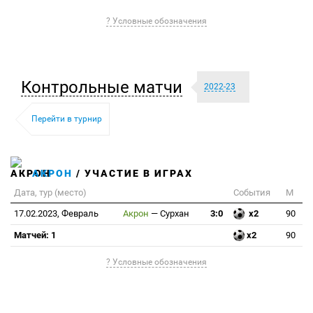
? Условные обозначения
Контрольные матчи
2022-23
Перейти в турнир
АКРОН
/ УЧАСТИЕ В ИГРАХ
Дата, тур (место)
События
М
17.02.2023, Февраль
Акрон
—
Сурхан
3:0
x2
90
Матчей: 1
x2
90
? Условные обозначения