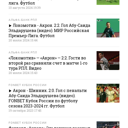
лига. Футбол
10 августа 2024 19:39
АЛЬФА-БАНК РПЛ
Локомотив - Акрон. 2:2. Гол Абу-Саида
Эльдарушева (видео). МИР Российская
Премьер-Лига. Футбол
20 июля 2024 15:44
АЛЬФА-БАНК РПЛ
«Локомотив» — «Акрон» — 2:2. Гости во
второй раз сравняли счет в матче 1‑го
тура РПЛ. Видео
20 июля 2024 15:43
FONBET КУБОК РОССИИ
Акрон - Шинник. 2:0. Гол с пенальти
Абу-Саида Эльдарушева (видео).
FONBET Кубок России по футболу
сезона 2023-2024 гг. Футбол
19 октября 2023 17:45
FONBET КУБОК РОССИИ