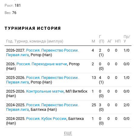
Рост:
181
Вес:
76
ТУРНИРНАЯ ИСТОРИЯ
Г
Пр/
Год. Турнир, команда (амплуа)
М
(П)
АГ
НП
У
2026-2027.
Россия. Первенство России.
4
2
0
0
1/0
Первая лига
, Ротор (Нап)
(1)
2026.
Россия. Переходные матчи
, Ротор
2
0
0
0
0/0
(Нап)
(0)
2025-2026.
Россия. Первенство России.
13
4
0
0
1/0
Первая лига
, Ротор (Нап)
(1)
2025-2026.
Контрольные матчи
, МЛ Витебск
1
0
0
0
0/0
(Нап)
(0)
2024-2025.
Россия. Первенство России.
25
3
0
0
2/0
Первая лига
, Балтика (Нап)
(0)
2024-2025.
Россия. Кубок России
, Балтика
1
0
0
0
0/0
(Нап)
(0)
ЕЩЕ