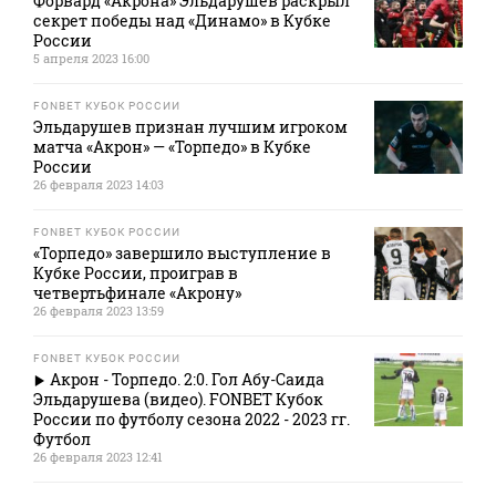
Форвард «Акрона» Эльдарушев раскрыл
секрет победы над «Динамо» в Кубке
России
5 апреля 2023 16:00
FONBET КУБОК РОССИИ
Эльдарушев признан лучшим игроком
матча «Акрон» — «Торпедо» в Кубке
России
26 февраля 2023 14:03
FONBET КУБОК РОССИИ
«Торпедо» завершило выступление в
Кубке России, проиграв в
четвертьфинале «Акрону»
26 февраля 2023 13:59
FONBET КУБОК РОССИИ
Акрон - Торпедо. 2:0. Гол Абу-Саида
Эльдарушева (видео). FONBET Кубок
России по футболу сезона 2022 - 2023 гг.
Футбол
26 февраля 2023 12:41