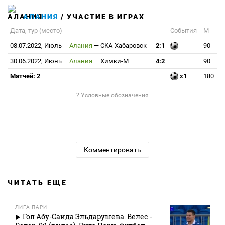
АЛАНИЯ
/ УЧАСТИЕ В ИГРАХ
Дата, тур (место)
События
М
08.07.2022, Июль
Алания
—
СКА-Хабаровск
2:1
90
30.06.2022, Июнь
Алания
—
Химки-М
4:2
90
Матчей: 2
x1
180
? Условные обозначения
Комментировать
ЧИТАТЬ ЕЩЕ
ЛИГА ПАРИ
Гол Абу-Саида Эльдарушева. Велес -