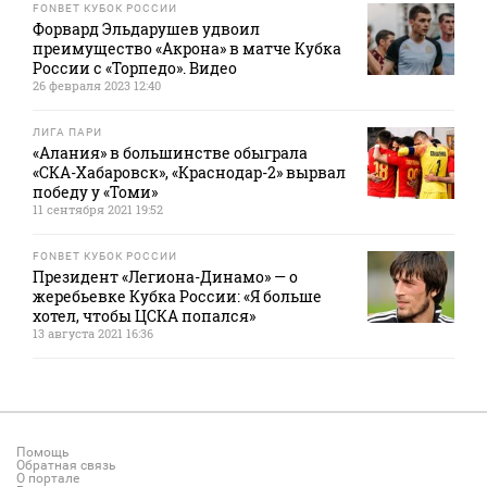
FONBET КУБОК РОССИИ
Форвард Эльдарушев удвоил
преимущество «Акрона» в матче Кубка
России с «Торпедо». Видео
26 февраля 2023 12:40
ЛИГА ПАРИ
«Алания» в большинстве обыграла
«СКА-Хабаровск», «Краснодар-2» вырвал
победу у «Томи»
11 сентября 2021 19:52
FONBET КУБОК РОССИИ
Президент «Легиона-Динамо» — о
жеребьевке Кубка России: «Я больше
хотел, чтобы ЦСКА попался»
13 августа 2021 16:36
Помощь
Обратная связь
О портале