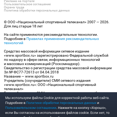
Реклама на портале
Пользовательское соглашение
Охрана труда
Политика обработки персональных данных
© ООО «Национальный спортивный телеканал» 2007 — 2026.
Для лиц старше 18 лет
На сайте применяются рекомендательные технологии.
Подробнее в
Правилах применения рекомендательных
технологий
Средство массовой информации сетевое издание
«www.sportbox.ru» зарегистрировано Федеральной службой
по надзору в сфере связи, информационных технологий
и массовых коммуникаций (Роскомнадзор).
Свидетельство о регистрации средства массовой информации
Эл № ФС77-72613 от 04.04.2018
Название — www.sportbox.ru
Учредитель (соучредители) СМИ сетевого издания
«www.sportbox.ru»: ООО «Национальный спортивный
телеканал»
Главный редактор СМИ сетевого издания «www.sportbox.ru»:
Конов В.А.
Мы используем файлы Сookie для корректной работы веб-сайта.
Номер телефона редакции СМИ сетевого издания
Подробнее в
Политике обработки персональных данных
и
«www.sportbox.ru»: +7 (495) 653 8419
Пользовательском соглашении
. Нажмите на кнопку «Хорошо»,
Адрес электронной почты редакции СМИ сетевого издания
если Вы согласны на использование файлов cookie. Если нет, то
«www.sportbox.ru»: editor@sportbox.ru