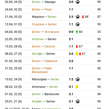
03.05, 34 (5)
Бетис
—
Овьедо
3:0
90
24.04, 32 (5)
Бетис
—
Реал
1:1
90
21.04, 33 (5)
Жирона
—
Бетис
2:3
88`
87
12.04, 31 (5)
Осасуна
—
Бетис
1:1
90
04.04, 30 (5)
Бетис
—
Эспаньол
0:0
66`
25
22.03, 29 (5)
Атлетик
—
Бетис
2:1
90
15.03, 28 (5)
Бетис
—
Сельта
1:1
67`
66
08.03, 27 (5)
Хетафе
—
Бетис
2:0
61`
60
01.03, 26 (5)
Бетис
—
Севилья
2:2
90
21.02, 25 (5)
Бетис
—
Райо
1:1
90
Вальекано
15.02, 24 (5)
Мальорка
—
Бетис
1:2
90
08.02, 23 (5)
Атлетико
—
Бетис
0:1
90
01.02, 22 (5)
Бетис
—
Валенсия
2:1
90
25.01, 21 (6)
Алавес
—
Бетис
2:1
90
06.12.2025, 15 (6)
Бетис
—
Барселона
3:5
90