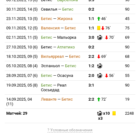
30.11.2025, 14 (5)
Севилья
—
Бетис
0:2
90
23.11.2025, 13 (5)
Бетис
—
Жирона
1:1
46`
45
09.11.2025, 12 (5)
Валенсия
—
Бетис
1:1
76`
75
02.11.2025, 11 (5)
Бетис
—
Мальорка
3:0
70`
69
27.10.2025, 10 (6)
Бетис
—
Атлетико
0:2
90
18.10.2025, 09 (5)
Вильярреал
—
Бетис
2:2
69`
68
05.10.2025, 08 (4)
Эспаньол
—
Бетис
1:2
90
28.09.2025, 07 (6)
Бетис
—
Осасуна
2:0
56`
55
19.09.2025, 05 (8)
Бетис
—
Реал
3:1
90
Сосьедад
14.09.2025, 04
Леванте
—
Бетис
2:2
72`
19
(11)
Матчей: 29
x10
2248
x3
? Условные обозначения