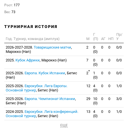
Рост:
177
Вес:
73
ТУРНИРНАЯ ИСТОРИЯ
Г
Пр/
Год. Турнир, команда (амплуа)
М
(П)
АГ
НП
У
2026-2027-2028.
Товарищеские матчи
,
2
0
0
0
0/0
Марокко (Нап)
(0)
2025.
Кубок Африки
, Марокко (Нап)
7
0
0
0
0/0
(0)
*
2025-2026.
Европа. Кубок Испании
, Бетис
2
1
0
0
0/0
(Нап)
(0)
2025-2026.
Еврокубки. Лига Европы.
12
4
0
0
1/0
Основной турнир
, Бетис (Нап)
(0)
2025-2026.
Европа. Чемпионат Испании
,
29
10
0
0
3/0
Бетис (Нап)
(0)
2024-2025.
Еврокубки. Лига конференций.
13
4
0
0
1/0
Основной турнир
, Бетис (Нап)
(0)
ЕЩЕ