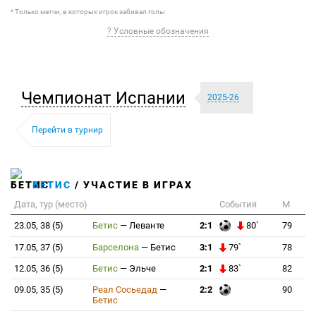
* Только матчи, в которых игрок забивал голы
? Условные обозначения
Чемпионат Испании
2025-26
Перейти в турнир
БЕТИС
/ УЧАСТИЕ В ИГРАХ
Дата, тур (место)
События
М
23.05, 38 (5)
Бетис
—
Леванте
2:1
80`
79
17.05, 37 (5)
Барселона
—
Бетис
3:1
79`
78
12.05, 36 (5)
Бетис
—
Эльче
2:1
83`
82
09.05, 35 (5)
Реал Сосьедад
—
2:2
90
Бетис