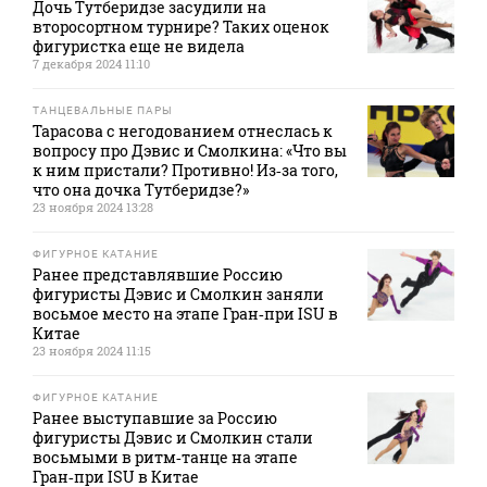
Дочь Тутберидзе засудили на
второсортном турнире? Таких оценок
фигуристка еще не видела
7 декабря 2024 11:10
ТАНЦЕВАЛЬНЫЕ ПАРЫ
Тарасова с негодованием отнеслась к
вопросу про Дэвис и Смолкина: «Что вы
к ним пристали? Противно! Из‑за того,
что она дочка Тутберидзе?»
23 ноября 2024 13:28
ФИГУРНОЕ КАТАНИЕ
Ранее представлявшие Россию
фигуристы Дэвис и Смолкин заняли
восьмое место на этапе Гран‑при ISU в
Китае
23 ноября 2024 11:15
ФИГУРНОЕ КАТАНИЕ
Ранее выступавшие за Россию
фигуристы Дэвис и Смолкин стали
восьмыми в ритм‑танце на этапе
Гран‑при ISU в Китае