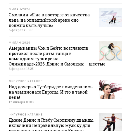
МИЛАН-2026
Смолкин: «Я не в восторге от качества
льда, на олимпийской арене оно
должно быть лучше»
6 февраля 15:16
МИЛАН-2026
Американцы Чок и Бейтс возглавили
протокол после ритм‑танца в
командном турнире на
Олимпиаде‑2026, Дэвис и Смолкин — шестые
6 февраля 13:25
ФИГУРНОЕ КАТАНИЕ
Над дочерью Тутберидзе поиздевались
на чемпионате Европы. И это в такой
день!
17 января 09:03
ФИГУРНОЕ КАТАНИЕ
Диане Дэвис и Глебу Смолкину дважды
включили неправильную музыку для
ритм‑танца на чемпионате Европы