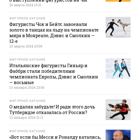
26 марта 2024 15:31
ФИГУРНОЕ КАТАНИЕ
Фигуристы Чок и Бейтс завоевали
золото в танцах на льду на чемпионате
мира в Монреале, Дэвис и Смолкин —
12‑е
23 марта 2024 23:58
ФИГУРНОЕ КАТАНИЕ
Итальянские фигуристы Гиньяр и
Фаббри стали победителями
чемпионата Европы, Дэвис и Смолкин
— восьмые
13 января 2024 23:06
ФИГУРНОЕ КАТАНИЕ
О медалях забудьте! И ради этого дочь
Тутберидзе отказалась от России?
12 января 2024 21:11
ФИГУРНОЕ КАТАНИЕ
«Вот если бы Месси и Роналду катались,