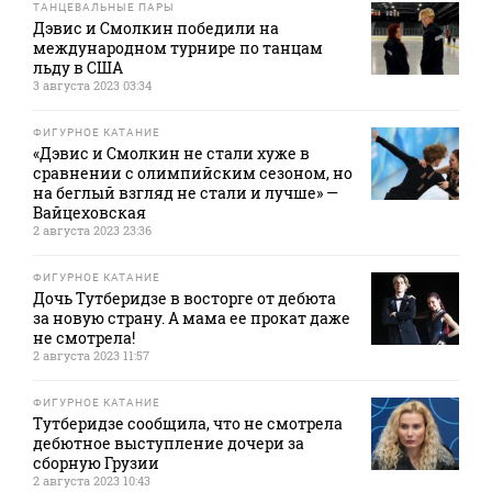
ТАНЦЕВАЛЬНЫЕ ПАРЫ
Дэвис и Смолкин победили на
международном турнире по танцам
льду в США
3 августа 2023 03:34
ФИГУРНОЕ КАТАНИЕ
«Дэвис и Смолкин не стали хуже в
сравнении с олимпийским сезоном, но
на беглый взгляд не стали и лучше» —
Вайцеховская
2 августа 2023 23:36
ФИГУРНОЕ КАТАНИЕ
Дочь Тутберидзе в восторге от дебюта
за новую страну. А мама ее прокат даже
не смотрела!
2 августа 2023 11:57
ФИГУРНОЕ КАТАНИЕ
Тутберидзе сообщила, что не смотрела
дебютное выступление дочери за
сборную Грузии
2 августа 2023 10:43