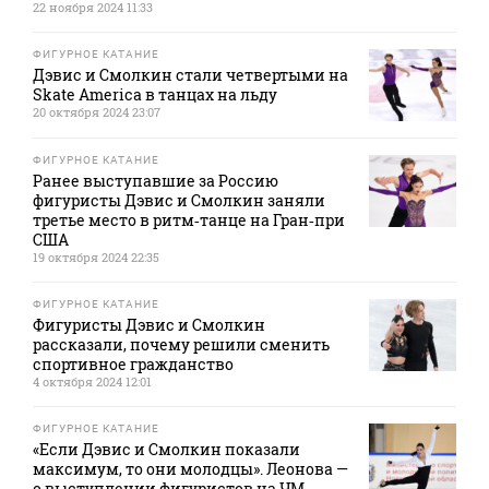
22 ноября 2024 11:33
ФИГУРНОЕ КАТАНИЕ
Дэвис и Смолкин стали четвертыми на
Skate America в танцах на льду
20 октября 2024 23:07
ФИГУРНОЕ КАТАНИЕ
Ранее выступавшие за Россию
фигуристы Дэвис и Смолкин заняли
третье место в ритм‑танце на Гран‑при
США
19 октября 2024 22:35
ФИГУРНОЕ КАТАНИЕ
Фигуристы Дэвис и Смолкин
рассказали, почему решили сменить
спортивное гражданство
4 октября 2024 12:01
ФИГУРНОЕ КАТАНИЕ
«Если Дэвис и Смолкин показали
максимум, то они молодцы». Леонова —
о выступлении фигуристов на ЧМ