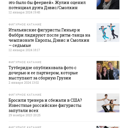
это было бы феерией». Жулин оценил
потенциал дуэта Дэвис/Смолкин
12 января 2024 19:45
ФИГУРНОЕ КАТАНИЕ
Итальянские фигуристы Гиньяр и
Фаббри лидируют после ритм‑танца на
чемпионате Европы, Дэвис и Смолкин
— седьмые
12 января 2024 18:17
ФИГУРНОЕ КАТАНИЕ
Тутберидзе опубликовала фото с
дочерью и ее партнером, которые
выступают за сборную Грузии
2 января 2024 13:02
ФИГУРНОЕ КАТАНИЕ
Бросили тренера и сбежали в США?
Известные российские фигуристы
запутали всех
29 ноября 2023 20:25
ФИГУРНОЕ КАТАНИЕ