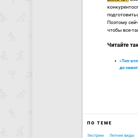
конкурентосп
подготовитьс
Поэтому сей
чтобы все-та
Читайте та
«Топ-атл
до самог
ПО ТЕМЕ
Экстрим
Летние виды