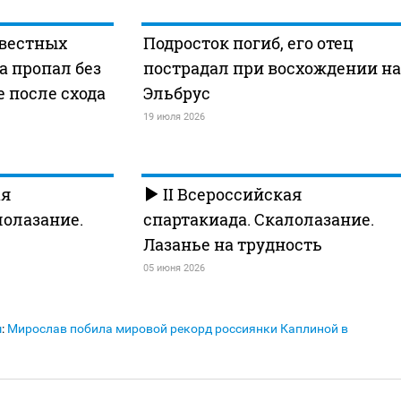
звестных
Подросток погиб, его отец
 пропал без
пострадал при восхождении на
е после схода
Эльбрус
19 июля 2026
ая
II Всероссийская
лолазание.
спартакиада. Скалолазание.
Лазанье на трудность
05 июня 2026
м
:
Мирослав побила мировой рекорд россиянки Каплиной в