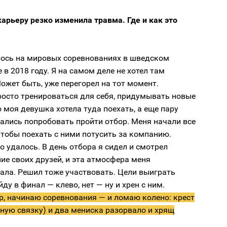
арьеру резко изменила травма. Где и как это
лось на мировых соревнованиях в шведском
 в 2018 году. Я на самом деле не хотел там
ожет быть, уже перегорел на тот момент.
росто тренироваться для себя, придумывать новые
 моя девушка хотела туда поехать, а еще пару
ались попробовать пройти отбор. Меня начали все
тобы поехать с ними потусить за компанию.
то удалось. В день отбора я сидел и смотрел
ие своих друзей, и эта атмосфера меня
ала. Решил тоже участвовать. Цели выиграть
йду в финал — клево, нет — ну и хрен с ним.
р, начинаю соревнования — и ломаю колено: крест
ную связку) и два мениска разорвало и хрящ