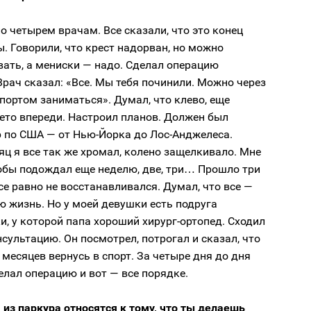
о четырем врачам. Все сказали, что это конец
. Говорили, что крест надорван, но можно
вать, а мениски — надо. Сделал операцию
Врач сказал: «Все. Мы тебя починили. Можно через
портом заниматься». Думал, что клево, еще
ето впереди. Настроил планов. Должен был
р по США — от Нью-Йорка до Лос-Анджелеса.
яц я все так же хромал, колено защелкивало. Мне
обы подождал еще неделю, две, три… Прошло три
все равно не восстанавливался. Думал, что все —
ю жизнь. Но у моей девушки есть подруга
и, у которой папа хороший хирург-ортопед. Сходил
нсультацию. Он посмотрел, потрогал и сказал, что
 месяцев вернусь в спорт. За четыре дня до дня
лал операцию и вот — все порядке.
 из паркура относятся к тому, что ты делаешь