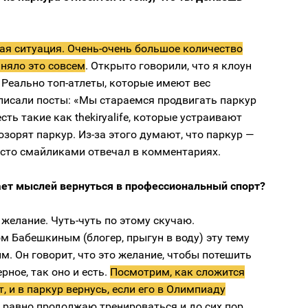
ая ситуация. Очень-очень большое количество
няло это совсем
. Открыто говорили, что я клоун
). Реально топ-атлеты, которые имеют вес
писали посты: «Мы стараемся продвигать паркур
сть такие как thekiryalife, которые устраивают
озорят паркур. Из-за этого думают, что паркур —
осто смайликами отвечал в комментариях.
ает мыслей вернуться в профессиональный спорт?
 желание. Чуть-чуть по этому скучаю.
 Бабешкиным (блогер, прыгун в воду) эту тему
м. Он говорит, что это желание, чтобы потешить
рное, так оно и есть.
Посмотрим, как сложится
, и в паркур вернусь, если его в Олимпиаду
 равно продолжаю тренироваться и до сих пор