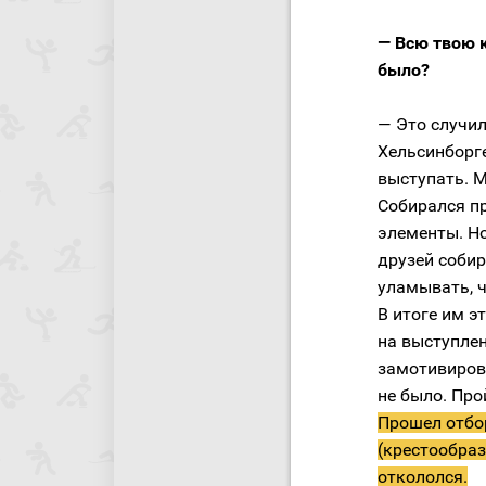
— Всю твою к
было?
— Это случи
Хельсинборге
выступать. М
Собирался п
элементы. Но
друзей собир
уламывать, ч
В итоге им э
на выступлен
замотивиров
не было. Про
Прошел отбо
(крестообраз
откололся.