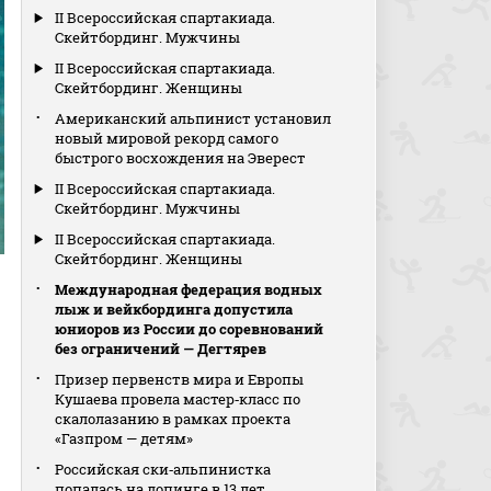
II Всероссийская спартакиада.
Скейтбординг. Мужчины
II Всероссийская спартакиада.
Скейтбординг. Женщины
Американский альпинист установил
новый мировой рекорд самого
быстрого восхождения на Эверест
II Всероссийская спартакиада.
Скейтбординг. Мужчины
II Всероссийская спартакиада.
Скейтбординг. Женщины
Международная федерация водных
лыж и вейкбординга допустила
юниоров из России до соревнований
без ограничений — Дегтярев
Призер первенств мира и Европы
Кушаева провела мастер‑класс по
скалолазанию в рамках проекта
«Газпром — детям»
Российская ски‑альпинистка
попалась на допинге в 13 лет