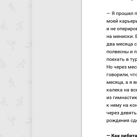
— Я прошел п
моей карьеры
и не опериро
на мениски. 
два месяца с
полвесны и л
поехать в ту
Но через мес
говорили, чт
месяца, а я 
калека на вс
из гимнастик
к нему на ко
через девять
рождения сде
— Как ребята