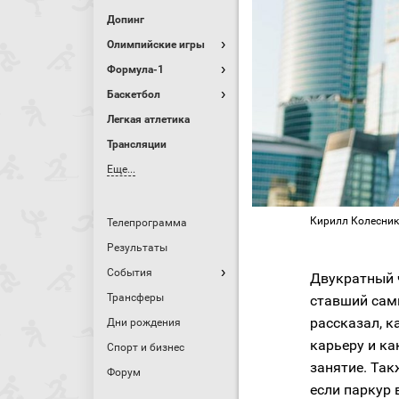
Допинг
Олимпийские игры
Формула-1
Баскетбол
Легкая атлетика
Трансляции
Еще...
Кирилл Колесник
Телепрограмма
Результаты
События
Двукратный 
Трансферы
ставший сам
рассказал, 
Дни рождения
карьеру и ка
Спорт и бизнес
занятие. Так
Форум
если паркур