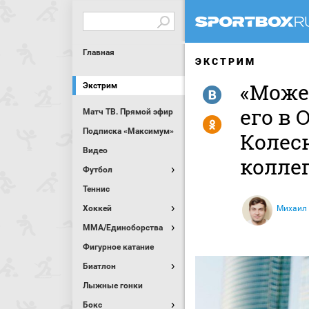
Главная
ЭКСТРИМ
«Может
Экстрим
R
его в
Матч ТВ. Прямой эфир
Y
Подписка «Максимум»
Колес
Видео
коллег
Футбол
Теннис
Хоккей
Михаил
MMA/Единоборства
Фигурное катание
Биатлон
Лыжные гонки
Бокс