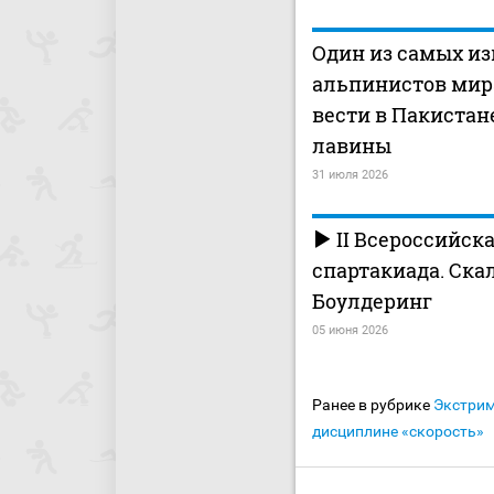
Один из самых и
альпинистов мира
вести в Пакистан
лавины
31 июля 2026
II Всероссийск
спартакиада. Ска
Боулдеринг
05 июня 2026
Ранее в рубрике
Экстри
дисциплине «скорость»