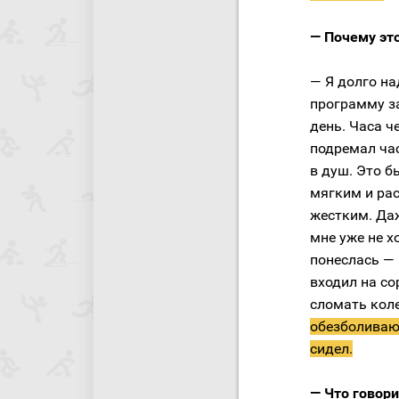
— Почему эт
— Я долго на
программу за
день. Часа ч
подремал час
в душ. Это б
мягким и рас
жестким. Даж
мне уже не х
понеслась — 
входил на со
сломать кол
обезболивающ
сидел.
— Что говори