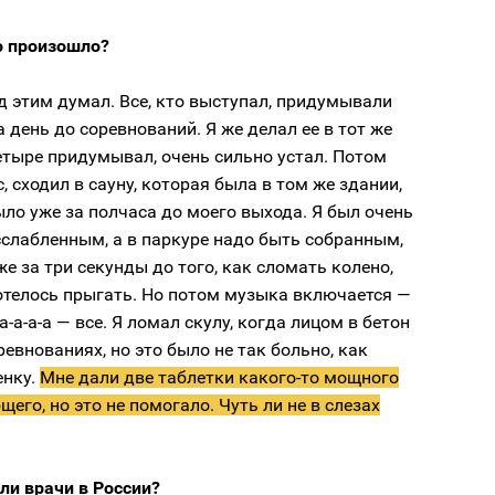
о произошло?
д этим думал. Все, кто выступал, придумывали
 день до соревнований. Я же делал ее в тот же
етыре придумывал, очень сильно устал. Потом
, сходил в сауну, которая была в том же здании,
ыло уже за полчаса до моего выхода. Я был очень
слабленным, а в паркуре надо быть собранным,
е за три секунды до того, как сломать колено,
отелось прыгать. Но потом музыка включается —
а-а-а-а — все. Я ломал скулу, когда лицом в бетон
ревнованиях, но это было не так больно, как
енку.
Мне дали две таблетки какого-то мощного
его, но это не помогало. Чуть ли не в слезах
ли врачи в России?