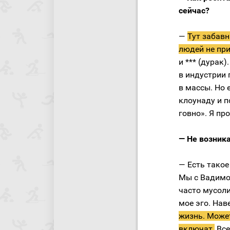
сейчас?
—
Тут забавн
людей не при
и *** (дурак
в индустрии 
в массы. Но е
клоунаду и п
говно». Я пр
— Не возник
— Есть такое
Мы с Вадимом
часто мусоли
мое эго. Наве
жизнь. Может
включат.
Все