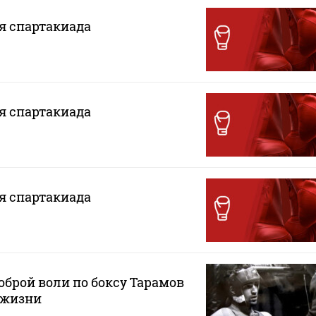
ая спартакиада
ая спартакиада
ая спартакиада
оброй воли по боксу Тарамов
у жизни