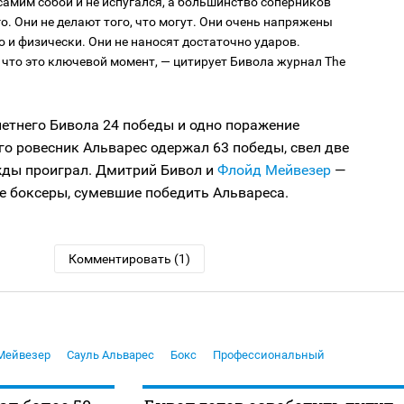
самим собой и не испугался, а большинство соперников
го. Они не делают того, что могут. Они очень напряжены
 и физически. Они не наносят достаточно ударов.
 что это ключевой момент, — цитирует Бивола журнал The
летнего Бивола 24 победы и одно поражение
Его ровесник Альварес одержал 63 победы, свел две
жды проиграл. Дмитрий Бивол и
Флойд Мейвезер
—
е боксеры, сумевшие победить Альвареса.
Комментировать (1)
Мейвезер
Сауль Альварес
Бокс
Профессиональный