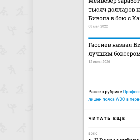
Мейвезер заработ
тысяч долларов н
Бивола в бою с К
08 мая 2022
Гассиев назвал Б
лучшим боксером
12 июля 2026
Ранее в рубрике
Профес
лишен пояса WBO в перв
ЧИТАТЬ ЕЩЕ
БОКС