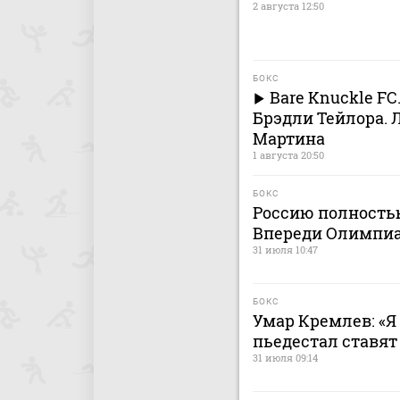
2 августа 12:50
БОКС
Bare Knuckle FC
Брэдли Тейлора. 
Мартина
1 августа 20:50
БОКС
Россию полностью
Впереди Олимпиа
31 июля 10:47
БОКС
Умар Кремлев: «Я 
пьедестал ставят
31 июля 09:14