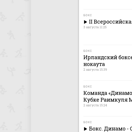
БОКС
II Всероссийск
3 августа 11:25
БОКС
Ирландский боксе
нокаута
2 августа 15:39
БОКС
Команда «Динамо»
Кубке Раимкуля 
2 августа 15:24
БОКС
Бокс. Динамо - 