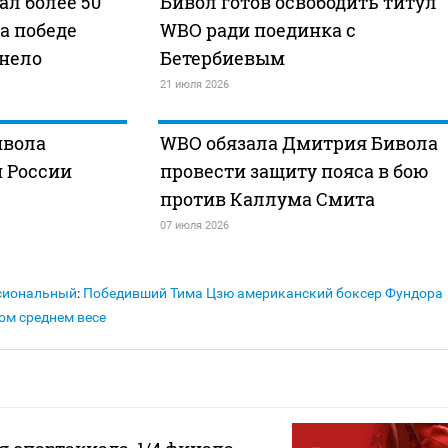
ал более 50
Бивол готов освободить титул
а победе
WBO ради поединка с
анело
Бетербиевым
21 июля 2026
ивола
WBO обязала Дмитрия Бивола
 России
провести защиту пояса в бою
против Каллума Смита
07 июля 2026
сиональный
:
Победивший Тима Цзю американский боксер Фундора
ом среднем весе