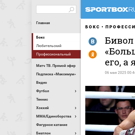
Главная
БОКС
ПРОФЕСС
Бивол 
Бокс
R
Любительский
«Боль
Y
Профессиональный
его, а
Матч ТВ. Прямой эфир
06 мая 2025 00:4
Подписка «Максимум»
Видео
Футбол
Теннис
Хоккей
MMA/Единоборства
Фигурное катание
Биатлон