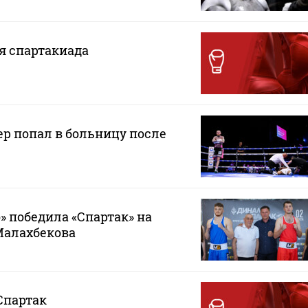
ая спартакиада
р попал в больницу после
 победила «Спартак» на
Малахбекова
Спартак