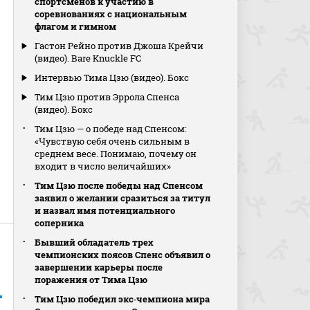
спортсменов к участию в
соревнованиях с национальным
флагом и гимном
Гастон Рейно против Джоша Крейчи
(видео). Bare Knuckle FC
Интервью Тима Цзю (видео). Бокс
Тим Цзю против Эррола Спенса
(видео). Бокс
Тим Цзю — о победе над Спенсом:
«Чувствую себя очень сильным в
среднем весе. Понимаю, почему он
входит в число величайших»
Тим Цзю после победы над Спенсом
заявил о желании сразиться за титул
и назвал имя потенциального
соперника
Бывший обладатель трех
чемпионских поясов Спенс объявил о
завершении карьеры после
поражения от Тима Цзю
Тим Цзю победил экс‑чемпиона мира