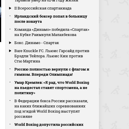
Тарамов умер на 62‑м году жизни
II Всероссийская спартакиада
Ирландский боксер попал в больницу
после нокаута
Команда «Динамо» победила «Спартак»
на Кубке Раимкуля Малахбекова
Бокс. Динамо - Спартак
Bare Knuckle FC. Льюис Гарсайд против
Брэдли Тейлора. Льюис Кин против
Стю Мартина
Россию полностью вернули с флагом и
гимном. Впереди Олимпиада!
Умар Кремлев: «Я рад, что World Boxing
на пьедестал ставят спортсмена, а не
политику»
В Федерации бокса России рассказали,
на каких ближайших соревнованиях
под эгидой World Boxing выступят
россияне
World Boxing допустила российских