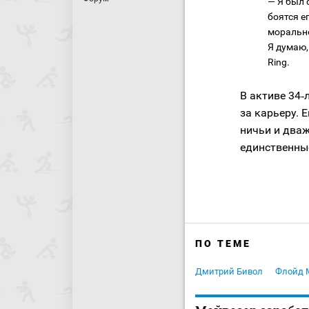
— Я был 
боятся е
морально
Я думаю,
Ring.
В активе 34‑
за карьеру. 
ничьи и два
единственны
ПО ТЕМЕ
Дмитрий Бивол
Флойд 