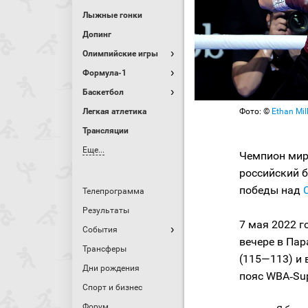
Лыжные гонки
Допинг
Олимпийские игры
Формула-1
Баскетбол
Фото: ©
Ethan Mil
Легкая атлетика
Трансляции
Еще...
Чемпион мира
российский 
победы над
Телепрограмма
Результаты
7 мая 2022 г
События
вечере в Па
Трансферы
(115—113) и 
Дни рождения
пояс WBA‑Sup
Спорт и бизнес
Форум