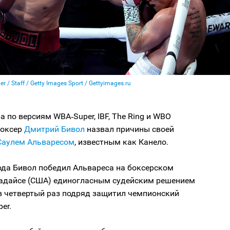
ler / Staff / Getty Images Sport / Gettyimages.ru
 по версиям WBA‑Super, IBF, The Ring и WBO
боксер
Дмитрий Бивол
назвал причины своей
Саулем Альваресом
, известным как Канело.
ода Бивол победил Альвареса на боксерском
радайсе (США) единогласным судейским решением
в четвертый раз подряд защитил чемпионский
er.