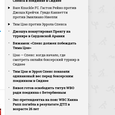
Спенса в поединке в Сиднее
Bare Knuckle FC. Гастон Рейно против
Джоша Крейчи. Гуидо Каннетти
против Эмилиано Ниелли
Тим Цзю против Эррола Спенса
Джошуа нокаутировал Пренгу на
турнире в Саудовской Аравии
Бижамов: «Спенс должен побеждать
Тима Цзю»
Цзю — Спенс: когда начало, где
смотреть онлайн боксерский турнир в
Сиднее
Тим Цзю и Эррол Спенс показали
одинаковый вес перед боксерским
поединком в Сиднее
Бивол готов освободить титул WBO
ради поединка с Бетербиевым
Экс‑претендентка на пояс WBC Ханна
Рапп погибла в результате ДТП в
возрасте 26 лет