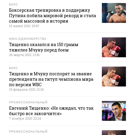
БОКС
Боксерская тренировка в поддержку
Путина побила мировой рекорд и стала
самой массовой в истории
15 июня 2021 18:47
MMA/ЕДИНОБОРСТВА
Тищенко оказался на 150 грамм
тяжелее Мчуну перед боем
26 марта 2021 13:41
БОКС
Тищенко и Мчуну поспорят за звание
претендента на титул чемпиона мира
по версии WBC
18 февраля 2021 15:26
ПРОФЕССИОНАЛЬНЫЙ
Евгений Тищенко: «Не ожидал, что так
быстро все закончится»
7 ноября 2020 22:24
ПРОФЕССИОНАЛЬНЫЙ