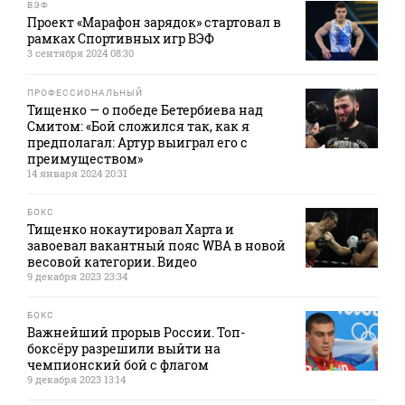
ВЭФ
Проект «Марафон зарядок» стартовал в
рамках Спортивных игр ВЭФ
3 сентября 2024 08:30
ПРОФЕССИОНАЛЬНЫЙ
Тищенко — о победе Бетербиева над
Смитом: «Бой сложился так, как я
предполагал: Артур выиграл его с
преимуществом»
14 января 2024 20:31
БОКС
Тищенко нокаутировал Харта и
завоевал вакантный пояс WBA в новой
весовой категории. Видео
9 декабря 2023 23:34
БОКС
Важнейший прорыв России. Топ-
боксёру разрешили выйти на
чемпионский бой с флагом
9 декабря 2023 13:14