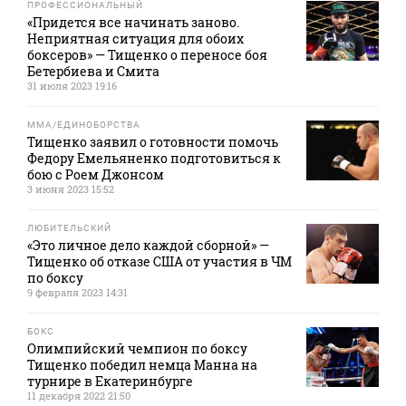
ПРОФЕССИОНАЛЬНЫЙ
«Придется все начинать заново.
Неприятная ситуация для обоих
боксеров» — Тищенко о переносе боя
Бетербиева и Смита
31 июля 2023 19:16
MMA/ЕДИНОБОРСТВА
Тищенко заявил о готовности помочь
Федору Емельяненко подготовиться к
бою с Роем Джонсом
3 июня 2023 15:52
ЛЮБИТЕЛЬСКИЙ
«Это личное дело каждой сборной» —
Тищенко об отказе США от участия в ЧМ
по боксу
9 февраля 2023 14:31
БОКС
Олимпийский чемпион по боксу
Тищенко победил немца Манна на
турнире в Екатеринбурге
11 декабря 2022 21:50