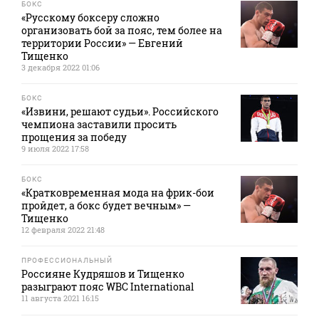
БОКС
«Русскому боксеру сложно
организовать бой за пояс, тем более на
территории России» — Евгений
Тищенко
3 декабря 2022 01:06
БОКС
«Извини, решают судьи». Российского
чемпиона заставили просить
прощения за победу
9 июля 2022 17:58
БОКС
«Кратковременная мода на фрик-бои
пройдет, а бокс будет вечным» —
Тищенко
12 февраля 2022 21:48
ПРОФЕССИОНАЛЬНЫЙ
Россияне Кудряшов и Тищенко
разыграют пояс WBC International
11 августа 2021 16:15