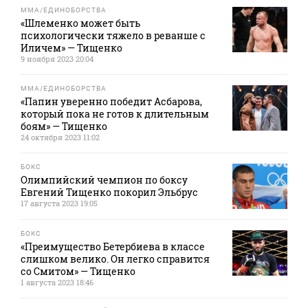
MMA/ЕДИНОБОРСТВА
«Шлеменко может быть
психологически тяжело в реванше с
Иличем» — Тищенко
9 ноября 2023 20:04
MMA/ЕДИНОБОРСТВА
«Папин уверенно победит Асбарова,
который пока не готов к длительным
боям» — Тищенко
24 октября 2023 11:02
БОКС
Олимпийский чемпион по боксу
Евгений Тищенко покорил Эльбрус
17 августа 2023 19:05
БОКС
«Преимущество Бетербиева в классе
слишком велико. Он легко справится
со Смитом» — Тищенко
1 августа 2023 18:46