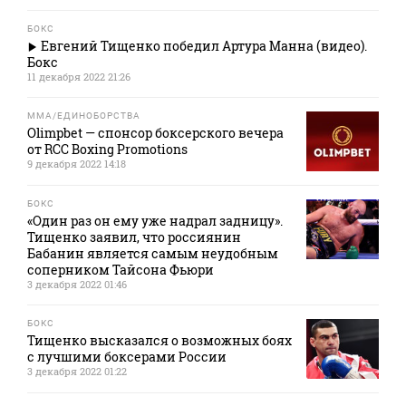
БОКС
Евгений Тищенко победил Артура Манна (видео).
Бокс
11 декабря 2022 21:26
MMA/ЕДИНОБОРСТВА
Olimpbet — спонсор боксерского вечера
от RCC Boxing Promotions
9 декабря 2022 14:18
БОКС
«Один раз он ему уже надрал задницу».
Тищенко заявил, что россиянин
Бабанин является самым неудобным
соперником Тайсона Фьюри
3 декабря 2022 01:46
БОКС
Тищенко высказался о возможных боях
с лучшими боксерами России
3 декабря 2022 01:22