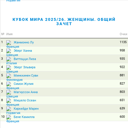
КУБОК МИРА 2025/26. ЖЕНЩИНЫ. ОБЩИЙ
ЗАЧЕТ
№
Имя
Очки
1
1135
Жанмонно Лу
2
958
Эберг Ханна
3
935
Виттоцци Лиза
4
922
Эберг Эльвира
5
881
Минккинен Суви
6
827
Симон Жулия
7
803
Магнуссон Анна
8
651
Мишело Осеан
9
639
Киркейде Марен
10
600
Бене Камилла