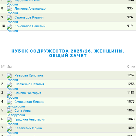
8
935
Логинов Александр
9
924
Стрельцов Кирилл
10
919
Коновалов Савелий
КУБОК СОДРУЖЕСТВА 2025/26. ЖЕНЩИНЫ.
ОБЩИЙ ЗАЧЕТ
№
Имя
Очки
1
1257
Резцова Кристина
2
1256
Шевченко Наталия
3
1151
Сливко Виктория
4
1073
Смольская Динара
5
1069
Сола Анна
6
1048
Гришина Анастасия
7
1004
Казакевич Ирина