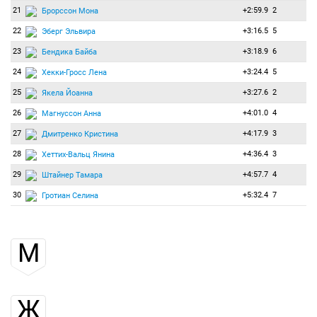
21
+2:59.9
2
Брорссон Мона
22
+3:16.5
5
Эберг Эльвира
23
+3:18.9
6
Бендика Байба
24
+3:24.4
5
Хекки-Гросс Лена
25
+3:27.6
2
Якела Йоанна
26
+4:01.0
4
Магнуссон Анна
27
+4:17.9
3
Дмитренко Кристина
28
+4:36.4
3
Хеттих-Вальц Янина
29
+4:57.7
4
Штайнер Тамара
30
+5:32.4
7
Гротиан Селина
М
Ж