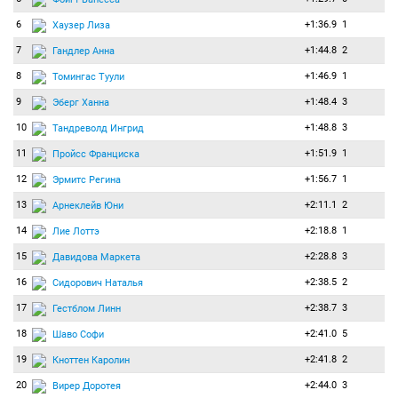
6
+1:36.9
1
Хаузер Лиза
7
+1:44.8
2
Гандлер Анна
8
+1:46.9
1
Томингас Туули
9
+1:48.4
3
Эберг Ханна
10
+1:48.8
3
Тандреволд Ингрид
11
+1:51.9
1
Пройсс Франциска
12
+1:56.7
1
Эрмитс Регина
13
+2:11.1
2
Арнеклейв Юни
14
+2:18.8
1
Лие Лоттэ
15
+2:28.8
3
Давидова Маркета
16
+2:38.5
2
Сидорович Наталья
17
+2:38.7
3
Гестблом Линн
18
+2:41.0
5
Шаво Софи
19
+2:41.8
2
Кноттен Каролин
20
+2:44.0
3
Вирер Доротея