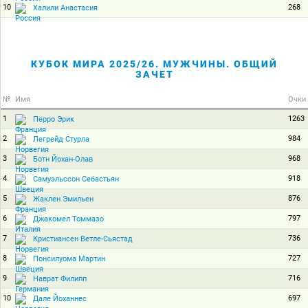
10
268
Халили Анастасия
КУБОК МИРА 2025/26. МУЖЧИНЫ. ОБЩИЙ
ЗАЧЕТ
№
Имя
Очки
1
1263
Перро Эрик
2
984
Легрейд Стурла
3
968
Ботн Йохан-Олав
4
918
Самуэльссон Себастьян
5
876
Жаклен Эмильен
6
797
Джакомел Томмазо
7
736
Кристиансен Ветле-Сьястад
8
727
Понсилуома Мартин
9
716
Наврат Филипп
10
697
Дале Йоханнес