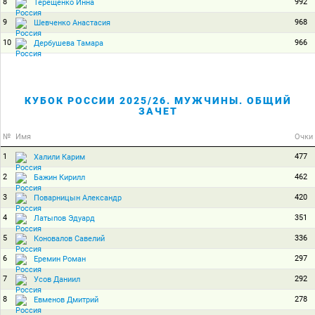
8
992
Терещенко Инна
9
968
Шевченко Анастасия
10
966
Дербушева Тамара
КУБОК РОССИИ 2025/26. МУЖЧИНЫ. ОБЩИЙ
ЗАЧЕТ
№
Имя
Очки
1
477
Халили Карим
2
462
Бажин Кирилл
3
420
Поварницын Александр
4
351
Латыпов Эдуард
5
336
Коновалов Савелий
6
297
Еремин Роман
7
292
Усов Даниил
8
278
Евменов Дмитрий