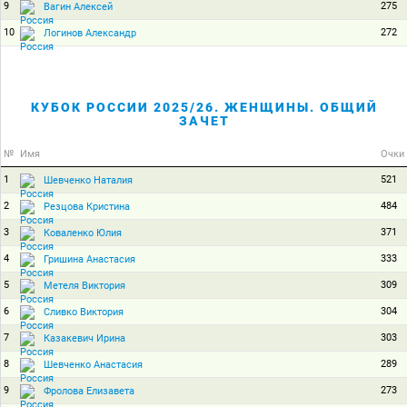
9
275
Вагин Алексей
10
272
Логинов Александр
КУБОК РОССИИ 2025/26. ЖЕНЩИНЫ. ОБЩИЙ
ЗАЧЕТ
№
Имя
Очки
1
521
Шевченко Наталия
2
484
Резцова Кристина
3
371
Коваленко Юлия
4
333
Гришина Анастасия
5
309
Метеля Виктория
6
304
Сливко Виктория
7
303
Казакевич Ирина
8
289
Шевченко Анастасия
9
273
Фролова Елизавета