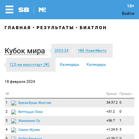
Войти
ГЛАВНАЯ
РЕЗУЛЬТАТЫ
БИАТЛОН
Кубок мира
2023-24
ЧМ. Нове-Место
12,5 км масс-старт (Ж)
Календарь
Календарь
18 февраля 2024
№
Время
Промахи
1
34:37.2
0
Бреза-Буше Жюстин
2
+31.2
0
Виттоцци Лиза
3
+56.7
1
Жанмонно Лу
4
+1:24.9
3
Симон Жулия
5
+1:29.7
0
Фойгт Ванесса