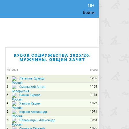
Войти
КУБОК СОДРУЖЕСТВА 2025/26.
МУЖЧИНЫ. ОБЩИЙ ЗАЧЕТ
№
Имя
Очки
1
1206
Латыпов Эдуард
2
1188
Смольский Антон
3
1178
Бажин Кирилл
4
1072
Халили Карим
5
1071
Корнев Александр
6
1048
Поварницын Александр
7
1025
Сидоров Евгений