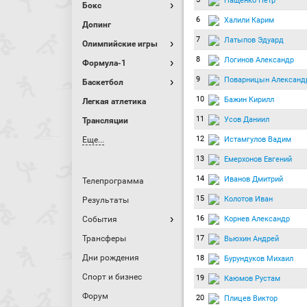
Пащенко Петр
Бокс
6
Халили Карим
Допинг
7
Латыпов Эдуард
Олимпийские игры
8
Логинов Александр
Формула-1
9
Поварницын Александ
Баскетбол
10
Бажин Кирилл
Легкая атлетика
11
Усов Даниил
Трансляции
12
Истамгулов Вадим
Еще...
13
Емерхонов Евгений
14
Иванов Дмитрий
Телепрограмма
15
Колотов Иван
Результаты
16
Корнев Александр
События
Трансферы
17
Вьюхин Андрей
Дни рождения
18
Бурундуков Михаил
Спорт и бизнес
19
Каюмов Рустам
Форум
20
Плицев Виктор