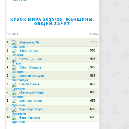
КУБОК МИРА 2025/26. ЖЕНЩИНЫ.
ОБЩИЙ ЗАЧЕТ
№
Имя
Очки
1
1135
Жанмонно Лу
2
958
Эберг Ханна
3
935
Виттоцци Лиза
4
922
Эберг Эльвира
5
881
Минккинен Суви
6
827
Симон Жулия
7
803
Магнуссон Анна
8
651
Мишело Осеан
9
639
Киркейде Марен
10
600
Бене Камилла