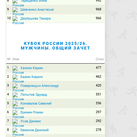
8
992
Терещенко Инна
9
968
Шевченко Анастасия
10
966
Дербушева Тамара
КУБОК РОССИИ 2025/26.
МУЖЧИНЫ. ОБЩИЙ ЗАЧЕТ
№
Имя
Очки
1
477
Халили Карим
2
462
Бажин Кирилл
3
420
Поварницын Александр
4
351
Латыпов Эдуард
5
336
Коновалов Савелий
6
297
Еремин Роман
7
292
Усов Даниил
8
278
Евменов Дмитрий