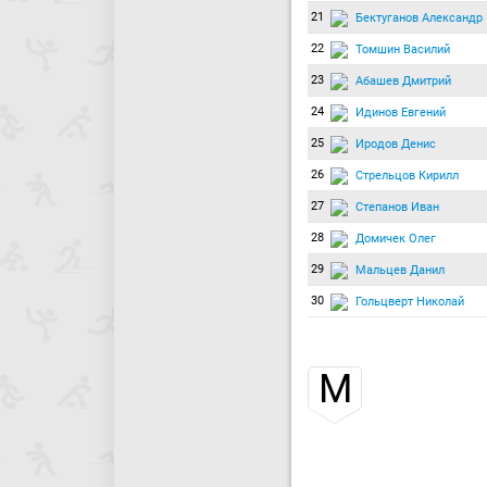
21
Бектуганов Александр
22
Томшин Василий
23
Абашев Дмитрий
24
Идинов Евгений
25
Иродов Денис
26
Стрельцов Кирилл
27
Степанов Иван
28
Домичек Олег
29
Мальцев Данил
30
Гольцверт Николай
М