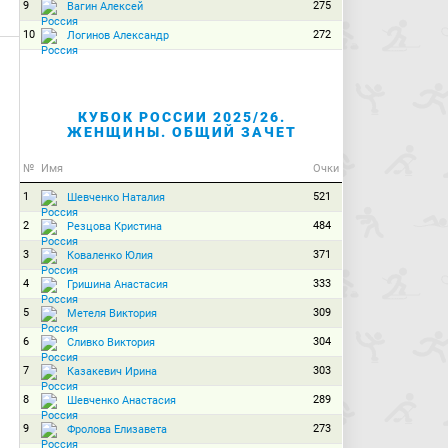
9
275
Вагин Алексей
10
272
Логинов Александр
КУБОК РОССИИ 2025/26.
ЖЕНЩИНЫ. ОБЩИЙ ЗАЧЕТ
№
Имя
Очки
1
521
Шевченко Наталия
2
484
Резцова Кристина
3
371
Коваленко Юлия
4
333
Гришина Анастасия
5
309
Метеля Виктория
6
304
Сливко Виктория
7
303
Казакевич Ирина
8
289
Шевченко Анастасия
9
273
Фролова Елизавета