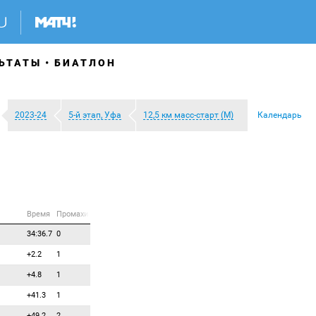
ЬТАТЫ
БИАТЛОН
2023-24
5-й этап, Уфа
12,5 км масс-старт (М)
Календарь
Время
Промахи
34:36.7
0
+2.2
1
+4.8
1
+41.3
1
+49.2
2