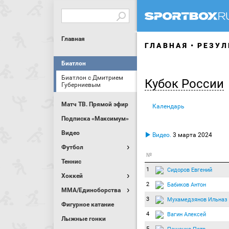
Главная
ГЛАВНАЯ
РЕЗУЛ
Биатлон
Биатлон с Дмитрием
Кубок России
Губерниевым
Матч ТВ. Прямой эфир
Календарь
Подписка «Максимум»
Видео
Видео.
3 марта 2024
Футбол
№
Теннис
1
Сидоров Евгений
Хоккей
2
Бабиков Антон
MMA/Единоборства
3
Мухамедзянов Ильназ
Фигурное катание
4
Вагин Алексей
Лыжные гонки
5