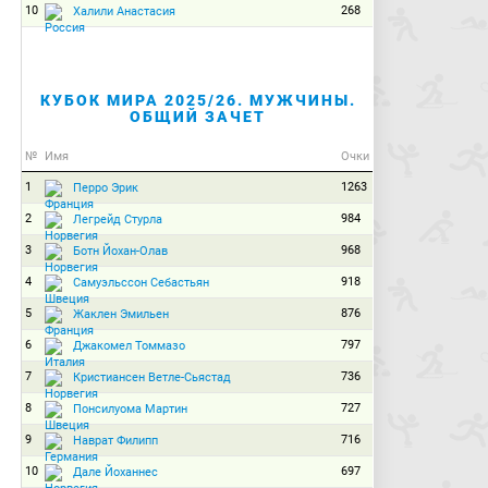
10
268
Халили Анастасия
КУБОК МИРА 2025/26. МУЖЧИНЫ.
ОБЩИЙ ЗАЧЕТ
№
Имя
Очки
1
1263
Перро Эрик
2
984
Легрейд Стурла
3
968
Ботн Йохан-Олав
4
918
Самуэльссон Себастьян
5
876
Жаклен Эмильен
6
797
Джакомел Томмазо
7
736
Кристиансен Ветле-Сьястад
8
727
Понсилуома Мартин
9
716
Наврат Филипп
10
697
Дале Йоханнес