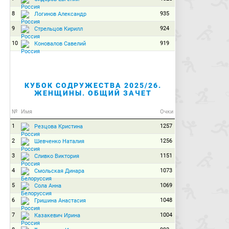
8
935
Логинов Александр
9
924
Стрельцов Кирилл
10
919
Коновалов Савелий
КУБОК СОДРУЖЕСТВА 2025/26.
ЖЕНЩИНЫ. ОБЩИЙ ЗАЧЕТ
№
Имя
Очки
1
1257
Резцова Кристина
2
1256
Шевченко Наталия
3
1151
Сливко Виктория
4
1073
Смольская Динара
5
1069
Сола Анна
6
1048
Гришина Анастасия
7
1004
Казакевич Ирина